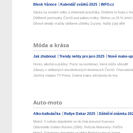
Blesk Vánoce
Kalendář svátků 2025
INFO.cz
Sázka na senátní volby a zklamané pravičáky. Dotáhne to Kuba s hnu
Oblíbené pochoutky Čechů pod palbou kritiky: Mohou za 25 % úmrtí n
Děsivé detaily vraždy oblíbené učitelky Zuzany: Našly ji její děti!
Móda a krása
Jak zhubnout
Trendy nehty pro jaro 2025
Nové make-up
Horko, alkohol a prášky: Pozor na kombinaci, která může uškodit!
Zákazy v oblíbených dovolenkových destinacích Čechů: Chorvatská r
Jiskřivý mejdan TV Prima: Známá trojice odcházela do tmy
Auto-moto
Alko-kalkulačka
Rallye Dakar 2025
Dálniční známka 20
Moto2: V sobotu dopoledne se do čela posunul Guevara
Oldsmobile Golden Rocket (1956): Hvězda Motoramy i Paříže
Moto3: Sobotnímu dopoledni ve Velké Británii kraloval Uriarte