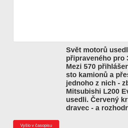
Svět motorů usedl
připraveného pro 3
Mezi 570 přihláše
sto kamionů a pře
jednoho z nich - 
Mitsubishi L200 E
usedli. Červený k
dravec - a rozhodn
Vyšlo v časopisu