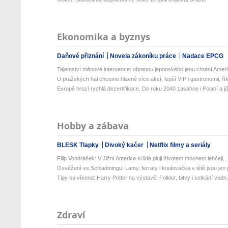
Ekonomika a byznys
Daňové přiznání
Novela zákoníku práce
Nadace EPCG
Tajemství měnové intervence: obranou japonského jenu chrání Amerik
U pražských hal chceme hlavně více akcí, lepší VIP i gastronomii, řík
Evropě hrozí rychlá dezertifikace. Do roku 2040 zasáhne i Polabí a již
Hobby a zábava
BLESK Tlapky
Divoký kačer
Netflix filmy a seriály
Filip Vondrášek: V Jižní Americe si lidé plují životem mnohem lehčeji,..
Osvěžení ve Schladmingu: Lamy, ferraty i koulovačka v létě jsou jen p
Tipy na víkend: Harry Potter na výstavě! Folklor, bitvy i setkání vodn.
Zdraví