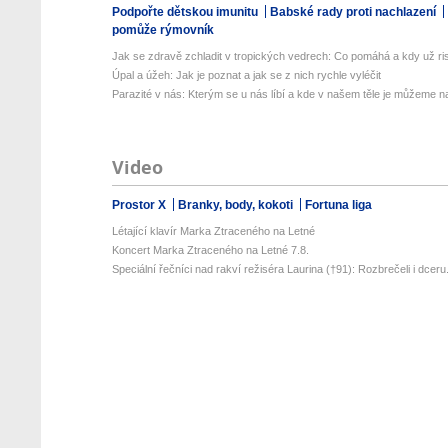
Podpořte dětskou imunitu
Babské rady proti nachlazení
pomůže rýmovník
Jak se zdravě zchladit v tropických vedrech: Co pomáhá a kdy už ris
Úpal a úžeh: Jak je poznat a jak se z nich rychle vyléčit
Parazité v nás: Kterým se u nás líbí a kde v našem těle je můžeme naj
Video
Prostor X
Branky, body, kokoti
Fortuna liga
Létající klavír Marka Ztraceného na Letné
Koncert Marka Ztraceného na Letné 7.8.
Speciální řečníci nad rakví režiséra Laurina (†91): Rozbrečeli i dceru.