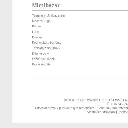
Mimibazar
Testujte s Mimibazarem
Monster High
Barbie
Lego
Pyžama
Kosmetika a parfémy
Teplákové soupravy
Dětské boty
Ložní povlečení
Bazar nábytku
© 2001 - 2026 Copyright
CZECH NEWS CENT
IČO: 02346826,
Autorská práva k publikovaným materiálům
Podmínky pro užívání 
Vlastnická struktura
Jednotn