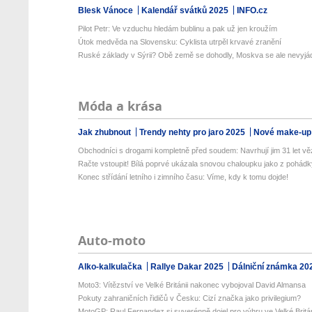
Blesk Vánoce
Kalendář svátků 2025
INFO.cz
Pilot Petr: Ve vzduchu hledám bublinu a pak už jen kroužím
Útok medvěda na Slovensku: Cyklista utrpěl krvavé zranění
Ruské základy v Sýrii? Obě země se dohodly, Moskva se ale nevyjád
Móda a krása
Jak zhubnout
Trendy nehty pro jaro 2025
Nové make-up
Obchodníci s drogami kompletně před soudem: Navrhují jim 31 let vě
Račte vstoupit! Bílá poprvé ukázala snovou chaloupku jako z pohád
Konec střídání letního i zimního času: Víme, kdy k tomu dojde!
Auto-moto
Alko-kalkulačka
Rallye Dakar 2025
Dálniční známka 20
Moto3: Vítězství ve Velké Británii nakonec vybojoval David Almansa
Pokuty zahraničních řidičů v Česku: Cizí značka jako privilegium?
MotoGP: Raul Fernandez si suverénně dojel pro výhru ve Velké Britán