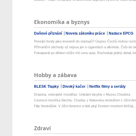
Ekonomika a byznys
Daňové přiznání
Novela zákoníku práce
Nadace EPCG
Penzijní fondy jako investoři do startupů? Úspory Čechů mohou rozhý
Příhraniční obchody už nejsou jen o cigaretách a alkoholu. Češi do nic
Fotoaparát po dědovi může mít cenu auta. Rozhoduje jediný detail, kte
Hobby a zábava
BLESK Tlapky
Divoký kačer
Netflix filmy a seriály
Draisina, velocipéd i kostitřas: Unikátní bicykly v Muzeu Chodska
Cestovní horečka šlechty: Chuďas z Klatovska otrokářem v Jižní Am
Filip Vondrášek: V Jižní Americe si lidé plují životem mnohem lehčeji,..
Zdraví