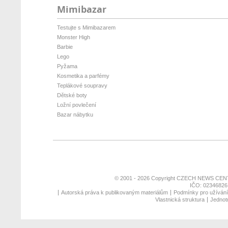
Mimibazar
Testujte s Mimibazarem
Monster High
Barbie
Lego
Pyžama
Kosmetika a parfémy
Teplákové soupravy
Dětské boty
Ložní povlečení
Bazar nábytku
© 2001 - 2026 Copyright
CZECH NEWS CENT
IČO: 02346826,
Autorská práva k publikovaným materiálům
Podmínky pro užívání 
Vlastnická struktura
Jednotn