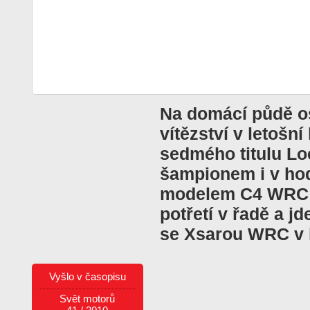
Na domácí půdě osl
vítězství v letošní
sedmého titulu Lo
šampionem i v ho
modelem C4 WRC 
potřetí v řadě a j
se Xsarou WRC v l
Vyšlo v časopisu
Svět motorů