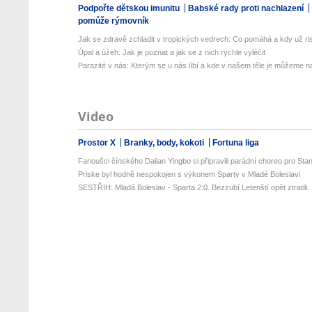
Podpořte dětskou imunitu
Babské rady proti nachlazení
pomůže rýmovník
Jak se zdravě zchladit v tropických vedrech: Co pomáhá a kdy už ris
Úpal a úžeh: Jak je poznat a jak se z nich rychle vyléčit
Parazité v nás: Kterým se u nás líbí a kde v našem těle je můžeme naj
Video
Prostor X
Branky, body, kokoti
Fortuna liga
Fanoušci čínského Dalian Yingbo si připravili parádní choreo pro Stan
Priske byl hodně nespokojen s výkonem Sparty v Mladé Boleslavi
SESTŘIH: Mladá Boleslav - Sparta 2:0. Bezzubí Letenští opět ztratili. .