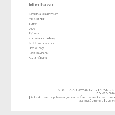
Mimibazar
Testujte s Mimibazarem
Monster High
Barbie
Lego
Pyžama
Kosmetika a parfémy
Teplákové soupravy
Dětské boty
Ložní povlečení
Bazar nábytku
© 2001 - 2026 Copyright
CZECH NEWS CENT
IČO: 02346826,
Autorská práva k publikovaným materiálům
Podmínky pro užívání 
Vlastnická struktura
Jednotn