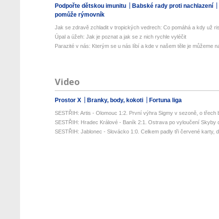
Podpořte dětskou imunitu
Babské rady proti nachlazení
pomůže rýmovník
Jak se zdravě zchladit v tropických vedrech: Co pomáhá a kdy už ris
Úpal a úžeh: Jak je poznat a jak se z nich rychle vyléčit
Parazité v nás: Kterým se u nás líbí a kde v našem těle je můžeme naj
Video
Prostor X
Branky, body, kokoti
Fortuna liga
SESTŘIH: Artis - Olomouc 1:2. První výhra Sigmy v sezoně, o třech 
SESTŘIH: Hradec Králové - Baník 2:1. Ostrava po vyloučení Skyby d
SESTŘIH: Jablonec - Slovácko 1:0. Celkem padly tři červené karty, da