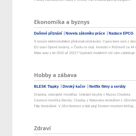
Ekonomika a byznys
Daňové přiznání
Novela zákoníku práce
Nadace EPCG
S novým elektromobilem překonali očekávání. Cupra bere osm z deset
EU staví čipové továrny, v Česku to stojí. Investici v Rožnově za 44 
Máte auto z let 2010 až 2021? Vypínání mobilních sítí vám zablokuje t
Hobby a zábava
BLESK Tlapky
Divoký kačer
Netflix filmy a seriály
Draisina, velocipéd i kostitřas: Unikátní bicykly v Muzeu Chodska
Cestovní horečka šlechty: Chuďas z Klatovska otrokářem v Jižní Am
Filip Vondrášek: V Jižní Americe si lidé plují životem mnohem lehčeji,..
Zdraví