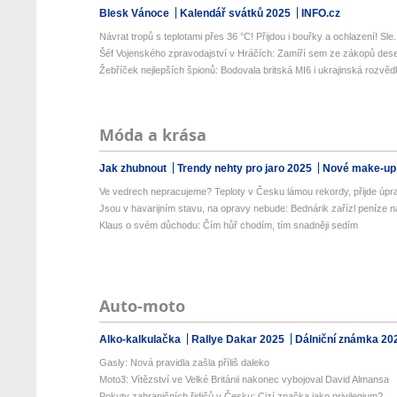
Blesk Vánoce
Kalendář svátků 2025
INFO.cz
Návrat tropů s teplotami přes 36 °C! Přijdou i bouřky a ochlazení! Sle.
Šéf Vojenského zpravodajství v Hráčích: Zamíří sem ze zákopů deseti
Žebříček nejlepších špionů: Bodovala britská MI6 i ukrajinská rozvědk
Móda a krása
Jak zhubnout
Trendy nehty pro jaro 2025
Nové make-up
Ve vedrech nepracujeme? Teploty v Česku lámou rekordy, přijde úpra
Jsou v havarijním stavu, na opravy nebude: Bednárik zařízl peníze na
Klaus o svém důchodu: Čím hůř chodím, tím snadněji sedím
Auto-moto
Alko-kalkulačka
Rallye Dakar 2025
Dálniční známka 20
Gasly: Nová pravidla zašla příliš daleko
Moto3: Vítězství ve Velké Británii nakonec vybojoval David Almansa
Pokuty zahraničních řidičů v Česku: Cizí značka jako privilegium?