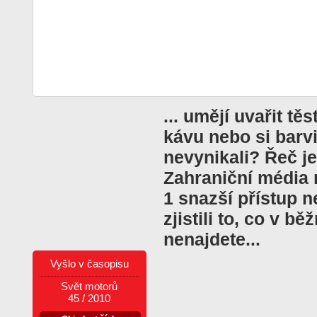
... umějí uvařit tě
kávu nebo si barvi
nevynikali? Řeč je
Zahraniční média 
1 snazší přístup n
zjistili to, co v b
nenajdete...
Vyšlo v časopisu
Svět motorů
45 / 2010