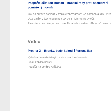
Podpořte dětskou imunitu
Babské rady proti nachlazení
pomůže rýmovník
Jak se zdravě zchladit v tropických vedrech: Co pomáhá a kdy už ris
Úpal a úžeh: Jak je poznat a jak se z nich rychle vyléčit
Parazité v nás: Kterým se u nás líbí a kde v našem těle je můžeme naj
Video
Prostor X
Branky, body, kokoti
Fortuna liga
Vyšehrad uzavře trilogii. Lavi se vrací ke kořenům
Blesk zabil fotbalistu
Pospíšil na pohřbu Knížáka