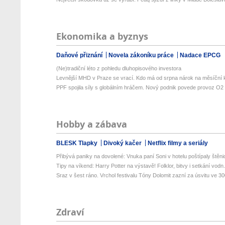
Ekonomika a byznys
Daňové přiznání
Novela zákoníku práce
Nadace EPCG
(Ne)tradiční léto z pohledu dluhopisového investora
Levnější MHD v Praze se vrací. Kdo má od srpna nárok na měsíční k
PPF spojila síly s globálním hráčem. Nový podnik povede provoz O2 
Hobby a zábava
BLESK Tlapky
Divoký kačer
Netflix filmy a seriály
Přibývá paniky na dovolené: Vnuka paní Soni v hotelu poštípaly štěnic
Tipy na víkend: Harry Potter na výstavě! Folklor, bitvy i setkání vodn.
Sraz v šest ráno. Vrchol festivalu Tóny Dolomit zazní za úsvitu ve 300
Zdraví