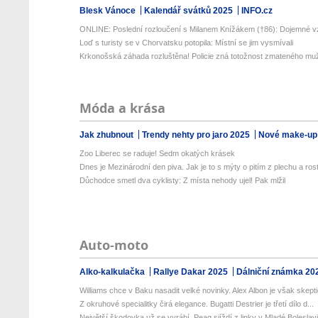
Blesk Vánoce
Kalendář svátků 2025
INFO.cz
ONLINE: Poslední rozloučení s Milanem Knížákem (†86): Dojemné v
Loď s turisty se v Chorvatsku potopila: Místní se jim vysmívali
Krkonošská záhada rozluštěna! Policie zná totožnost zmateného mu
Móda a krása
Jak zhubnout
Trendy nehty pro jaro 2025
Nové make-up
Zoo Liberec se raduje! Sedm okatých krásek
Dnes je Mezinárodní den piva. Jak je to s mýty o pitím z plechu a rost
Důchodce smetl dva cyklisty: Z místa nehody ujel! Pak mlžil
Auto-moto
Alko-kalkulačka
Rallye Dakar 2025
Dálniční známka 20
Williams chce v Baku nasadit velké novinky. Alex Albon je však skeptic
Z okruhové specialitky čirá elegance. Bugatti Destrier je třetí dílo d...
Největší škodovka už se vyrábí. Peaq sjíždí z linky v Mladé Boleslav