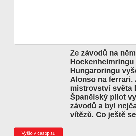
Ze závodů na ně
Hockenheimringu
Hungaroringu vyš
Alonso na ferrari.
mistrovství světa
Španělský pilot vy
závodů a byl nejča
vítězů. Co ještě s
Vyšlo v časopisu