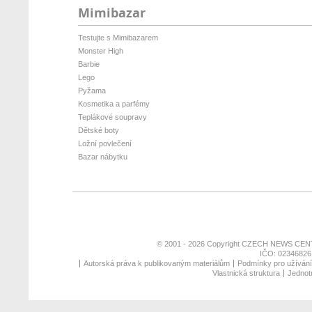
Mimibazar
Testujte s Mimibazarem
Monster High
Barbie
Lego
Pyžama
Kosmetika a parfémy
Teplákové soupravy
Dětské boty
Ložní povlečení
Bazar nábytku
© 2001 - 2026 Copyright
CZECH NEWS CENT
IČO: 02346826,
Autorská práva k publikovaným materiálům
Podmínky pro užívání 
Vlastnická struktura
Jednotn