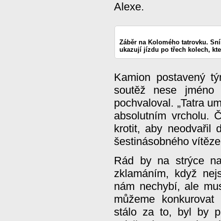
Alexe.
Záběr na Kolomého tatrovku. Sní
ukazují jízdu po třech kolech, kte
Kamion postavený tý
soutěž nese jméno 
pochvaloval. „Tatra um
absolutním vrcholu. 
krotit, aby neodvařil 
šestinásobného vítěze
Rád by na strýce na
zklamáním, když nejs
nám nechybí, ale mus
můžeme konkurovat 
stálo za to, byl by p