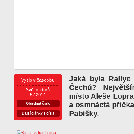
Jaká byla Rallye
Vyšlo v časopisu
Čechů? Největš
Svět motorů
místo Aleše Lopra
5 / 2014
a osmnáctá příčk
Objednat číslo
Pabišky.
Další články z čísla