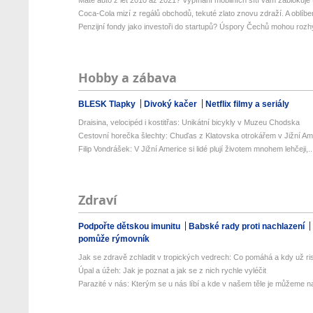
Máte auto z let 2010 až 2021? Vypínání mobilních sítí vám zablokuje t
Coca-Cola mizí z regálů obchodů, tekuté zlato znovu zdraží. A oblíben
Penzijní fondy jako investoři do startupů? Úspory Čechů mohou rozhý
Hobby a zábava
BLESK Tlapky
Divoký kačer
Netflix filmy a seriály
Draisina, velocipéd i kostitřas: Unikátní bicykly v Muzeu Chodska
Cestovní horečka šlechty: Chuďas z Klatovska otrokářem v Jižní Am
Filip Vondrášek: V Jižní Americe si lidé plují životem mnohem lehčeji,..
Zdraví
Podpořte dětskou imunitu
Babské rady proti nachlazení
pomůže rýmovník
Jak se zdravě zchladit v tropických vedrech: Co pomáhá a kdy už ris
Úpal a úžeh: Jak je poznat a jak se z nich rychle vyléčit
Parazité v nás: Kterým se u nás líbí a kde v našem těle je můžeme naj