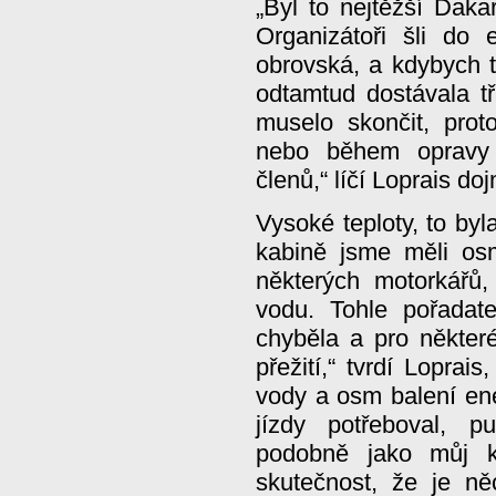
„Byl to nejtěžší Daka
Organizátoři šli do
obrovská, a kdybych t
odtamtud dostávala tř
muselo skončit, prot
nebo během opravy 
členů,“ líčí Loprais doj
Vysoké teploty, to byl
kabině jsme měli osm
některých motorkářů, 
vodu. Tohle pořadate
chyběla a pro některé
přežití,“ tvrdí Loprais
vody a osm balení ene
jízdy potřeboval, 
podobně jako můj k
skutečnost, že je n