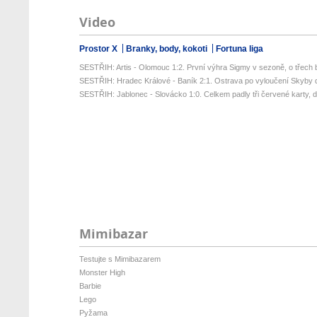
Video
Prostor X
Branky, body, kokoti
Fortuna liga
SESTŘIH: Artis - Olomouc 1:2. První výhra Sigmy v sezoně, o třech 
SESTŘIH: Hradec Králové - Baník 2:1. Ostrava po vyloučení Skyby d
SESTŘIH: Jablonec - Slovácko 1:0. Celkem padly tři červené karty, da
Mimibazar
Testujte s Mimibazarem
Monster High
Barbie
Lego
Pyžama