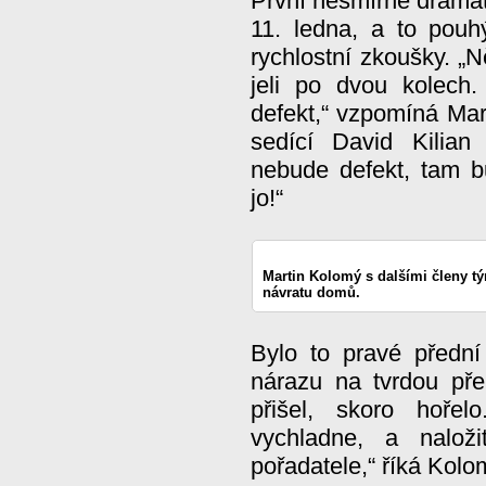
První nesmírně drama
11. ledna, a to pouh
rychlostní zkoušky. „N
jeli po dvou kolech
defekt,“ vzpomíná Mar
sedící David Kilian
nebude defekt, tam b
jo!“
Martin Kolomý s dalšími členy tý
návratu domů.
Bylo to pravé přední
nárazu na tvrdou př
přišel, skoro hoře
vychladne, a nalož
pořadatele,“ říká Kolo