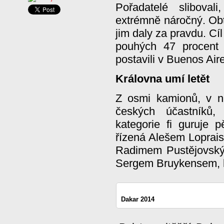
Pořadatelé sliboval
extrémně náročný. Obt
jim daly za pravdu. Cí
pouhých 47 procent 
postavili v Buenos Aire
Královna umí letět
Z osmi kamionů, v n
českých účastníků,
kategorie fi guruje p
řízená Alešem Lopra
Radimem Pustějovský
Sergem Bruykensem, k
Dakar 2014