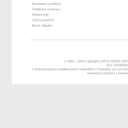
Kosmetika a parfémy
Teplákové soupravy
Dětské boty
Ložní povlečení
Bazar nábytku
© 2001 - 2026 Copyright
CZECH NEWS CENT
IČO: 02346826,
Autorská práva k publikovaným materiálům
Podmínky pro užívání 
Vlastnická struktura
Jednotn