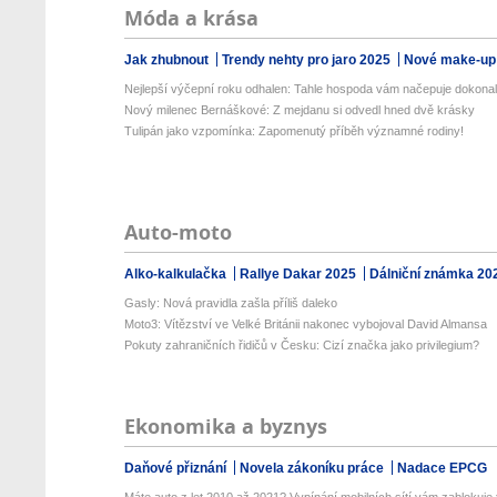
Móda a krása
Jak zhubnout
Trendy nehty pro jaro 2025
Nové make-up
Nejlepší výčepní roku odhalen: Tahle hospoda vám načepuje dokonalé
Nový milenec Bernáškové: Z mejdanu si odvedl hned dvě krásky
Tulipán jako vzpomínka: Zapomenutý příběh významné rodiny!
Auto-moto
Alko-kalkulačka
Rallye Dakar 2025
Dálniční známka 20
Gasly: Nová pravidla zašla příliš daleko
Moto3: Vítězství ve Velké Británii nakonec vybojoval David Almansa
Pokuty zahraničních řidičů v Česku: Cizí značka jako privilegium?
Ekonomika a byznys
Daňové přiznání
Novela zákoníku práce
Nadace EPCG