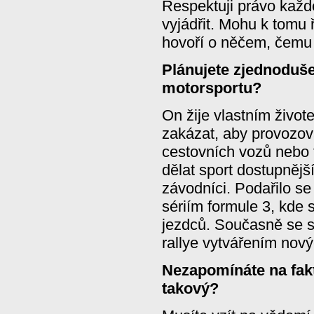
Respektuji právo kaž
vyjádřit. Mohu k tomu ř
hovoří o něčem, čemu
Plánujete zjednoduš
motorsportu?
On žije vlastním živ
zakázat, aby provozoval
cestovních vozů nebo f
dělat sport dostupnějš
závodníci. Podařilo s
sériím formule 3, kde 
jezdců. Současně se s
rallye vytvářením nový
Nezapomínáte na fakt
takový?