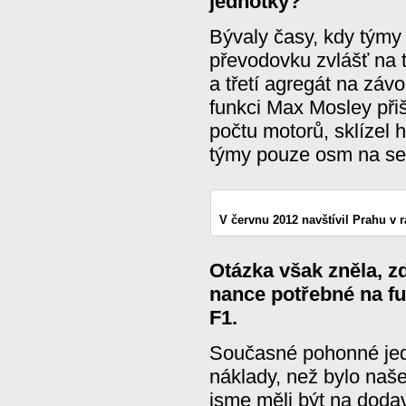
jednotky?
Bývaly časy, kdy týmy
převodovku zvlášť na tr
a třetí agregát na zá
funkci Max Mosley při
počtu motorů, sklízel h
týmy pouze osm na sez
V červnu 2012 navštívil Prahu v 
Otázka však zněla, z
nance potřebné na f
F1.
Současné pohonné jedn
náklady, než bylo naš
jsme měli být na dodava