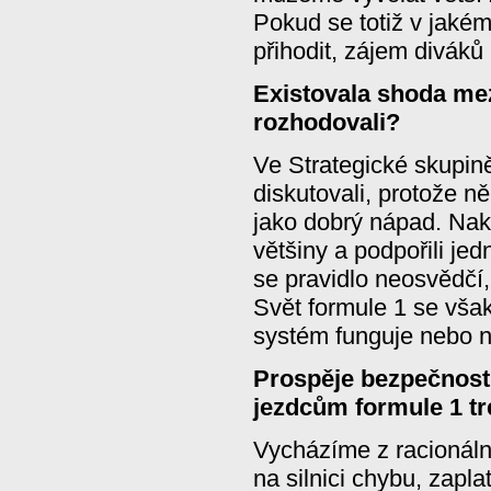
Pokud se totiž v jaké
přihodit, zájem diváků 
Existovala shoda mezi
rozhodovali?
Ve Strategické skupin
diskutovali, protože n
jako dobrý nápad. Nak
většiny a podpořili j
se pravidlo neosvědčí
Svět formule 1 se však 
systém funguje nebo n
Prospěje bezpečnosti
jezdcům formule 1 t
Vycházíme z racionáln
na silnici chybu, zapla