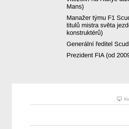
Mans)
Manažer týmu F1 Scude
titulů mistra světa jez
konstruktérů)
Generální ředitel Scud
Prezident FIA (od 200
Kla