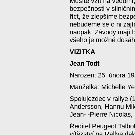
Musíte vzít na vědomí
bezpečnosti v silničn
říct, že zlepšíme bezpe
nebudeme se o ni zají
naopak. Závody mají b
všeho je možné dosáh
VIZITKA
Jean Todt
Narozen: 25. února 194
Manželka: Michelle Ye
Spolujezdec v rallye (
Andersson, Hannu Mik
Jean- -Pierre Nicolas,
Ředitel Peugeot Talbot
vítězství na Rallye da