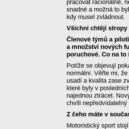
pracovat racionálně, 
snadné a možná to byl
kdy musel zvládnout.
Všichni chtějí stropy
Členové týmů a piloti
a množství nových fu
poruchové. Co na to 
Potíže se objevují pok
normální. Věřte mi, ž
usadí a kvalita zase zv
které byly v posledníc
najednou ztrácet. Nový
chvíli nepředvídatelný a
Z čeho máte v souča
Motoristický sport sto