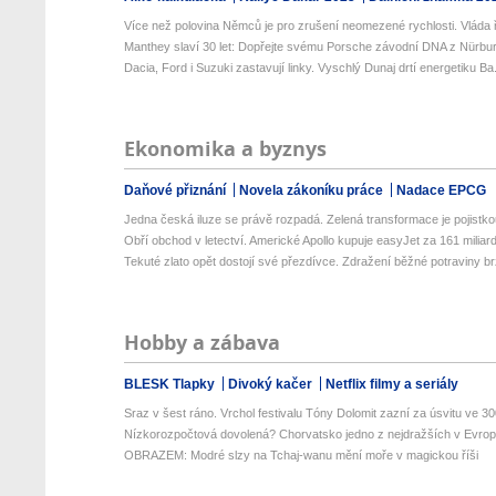
Více než polovina Němců je pro zrušení neomezené rychlosti. Vláda ř
Manthey slaví 30 let: Dopřejte svému Porsche závodní DNA z Nürburg
Dacia, Ford i Suzuki zastavují linky. Vyschlý Dunaj drtí energetiku Ba.
Ekonomika a byznys
Daňové přiznání
Novela zákoníku práce
Nadace EPCG
Jedna česká iluze se právě rozpadá. Zelená transformace je pojistkou
Obří obchod v letectví. Americké Apollo kupuje easyJet za 161 miliard 
Tekuté zlato opět dostojí své přezdívce. Zdražení běžné potraviny brz
Hobby a zábava
BLESK Tlapky
Divoký kačer
Netflix filmy a seriály
Sraz v šest ráno. Vrchol festivalu Tóny Dolomit zazní za úsvitu ve 300
Nízkorozpočtová dovolená? Chorvatsko jedno z nejdražších v Evropě
OBRAZEM: Modré slzy na Tchaj-wanu mění moře v magickou říši