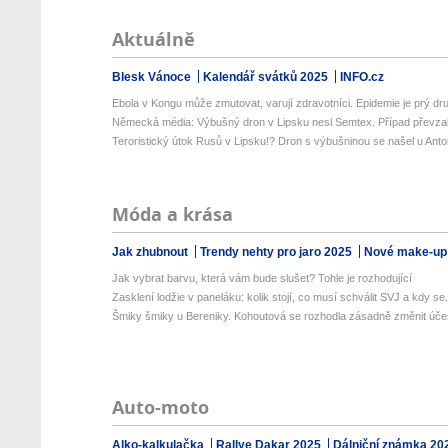
Aktuálně
Blesk Vánoce
Kalendář svátků 2025
INFO.cz
Ebola v Kongu může zmutovat, varují zdravotníci. Epidemie je prý dru
Německá média: Výbušný dron v Lipsku nesl Semtex. Případ převzala
Teroristický útok Rusů v Lipsku!? Dron s výbušninou se našel u Anto
Móda a krása
Jak zhubnout
Trendy nehty pro jaro 2025
Nové make-up
Jak vybrat barvu, která vám bude slušet? Tohle je rozhodující
Zasklení lodžie v paneláku: kolik stojí, co musí schválit SVJ a kdy se.
Šmiky šmiky u Bereniky. Kohoutová se rozhodla zásadně změnit úče
Auto-moto
Alko-kalkulačka
Rallye Dakar 2025
Dálniční známka 20