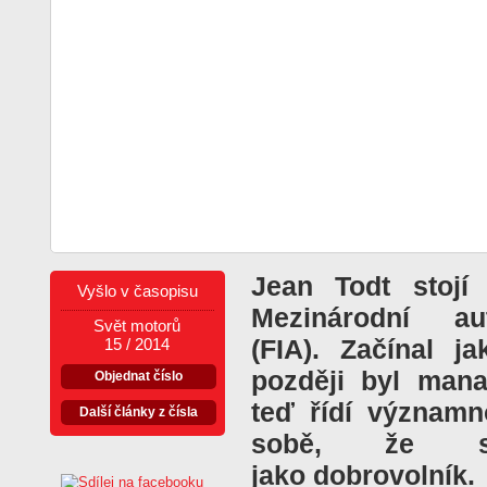
Jean Todt stoj
Vyšlo v časopisu
Mezinárodní au
Svět motorů
(FIA). Začínal ja
15 / 2014
později byl man
Objednat číslo
teď řídí významn
Další články z čísla
sobě, že sv
jako dobrovolník.