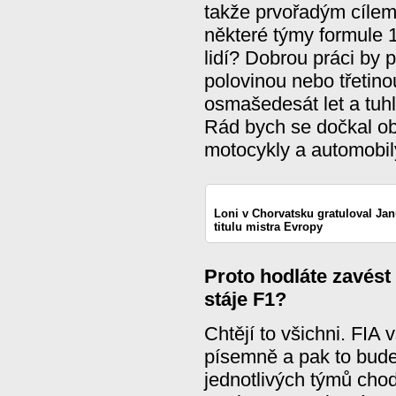
takže prvořadým cílem
některé týmy formule 
lidí? Dobrou práci by 
polovinou nebo třetin
osmašedesát let a tuh
Rád bych se dočkal ob
motocykly a automobil
Loni v Chorvatsku gratuloval Ja
titulu mistra Evropy
Proto hodláte zavést
stáje F1?
Chtějí to všichni. FIA 
písemně a pak to bude
jednotlivých týmů ch