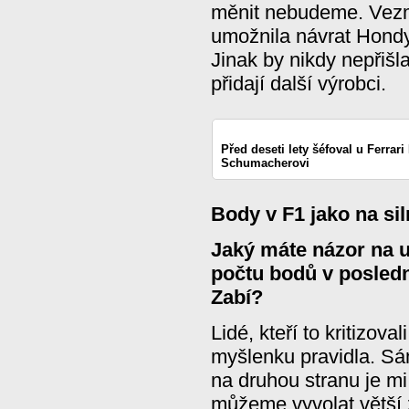
měnit nebudeme. Vezmě
umožnila návrat Hondy
Jinak by nikdy nepřišl
přidají další výrobci.
Před deseti lety šéfoval u Ferrar
Schumacherovi
Body v F1 jako na sil
Jaký máte názor na 
počtu bodů v posled
Zabí?
Lidé, kteří to kritizova
myšlenku pravidla. Sá
na druhou stranu je m
můžeme vyvolat větší 