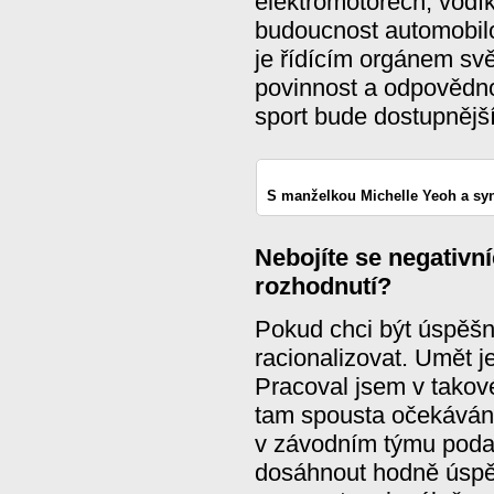
elektromotorech, vodí
budoucnost automobilo
je řídícím orgánem sv
povinnost a odpovědnos
sport bude dostupnějš
S manželkou Michelle Yeoh a s
Nebojíte se negativní
rozhodnutí?
Pokud chci být úspěš
racionalizovat. Umět j
Pracoval jsem v takové
tam spousta očekávání
v závodním týmu podař
dosáhnout hodně úspěc