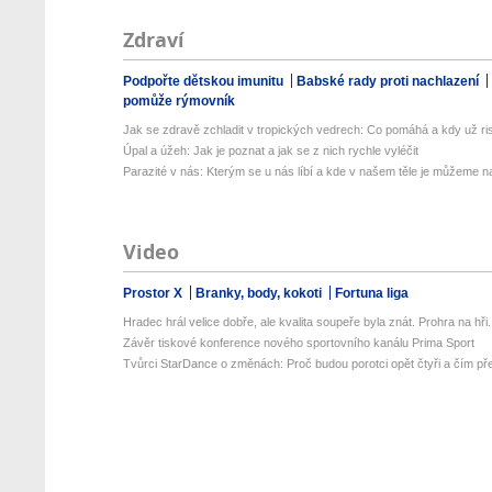
Zdraví
Podpořte dětskou imunitu
Babské rady proti nachlazení
pomůže rýmovník
Jak se zdravě zchladit v tropických vedrech: Co pomáhá a kdy už ris
Úpal a úžeh: Jak je poznat a jak se z nich rychle vyléčit
Parazité v nás: Kterým se u nás líbí a kde v našem těle je můžeme naj
Video
Prostor X
Branky, body, kokoti
Fortuna liga
Hradec hrál velice dobře, ale kvalita soupeře byla znát. Prohra na hři.
Závěr tiskové konference nového sportovního kanálu Prima Sport
Tvůrci StarDance o změnách: Proč budou porotci opět čtyři a čím pře