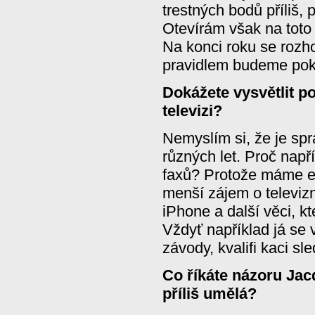
trestných bodů příliš, p
Otevírám však na toto
Na konci roku se rozh
pravidlem budeme pok
Dokážete vysvětlit p
televizi?
Nemyslím si, že je spr
různých let. Proč např
faxů? Protože máme e-
menší zájem o televizn
iPhone a další věci, k
Vždyť například já se 
závody, kvalifi kaci sl
Co říkáte názoru Jac
příliš umělá?