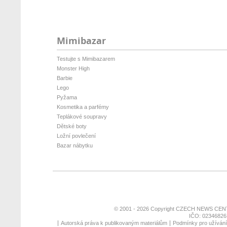
Mimibazar
Testujte s Mimibazarem
Monster High
Barbie
Lego
Pyžama
Kosmetika a parfémy
Teplákové soupravy
Dětské boty
Ložní povlečení
Bazar nábytku
© 2001 - 2026 Copyright
CZECH NEWS CENT
IČO: 02346826,
Autorská práva k publikovaným materiálům
Podmínky pro užívání 