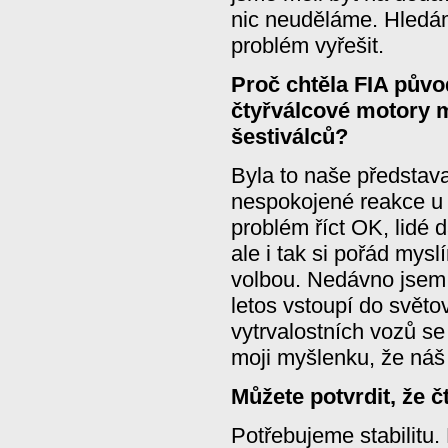
nic neuděláme. Hledá
problém vyřešit.
Proč chtěla FIA půvo
čtyřválcové motory 
šestiválců?
Byla to naše představa
nespokojené reakce u
problém říct OK, lidé 
ale i tak si pořád myslí
volbou. Nedávno jsem 
letos vstoupí do svět
vytrvalostních vozů se
moji myšlenku, že náš
Můžete potvrdit, že 
Potřebujeme stabilitu.