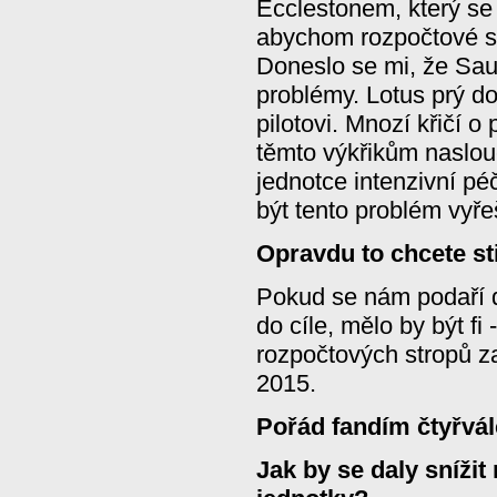
Ecclestonem, který se 
abychom rozpočtové st
Doneslo se mi, že Sau
problémy. Lotus prý d
pilotovi. Mnozí křičí
těmto výkřikům naslou
jednotce intenzivní p
být tento problém vyř
Opravdu to chcete st
Pokud se nám podaří 
do cíle, mělo by být f
rozpočtových stropů z
2015.
Pořád fandím čtyřvá
Jak by se daly sníži