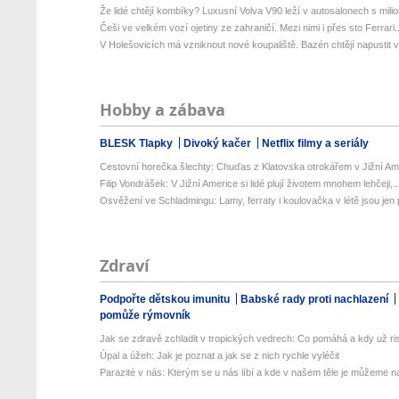
Že lidé chtějí kombíky? Luxusní Volva V90 leží v autosalonech s milion
Češi ve velkém vozí ojetiny ze zahraničí. Mezi nimi i přes sto Ferrari..
V Holešovicích má vzniknout nové koupaliště. Bazén chtějí napustit v
Hobby a zábava
BLESK Tlapky
Divoký kačer
Netflix filmy a seriály
Cestovní horečka šlechty: Chuďas z Klatovska otrokářem v Jižní Am
Filip Vondrášek: V Jižní Americe si lidé plují životem mnohem lehčeji,..
Osvěžení ve Schladmingu: Lamy, ferraty i koulovačka v létě jsou jen p
Zdraví
Podpořte dětskou imunitu
Babské rady proti nachlazení
pomůže rýmovník
Jak se zdravě zchladit v tropických vedrech: Co pomáhá a kdy už ris
Úpal a úžeh: Jak je poznat a jak se z nich rychle vyléčit
Parazité v nás: Kterým se u nás líbí a kde v našem těle je můžeme naj