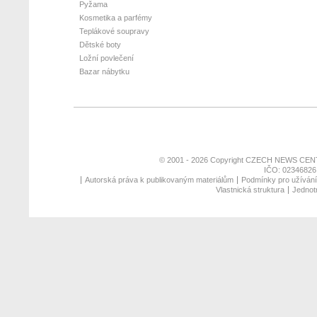
Pyžama
Kosmetika a parfémy
Teplákové soupravy
Dětské boty
Ložní povlečení
Bazar nábytku
© 2001 - 2026 Copyright
CZECH NEWS CENT
IČO: 02346826,
Autorská práva k publikovaným materiálům
Podmínky pro užívání 
Vlastnická struktura
Jednotn