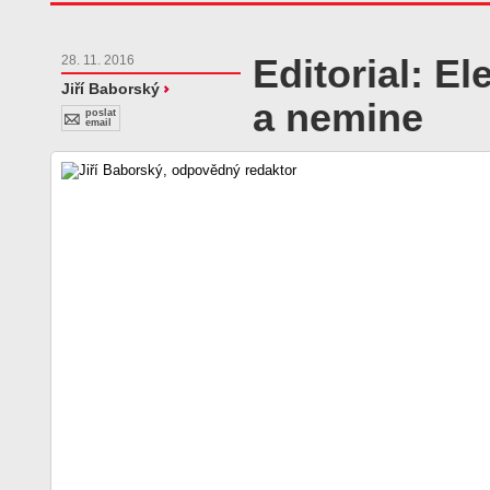
Editorial: El
28. 11. 2016
Jiří Baborský
a nemine
poslat
email