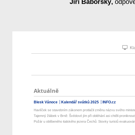
Jiří Baborský,
odpově
Kla
Aktuálně
Blesk Vánoce
Kalendář svátků 2025
INFO.cz
Havlíček se stavebním zákonem protlačil změnu názvu svého ministe
Tajemný žlábek v Brně: Švédové jím při obléhání asi chtěli proniknout 
Požár u oblíbeného italského jezera Čechů: Stovky turistů evakuová