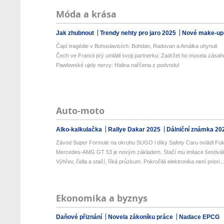
Móda a krása
Jak zhubnout
Trendy nehty pro jaro 2025
Nové make-up
Čapí tragédie v Bohuslavicích: Bohdan, Radovan a Amálka uhynuli
Čech ve Francii prý umlátil svoji partnerku: Zadržet ho musela zásaho
Pawlowské ujely nervy: Halina nařčena z podvodu!
Auto-moto
Alko-kalkulačka
Rallye Dakar 2025
Dálniční známka 20
Závod Super Formule na okruhu SUGO i díky Safety Caru ovládl Fuk
Mercedes-AMG GT 53 je novým základem. Stačí mu imitace šestiválc
Výhřev, čidla a stačí, říká průzkum. Pokročilá elektronika není priori..
Ekonomika a byznys
Daňové přiznání
Novela zákoníku práce
Nadace EPCG