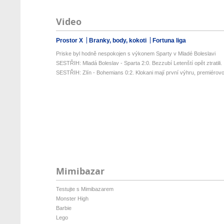
Video
Prostor X
Branky, body, kokoti
Fortuna liga
Priske byl hodně nespokojen s výkonem Sparty v Mladé Boleslavi
SESTŘIH: Mladá Boleslav - Sparta 2:0. Bezzubí Letenští opět ztratili. .
SESTŘIH: Zlín - Bohemians 0:2. Klokani mají první výhru, premiérovou
Mimibazar
Testujte s Mimibazarem
Monster High
Barbie
Lego