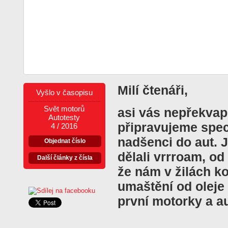
Milí čtenáři,
Vyšlo v časopisu
Svět motorů
asi vás nepřekvapí
Autotesty
připravujeme spec
4 / 2016
nadšenci do aut. J
Objednat číslo
dělali vrrroam, od
Další články z čísla
že nám v žilách ko
umaštění od oleje 
první motorky a au