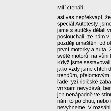
Milí čtenáři,
asi vás nepřekvapí, že
speciál Autotesty, jsm
jsme s autíčky dělali 
poslouchali, že nám v 
později umaštění od ol
první motorky a auta. 
světě motorů, na vůni 
Když jsme sestavovali 
jako vždy jsme chtěli 
trendům, přelomovým 
řadě ryzí řidičské zába
vrrroam nevydává, ben
jen nenápadně ve stínu
nám to po chuti, nebo n
nevyhneme. V rozsáhlé