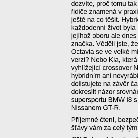
dozvíte, proč tomu tak
řidiče znamená v praxi
ještě na co těšit. Hyb
každodenní život byla 
jejíhož oboru ale dnes
značka. Věděli jste, že
Octavia se ve velké mí
verzi? Nebo Kia, která 
vyhlížející crossover 
hybridním ani nevyrábí
dolistujete na závěr
dokreslit názor srovnán
supersportu BMW i8 s
Nissanem GT-R.
Příjemné čtení, bezpe
šťávy vám za celý tým