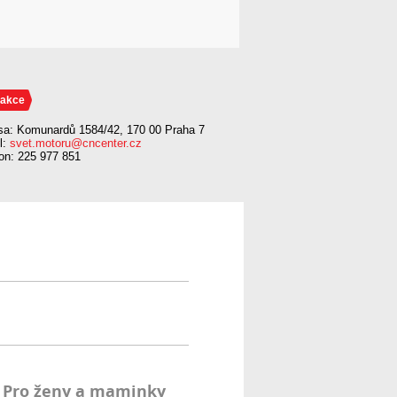
akce
sa: Komunardů 1584/42, 170 00 Praha 7
l:
svet.motoru@cncenter.cz
fon: 225 977 851
Pro ženy a maminky