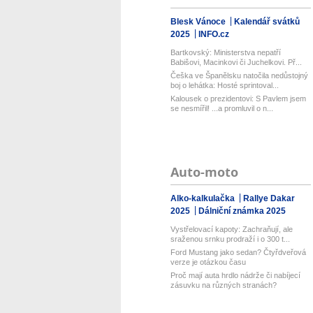
Blesk Vánoce
Kalendář svátků
2025
INFO.cz
Bartkovský: Ministerstva nepatří
Babišovi, Macinkovi či Juchelkovi. Př...
Češka ve Španělsku natočila nedůstojný
boj o lehátka: Hosté sprintoval...
Kalousek o prezidentovi: S Pavlem jsem
se nesmířil! ...a promluvil o n...
Auto-moto
Alko-kalkulačka
Rallye Dakar
2025
Dálniční známka 2025
Vystřelovací kapoty: Zachraňují, ale
sraženou srnku prodraží i o 300 t...
Ford Mustang jako sedan? Čtyřdveřová
verze je otázkou času
Proč mají auta hrdlo nádrže či nabíjecí
zásuvku na různých stranách?