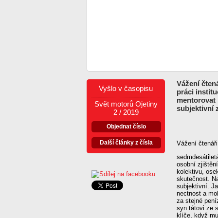
Vážení čtená
Vyšlo v časopisu
práci instit
mentorovat 
Svět motorů Ojetiny
subjektivní 
2 / 2019
Objednat číslo
Další články z čísla
Vážení čtenáři
sedmdesátiletá
osobní zjištěn
kolektivu, ose
skutečnost. Na
subjektivní. J
nectnost a moh
za stejné pení
syn tátovi ze
klíče, když m