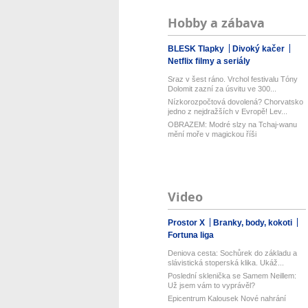
Hobby a zábava
BLESK Tlapky
Divoký kačer
Netflix filmy a seriály
Sraz v šest ráno. Vrchol festivalu Tóny
Dolomit zazní za úsvitu ve 300...
Nízkorozpočtová dovolená? Chorvatsko
jedno z nejdražších v Evropě! Lev...
OBRAZEM: Modré slzy na Tchaj-wanu
mění moře v magickou říši
Video
Prostor X
Branky, body, kokoti
Fortuna liga
Deniova cesta: Sochůrek do základu a
slávistická stoperská klika. Ukáž...
Poslední sklenička se Samem Neillem:
Už jsem vám to vyprávěl?
Epicentrum Kalousek Nové nahrání