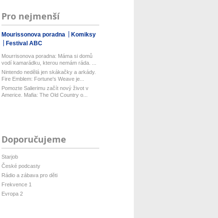
Pro nejmenší
Mourissonova poradna
Komiksy
Festival ABC
Mourrisonova poradna: Máma si domů
vodí kamarádku, kterou nemám ráda. ...
Nintendo nedělá jen skákačky a arkády.
Fire Emblem: Fortune's Weave je...
Pomozte Salierimu začít nový život v
Americe. Mafia: The Old Country o...
Doporučujeme
Starjob
České podcasty
Rádio a zábava pro děti
Frekvence 1
Evropa 2