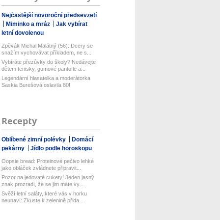
Nejčastější novoroční předsevzetí
Miminko a mráz
Jak vybírat
letní dovolenou
Zpěvák Michal Malátný (56): Dcery se
snažím vychovávat příkladem, ne s...
Vybíráte přezůvky do školy? Nedávejte
dětem tenisky, gumové pantofle a...
Legendární hlasatelka a moderátorka
Saskia Burešová oslavila 80!
Recepty
Oblíbené zimní polévky
Domácí
pekárny
Jídlo podle horoskopu
Oopsie bread: Proteinové pečivo lehké
jako obláček zvládnete připravit...
Pozor na jedovaté cukety! Jeden jasný
znak prozradí, že se jim máte vy...
Svěží letní saláty, které vás v horku
neunaví: Zkuste k zelenině přida...