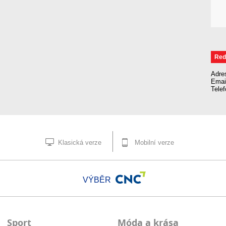
Red
Adre
Emai
Tele
Klasická verze
Mobilní verze
VÝBĚR
Sport
Móda a krása