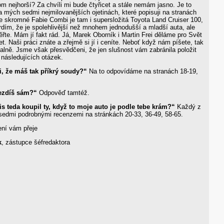
tom nejhorší? Za chvíli mi bude čtyřicet a stále nemám jasno. Je to
a mých sedmi nejmilovanějších ojetinách, které popisuji na stranách
e skromné Fabie Combi je tam i supersložitá Toyota Land Cruiser 100,
vrdím, že je spolehlivější než mnohem jednodušší a mladší auta, ale
řte. Mám jí fakt rád. Já, Marek Oborník i Martin Frei děláme pro Svět
et. Naši práci znáte a zřejmě si jí i ceníte. Neboť když nám píšete, tak
lně. Jsme však přesvědčeni, že jen slušnost vám zabránila položit
 následujících otázek.
i, že máš tak příkrý soudy?“
Na to odpovídáme na stranách 18-19,
jezdíš sám?“
Odpověď tamtéž.
is teda koupil ty, když to moje auto je podle tebe krám?“
Každý z
sedmi podrobnými recenzemi na stránkách 20-33, 36-49, 58-65.
ení vám přeje
k
, zástupce šéfredaktora