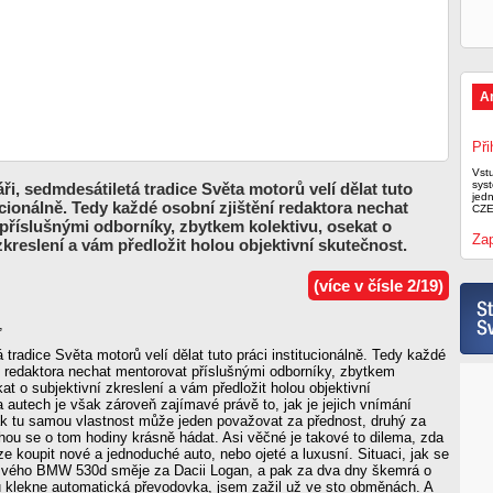
A
Při
Vst
syst
ři, sedmdesátiletá tradice Světa motorů velí dělat tuto
jed
ucionálně. Tedy každé osobní zjištění redaktora nechat
CZE
příslušnými odborníky, zbytkem kolektivu, osekat o
Zap
zkreslení a vám předložit holou objektivní skutečnost.
(více v čísle 2/19)
,
 tradice Světa motorů velí dělat tuto práci institucionálně. Tedy každé
í redaktora nechat mentorovat příslušnými odborníky, zbytkem
kat o subjektivní zkreslení a vám předložit holou objektivní
 autech je však zároveň zajímavé právě to, jak je jejich vnímání
ak tu samou vlastnost může jeden považovat za přednost, druhý za
ou se o tom hodiny krásně hádat. Asi věčné je takové to dilema, zda
ze koupit nové a jednoduché auto, nebo ojeté a luxusní. Situaci, jak se
 svého BMW 530d směje za Dacii Logan, a pak za dva dny škemrá o
u klekne automatická převodovka, jsem zažil už ve sto obměnách. A