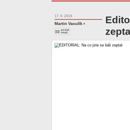
17. 6. 2019
Edito
Martin Vaculík
zepta
poslat
email