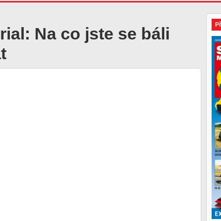
P
rial: Na co jste se báli
t