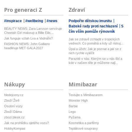
Pro generaci Z
Zdraví
#inspirace
#wellbeing
#news
Podpořte dětskou imunitu
Babské rady proti nachlazení
S
BEAUTY NEWS: Zara Larsson servíruje
čím vším pomůže rýmovník
Cheetah Girl makeup a Billie Eilis...
Jak funguje vztah Lva a Vodnáře?
Jak se zdravě zchladit v tropických
vedrech: Co pomáhá a kdy už riskuj...
FASHION NEWS: John Galliano
headlinuje MET GALA 2027
Úpal a úžeh: Jak je poznat a jak se z
nich rychle vyléčit
Parazité v nás: Kterým se u nás líbí a
kde v našem těle je můžeme nají...
Nákupy
Mimibazar
hledejceny.cz
Testujte s Mimibazarem
Zboží Živě
Monster High
Osobní vozy
Barbie
Zboží Dáma
Lego
zbozi.blesk.cz
Pyžama
Jak na prohlídku ojetého vozu?
Kosmetika a parfémy
HobbyKompas
Teplákové soupravy