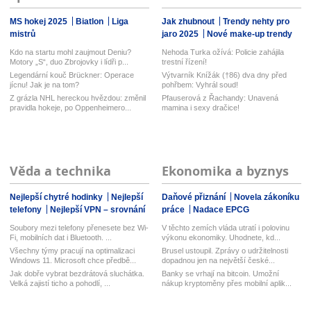
MS hokej 2025
Biatlon
Liga
Jak zhubnout
Trendy nehty pro
mistrů
jaro 2025
Nové make-up trendy
Kdo na startu mohl zaujmout Deniu?
Nehoda Turka ožívá: Policie zahájila
Motory „S“, duo Zbrojovky i lídři p...
trestní řízení!
Legendární kouč Brückner: Operace
Výtvarník Knížák (†86) dva dny před
jícnu! Jak je na tom?
pohřbem: Vyhrál soud!
Z grázla NHL hereckou hvězdou: změnil
Pfauserová z Řachandy: Unavená
pravidla hokeje, po Oppenheimero...
mamina i sexy dračice!
Věda a technika
Ekonomika a byznys
Nejlepší chytré hodinky
Nejlepší
Daňové přiznání
Novela zákoníku
telefony
Nejlepší VPN – srovnání
práce
Nadace EPCG
Soubory mezi telefony přenesete bez Wi-
V těchto zemích vláda utratí i polovinu
Fi, mobilních dat i Bluetooth. ...
výkonu ekonomiky. Uhodnete, kd...
Všechny týmy pracují na optimalizaci
Brusel ustoupil. Zprávy o udržitelnosti
Windows 11. Microsoft chce předbě...
dopadnou jen na největší české...
Jak dobře vybrat bezdrátová sluchátka.
Banky se vrhají na bitcoin. Umožní
Velká zajistí ticho a pohodlí, ...
nákup kryptoměny přes mobilní aplik...