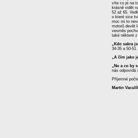
víte co je na 
krásně vidět n
52 až 65. Vedl
o které sice t
moc mi to nevě
motorů devět l
vesměs pochva
také některé z
„Kdo sakra js
34-35 a 50-51.
„A čím jako 
„No a co by s
nás odpovídá 
Příjemné počt
Martin Vaculí