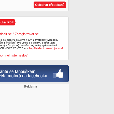
Objednat předplatné
rchiv PDF
hlásit se / Zaregistrovat se
up do archivu používá nový, uživatelsky vylepšený
ém přihlášení. Pro vstup do archivu potřebujete
notný účet platný pro všechny weby vydavatelství
CH NEWS CENTER a.s.
Po přihlášení pokračujte zde!
omněli jste heslo?