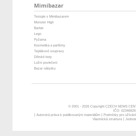
Mimibazar
Testujte s Mimibazarem
Monster High
Barbie
Lego
Pyžama
Kosmetika a parfémy
Teplákové soupravy
Dětské boty
Ložní povlečení
Bazar nábytku
© 2001 - 2026 Copyright
CZECH NEWS CENT
IČO: 02346826,
Autorská práva k publikovaným materiálům
Podmínky pro užívání 
Vlastnická struktura
Jednotn