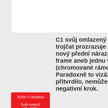
C1 svůj omlazený 
trojčat prozrazuje
nový přední nárazn
frame aneb jednu
(chromované rámo
Paradoxně to vizá
přitvrdilo, nemůžem
negativní krok.
Vyšlo v časopisu
Svět motorů