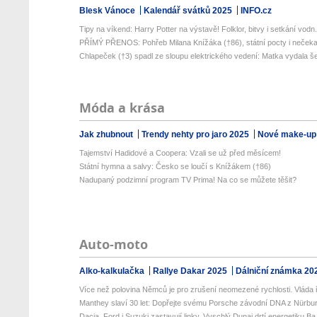
Blesk Vánoce
Kalendář svátků 2025
INFO.cz
Tipy na víkend: Harry Potter na výstavě! Folklor, bitvy i setkání vodn.
PŘÍMÝ PŘENOS: Pohřeb Milana Knížáka (†86), státní pocty i nečekan
Chlapeček (†3) spadl ze sloupu elektrického vedení: Matka vydala še
Móda a krása
Jak zhubnout
Trendy nehty pro jaro 2025
Nové make-up
Tajemství Hadidové a Coopera: Vzali se už před měsícem!
Státní hymna a salvy: Česko se loučí s Knížákem (†86)
Nadupaný podzimní program TV Prima! Na co se můžete těšit?
Auto-moto
Alko-kalkulačka
Rallye Dakar 2025
Dálniční známka 20
Více než polovina Němců je pro zrušení neomezené rychlosti. Vláda ř
Manthey slaví 30 let: Dopřejte svému Porsche závodní DNA z Nürburg
Dacia, Ford i Suzuki zastavují linky. Vyschlý Dunaj drtí energetiku Ba.