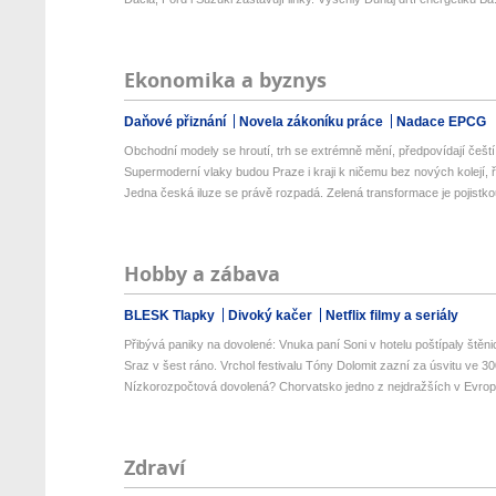
Ekonomika a byznys
Daňové přiznání
Novela zákoníku práce
Nadace EPCG
Obchodní modely se hroutí, trh se extrémně mění, předpovídají čeští 
Supermoderní vlaky budou Praze i kraji k ničemu bez nových kolejí, ří
Jedna česká iluze se právě rozpadá. Zelená transformace je pojistkou
Hobby a zábava
BLESK Tlapky
Divoký kačer
Netflix filmy a seriály
Přibývá paniky na dovolené: Vnuka paní Soni v hotelu poštípaly štěnic
Sraz v šest ráno. Vrchol festivalu Tóny Dolomit zazní za úsvitu ve 300
Nízkorozpočtová dovolená? Chorvatsko jedno z nejdražších v Evropě
Zdraví