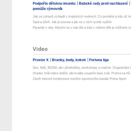
Podpořte dětskou imunitu
Babské rady proti nachlazení
pomůže rýmovník
Jak se zdravě zchladit v tropických vedrech: Co pomáhá a kdy už ris
Úpal a úžeh: Jak je poznat a jak se z nich rychle vyléčit
Parazité v nás: Kterým se u nás líbí a kde v našem těle je můžeme naj
Video
Prostor X
Branky, body, kokoti
Fortuna liga
Sex, fetiš, BDSM, ale i přednášky, workshopy a market. Organizátor P
Hradec hrál velice dobře, ale kvalita soupeře byla znát. Prohra na hři.
Závěr tiskové konference nového sportovního kanálu Prima Sport