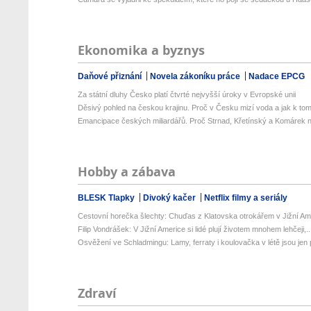
Ekonomika a byznys
Daňové přiznání
Novela zákoníku práce
Nadace EPCG
Za státní dluhy Česko platí čtvrté nejvyšší úroky v Evropské unii
Děsivý pohled na českou krajinu. Proč v Česku mizí voda a jak k tom
Emancipace českých miliardářů. Proč Strnad, Křetínský a Komárek n
Hobby a zábava
BLESK Tlapky
Divoký kačer
Netflix filmy a seriály
Cestovní horečka šlechty: Chuďas z Klatovska otrokářem v Jižní Am
Filip Vondrášek: V Jižní Americe si lidé plují životem mnohem lehčeji,..
Osvěžení ve Schladmingu: Lamy, ferraty i koulovačka v létě jsou jen p
Zdraví