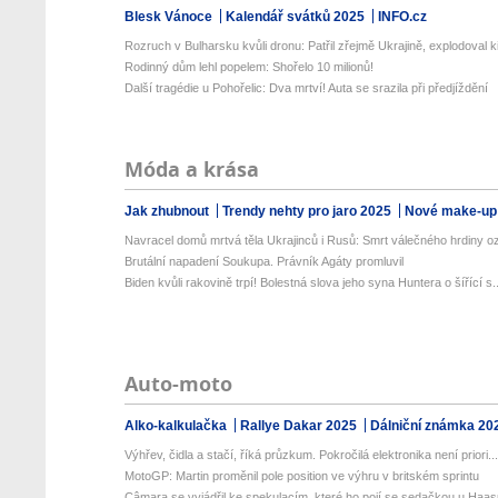
Blesk Vánoce
Kalendář svátků 2025
INFO.cz
Rozruch v Bulharsku kvůli dronu: Patřil zřejmě Ukrajině, explodoval ki
Rodinný dům lehl popelem: Shořelo 10 milionů!
Další tragédie u Pohořelic: Dva mrtví! Auta se srazila při předjíždění
Móda a krása
Jak zhubnout
Trendy nehty pro jaro 2025
Nové make-up
Navracel domů mrtvá těla Ukrajinců i Rusů: Smrt válečného hrdiny o
Brutální napadení Soukupa. Právník Agáty promluvil
Biden kvůli rakovině trpí! Bolestná slova jeho syna Huntera o šířící s..
Auto-moto
Alko-kalkulačka
Rallye Dakar 2025
Dálniční známka 20
Výhřev, čidla a stačí, říká průzkum. Pokročilá elektronika není priori..
MotoGP: Martin proměnil pole position ve výhru v britském sprintu
Câmara se vyjádřil ke spekulacím, které ho pojí se sedačkou u Haa