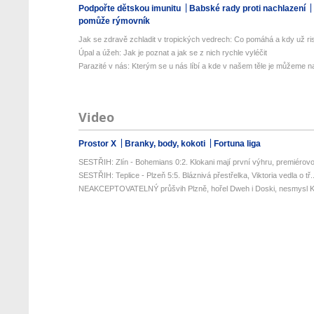
Podpořte dětskou imunitu
Babské rady proti nachlazení
pomůže rýmovník
Jak se zdravě zchladit v tropických vedrech: Co pomáhá a kdy už ris
Úpal a úžeh: Jak je poznat a jak se z nich rychle vyléčit
Parazité v nás: Kterým se u nás líbí a kde v našem těle je můžeme naj
Video
Prostor X
Branky, body, kokoti
Fortuna liga
SESTŘIH: Zlín - Bohemians 0:2. Klokani mají první výhru, premiérovou
SESTŘIH: Teplice - Plzeň 5:5. Bláznivá přestřelka, Viktoria vedla o tř..
NEAKCEPTOVATELNÝ průšvih Plzně, hořel Dweh i Doski, nesmysl Kr