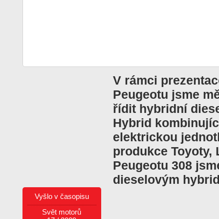
V rámci prezentac
Peugeotu jsme mě
řídit hybridní die
Hybrid kombinujíc
elektrickou jedno
produkce Toyoty, 
Peugeotu 308 jsme
dieselovým hybri
Vyšlo v časopisu
Svět motorů