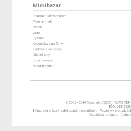
Mimibazar
Testujte s Mimibazarem
Monster High
Barbie
Lego
Pyžama
Kosmetika a parfémy
Teplákové soupravy
Dětské boty
Ložní povlečení
Bazar nábytku
© 2001 - 2026 Copyright
CZECH NEWS CENT
IČO: 02346826,
Autorská práva k publikovaným materiálům
Podmínky pro užívání 
Vlastnická struktura
Jednotn