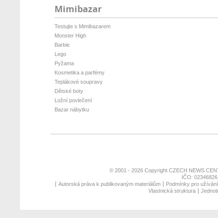
Mimibazar
Testujte s Mimibazarem
Monster High
Barbie
Lego
Pyžama
Kosmetika a parfémy
Teplákové soupravy
Dětské boty
Ložní povlečení
Bazar nábytku
© 2001 - 2026 Copyright
CZECH NEWS CENT
IČO: 02346826,
Autorská práva k publikovaným materiálům
Podmínky pro užívání 
Vlastnická struktura
Jednotn