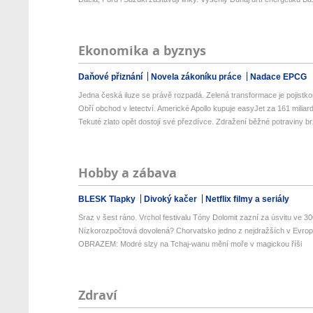
Ekonomika a byznys
Daňové přiznání
Novela zákoníku práce
Nadace EPCG
Jedna česká iluze se právě rozpadá. Zelená transformace je pojistkou
Obří obchod v letectví. Americké Apollo kupuje easyJet za 161 miliard 
Tekuté zlato opět dostojí své přezdívce. Zdražení běžné potraviny brz
Hobby a zábava
BLESK Tlapky
Divoký kačer
Netflix filmy a seriály
Sraz v šest ráno. Vrchol festivalu Tóny Dolomit zazní za úsvitu ve 300
Nízkorozpočtová dovolená? Chorvatsko jedno z nejdražších v Evropě
OBRAZEM: Modré slzy na Tchaj-wanu mění moře v magickou říši
Zdraví