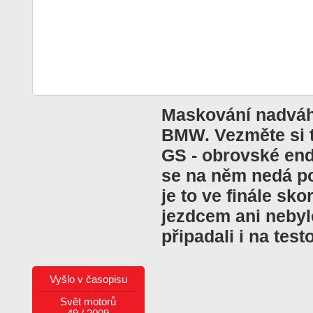
Maskování nadváhy 
BMW. Vezměte si 
GS - obrovské end
se na něm nedá po
je to ve finále sk
jezdcem ani nebyl
připadali i na test
Vyšlo v časopisu
Svět motorů