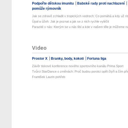
Podpořte dětskou imunitu
Babské rady proti nachlazení
pomůže rýmovník
Jak se zdravě zchladit v tropických vedrech: Co pomáhá a kdy už ris
Úpal a úžeh: Jak je poznat a jak se z nich rychle vyléčit
Parazité v nás: Kterým se u nás líbí a kde v našem těle je můžeme naj
Video
Prostor X
Branky, body, kokoti
Fortuna liga
Závěr tiskové konference nového sportovního kanálu Prima Sport
Tvůrci StarDance o změnách: Proč budou porotci opět čtyři a čím pře
František Laurin pohřeb