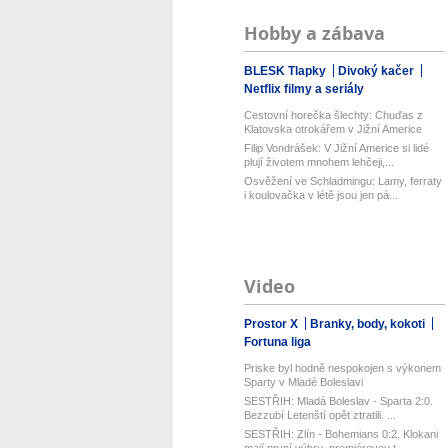
Hobby a zábava
BLESK Tlapky
Divoký kačer
Netflix filmy a seriály
Cestovní horečka šlechty: Chuďas z
Klatovska otrokářem v Jižní Americe
Filip Vondrášek: V Jižní Americe si lidé
plují životem mnohem lehčeji,...
Osvěžení ve Schladmingu: Lamy, ferraty
i koulovačka v létě jsou jen pá...
Video
Prostor X
Branky, body, kokoti
Fortuna liga
Priske byl hodně nespokojen s výkonem
Sparty v Mladé Boleslavi
SESTŘIH: Mladá Boleslav - Sparta 2:0.
Bezzubí Letenští opět ztratili. ...
SESTŘIH: Zlín - Bohemians 0:2. Klokani