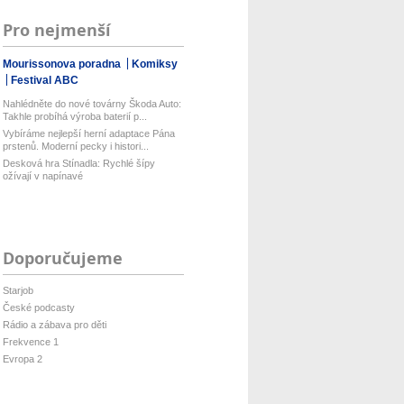
Pro nejmenší
Mourissonova poradna
Komiksy
Festival ABC
Nahlédněte do nové továrny Škoda Auto:
Takhle probíhá výroba baterií p...
Vybíráme nejlepší herní adaptace Pána
prstenů. Moderní pecky i histori...
Desková hra Stínadla: Rychlé šípy
ožívají v napínavé
Doporučujeme
Starjob
České podcasty
Rádio a zábava pro děti
Frekvence 1
Evropa 2