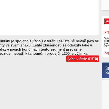
A
Při
Vst
bishi je spojena s jízdou v terénu asi stejně pevně jako se
syst
jed
ty ve svém znaku. Letité zkušenosti se odrazily také v
CZE
 když v našich končinách tento segment převážně
Zap
vozidel nepatří k tahounům prodejů, L200 je výjimka.
(více v čísle 01/10)