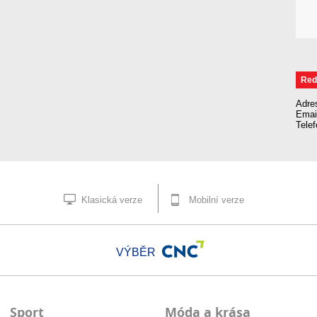
Red
Adre
Emai
Tele
Klasická verze
Mobilní verze
VÝBĚR
Sport
Móda a krása