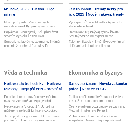
MS hokej 2025
Biatlon
Liga
Jak zhubnout
Trendy nehty pro
mistrů
jaro 2025
Nové make-up trendy
Majer po Spartě: Mužstvo bych
Vyčerpaní Češi zabloudili v Alpách: Do
nepodceňoval! Byl přísný na hrdinu
akce letěl vrtulník
zápas...
Bejvávalo. 5 hokejistů, kteří před čtvrt
Dominikovi (8) zbývají týdny života:
stoletím vytvořili českou kol...
Smutný vzkaz od exprezidenta
Soupeři, na které nezapomene. 6 týmů,
Tajemný žlábek v Brně: Švédové jím při
proti nimž odchytal Jaroslav Dro...
obléhání asi chtěli proniknout ...
Věda a technika
Ekonomika a byznys
Nejlepší chytré hodinky
Nejlepší
Daňové přiznání
Novela zákoníku
telefony
Nejlepší VPN – srovnání
práce
Nadace EPCG
Po přijetí hovoru nevědomky měníme
Že lidé chtějí kombíky? Luxusní Volva
hlas. Mozek totiž aktivuje „vnitřní...
V90 leží v autosalonech s milion...
Nečekejte na Android 17. Už teď si
Češi ve velkém vozí ojetiny ze zahraničí.
můžete ty nejlepší funkce vyzkoušet...
Mezi nimi i přes sto Ferrari...
Jsme poslední generace, která rozumí
V Holešovicích má vzniknout nové
počítačům. Náš vnitřní geek zemře...
koupaliště. Bazén chtějí napustit vod...