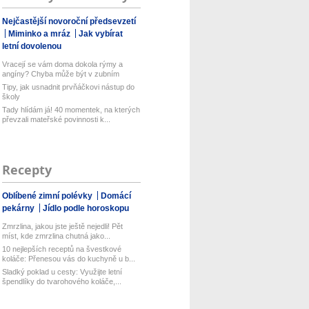
Nejčastější novoroční předsevzetí
Miminko a mráz
Jak vybírat
letní dovolenou
Vracejí se vám doma dokola rýmy a
angíny? Chyba může být v zubním
kart...
Tipy, jak usnadnit prvňáčkovi nástup do
školy
Tady hlídám já! 40 momentek, na kterých
převzali mateřské povinnosti k...
Recepty
Oblíbené zimní polévky
Domácí
pekárny
Jídlo podle horoskopu
Zmrzlina, jakou jste ještě nejedli! Pět
míst, kde zmrzlina chutná jako...
10 nejlepších receptů na švestkové
koláče: Přenesou vás do kuchyně u b...
Sladký poklad u cesty: Využijte letní
špendlíky do tvarohového koláče,...