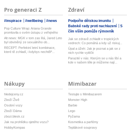
Pro generaci Z
Zdraví
#inspirace
#wellbeing
#news
Podpořte dětskou imunitu
Babské rady proti nachlazení
S
Pop Culture Wrap: Ariana Grande
čím vším pomůže rýmovník
promluvila o svém ústupu z veřejného
ž...
Alt news: MGK v tom zas lítá, Jared Leto
Jak se zdravě zchladit v tropických
byl obviněný ze sexuálního ob...
vedrech: Co pomáhá a kdy už riskuj...
RECEPT: Perfektní letní kombinace,
Úpal a úžeh: Jak je poznat a jak se z
které tě zchladí, i kdybys nechtěl*...
nich rychle vyléčit
Parazité v nás: Kterým se u nás líbí a
kde v našem těle je můžeme nají...
Nákupy
Mimibazar
hledejceny.cz
Testujte s Mimibazarem
Zboží Živě
Monster High
Osobní vozy
Barbie
Zboží Dáma
Lego
zbozi.blesk.cz
Pyžama
Jak na prohlídku ojetého vozu?
Kosmetika a parfémy
HobbyKompas
Teplákové soupravy