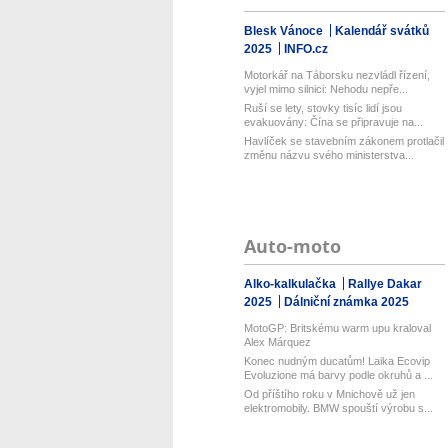
Blesk Vánoce
Kalendář svátků
2025
INFO.cz
Motorkář na Táborsku nezvládl řízení,
vyjel mimo silnici: Nehodu nepře...
Ruší se lety, stovky tisíc lidí jsou
evakuovány: Čína se připravuje na...
Havlíček se stavebním zákonem protlačil
změnu názvu svého ministerstva...
Auto-moto
Alko-kalkulačka
Rallye Dakar
2025
Dálniční známka 2025
MotoGP: Britskému warm upu kraloval
Alex Márquez
Konec nudným ducatům! Laika Ecovip
Evoluzione má barvy podle okruhů a ...
Od příštího roku v Mnichově už jen
elektromobily. BMW spouští výrobu s...