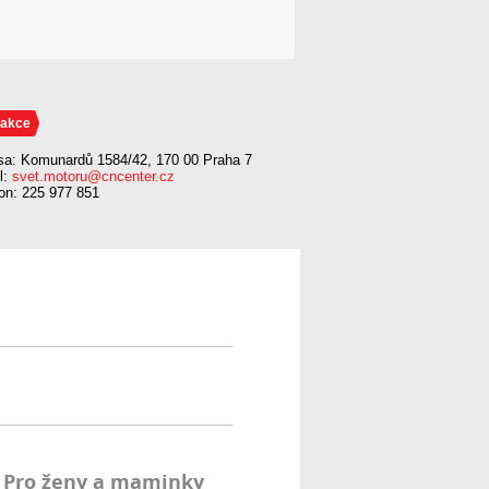
akce
sa: Komunardů 1584/42, 170 00 Praha 7
l:
svet.motoru@cncenter.cz
fon: 225 977 851
Pro ženy a maminky