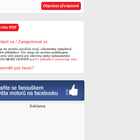
Objednat předplatné
rchiv PDF
hlásit se / Zaregistrovat se
up do archivu používá nový, uživatelsky vylepšený
ém přihlášení. Pro vstup do archivu potřebujete
notný účet platný pro všechny weby vydavatelství
CH NEWS CENTER a.s.
Po přihlášení pokračujte zde!
omněli jste heslo?