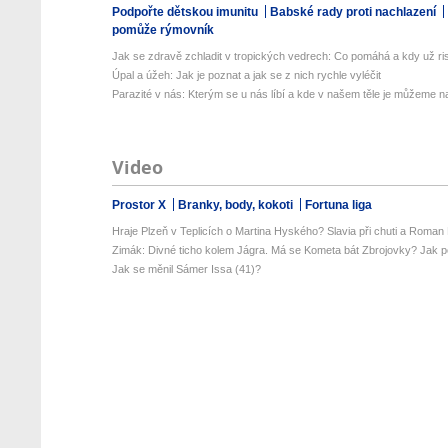
Podpořte dětskou imunitu
Babské rady proti nachlazení
pomůže rýmovník
Jak se zdravě zchladit v tropických vedrech: Co pomáhá a kdy už ris
Úpal a úžeh: Jak je poznat a jak se z nich rychle vyléčit
Parazité v nás: Kterým se u nás líbí a kde v našem těle je můžeme naj
Video
Prostor X
Branky, body, kokoti
Fortuna liga
Hraje Plzeň v Teplicích o Martina Hyského? Slavia při chuti a Roman 
Zimák: Divné ticho kolem Jágra. Má se Kometa bát Zbrojovky? Jak po
Jak se měnil Sámer Issa (41)?