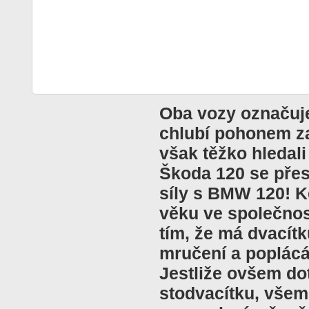
Oba vozy označuje
chlubí pohonem za
však těžko hledali
Škoda 120 se přes
síly s BMW 120! K
věku ve společnos
tím, že má dvacít
mručení a poplác
Jestliže ovšem do
stodvacítku, všem 