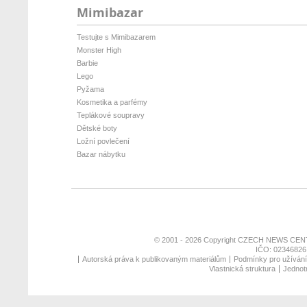
Mimibazar
Testujte s Mimibazarem
Monster High
Barbie
Lego
Pyžama
Kosmetika a parfémy
Teplákové soupravy
Dětské boty
Ložní povlečení
Bazar nábytku
© 2001 - 2026 Copyright
CZECH NEWS CENT
IČO: 02346826,
Autorská práva k publikovaným materiálům
Podmínky pro užívání 
Vlastnická struktura
Jednotn