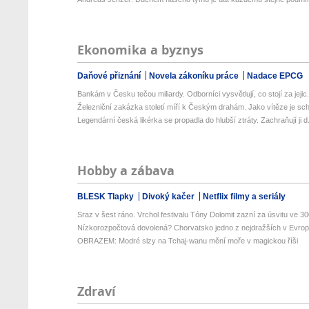
Ekonomika a byznys
Daňové přiznání
Novela zákoníku práce
Nadace EPCG
Bankám v Česku tečou miliardy. Odborníci vysvětlují, co stojí za jejic.
Železniční zakázka století míří k Českým drahám. Jako vítěze je schv
Legendární česká likérka se propadla do hlubší ztráty. Zachraňují ji d.
Hobby a zábava
BLESK Tlapky
Divoký kačer
Netflix filmy a seriály
Sraz v šest ráno. Vrchol festivalu Tóny Dolomit zazní za úsvitu ve 300
Nízkorozpočtová dovolená? Chorvatsko jedno z nejdražších v Evropě
OBRAZEM: Modré slzy na Tchaj-wanu mění moře v magickou říši
Zdraví