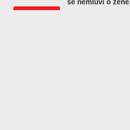
se nemluví o ženě
Vyšlo v časopisu
Svět motorů
07 / 2008
Objednat číslo
Další články z čísla