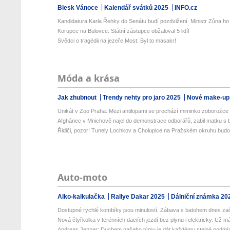
Blesk Vánoce
Kalendář svátků 2025
INFO.cz
Kandidatura Karla Řehky do Senátu budí pozdvižení. Ministr Zůna ho k
Korupce na Bulovce: Státní zástupce obžaloval 5 lidí!
Svědci o tragédii na jezeře Most: Byl to masakr!
Móda a krása
Jak zhubnout
Trendy nehty pro jaro 2025
Nové make-up
Unikát v Zoo Praha: Mezi antilopami se prochází miminko zoborožce 
Afghánec v Mnichově najel do demonstrace odborářů, zabil matku s ba
Řidiči, pozor! Tunely Lochkov a Cholupice na Pražském okruhu budou
Auto-moto
Alko-kalkulačka
Rallye Dakar 2025
Dálniční známka 20
Dostupné rychlé kombíky jsou minulostí. Zábava s batohem dnes zač
Nová čtyřkolka v terénních daciích jezdí bez plynu i elektricky. Už má
Andreas Jenzer: Duchem našeho týmu je dát každému stejné podmínky