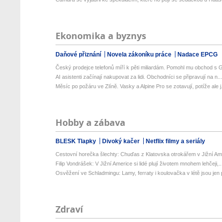
Ekonomika a byznys
Daňové přiznání
Novela zákoníku práce
Nadace EPCG
Český prodejce telefonů míří k pěti miliardám. Pomohl mu obchod s G
AI asistenti začínají nakupovat za lidi. Obchodníci se připravují na n..
Měsíc po požáru ve Zlíně. Vasky a Alpine Pro se zotavují, potíže ale j.
Hobby a zábava
BLESK Tlapky
Divoký kačer
Netflix filmy a seriály
Cestovní horečka šlechty: Chuďas z Klatovska otrokářem v Jižní Am
Filip Vondrášek: V Jižní Americe si lidé plují životem mnohem lehčeji,..
Osvěžení ve Schladmingu: Lamy, ferraty i koulovačka v létě jsou jen p
Zdraví