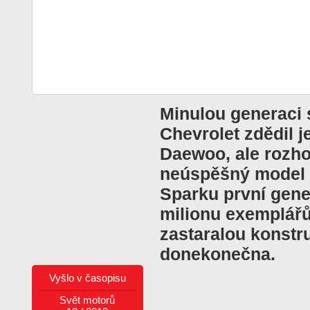
Minulou generaci
Chevrolet zdědil 
Daewoo, ale rozho
neúspěšný model -
Sparku první gene
milionu exemplářů
zastaralou konstr
donekonečna.
Vyšlo v časopisu
Svět motorů