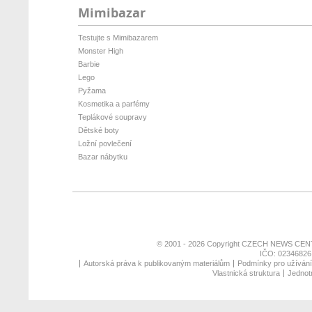
Mimibazar
Testujte s Mimibazarem
Monster High
Barbie
Lego
Pyžama
Kosmetika a parfémy
Teplákové soupravy
Dětské boty
Ložní povlečení
Bazar nábytku
© 2001 - 2026 Copyright
CZECH NEWS CENT
IČO: 02346826,
Autorská práva k publikovaným materiálům
Podmínky pro užívání 
Vlastnická struktura
Jednotn