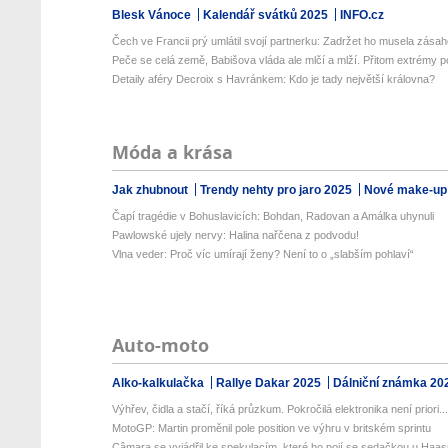
Blesk Vánoce
Kalendář svátků 2025
INFO.cz
Čech ve Francii prý umlátil svojí partnerku: Zadržet ho musela zásaho
Peče se celá země, Babišova vláda ale mlčí a mlží. Přitom extrémy p
Detaily aféry Decroix s Havránkem: Kdo je tady největší královna?
Móda a krása
Jak zhubnout
Trendy nehty pro jaro 2025
Nové make-up
Čapí tragédie v Bohuslavicích: Bohdan, Radovan a Amálka uhynuli
Pawlowské ujely nervy: Halina nařčena z podvodu!
Vlna veder: Proč víc umírají ženy? Není to o „slabším pohlaví“
Auto-moto
Alko-kalkulačka
Rallye Dakar 2025
Dálniční známka 20
Výhřev, čidla a stačí, říká průzkum. Pokročilá elektronika není priori..
MotoGP: Martin proměnil pole position ve výhru v britském sprintu
Câmara se vyjádřil ke spekulacím, které ho pojí se sedačkou u Haa