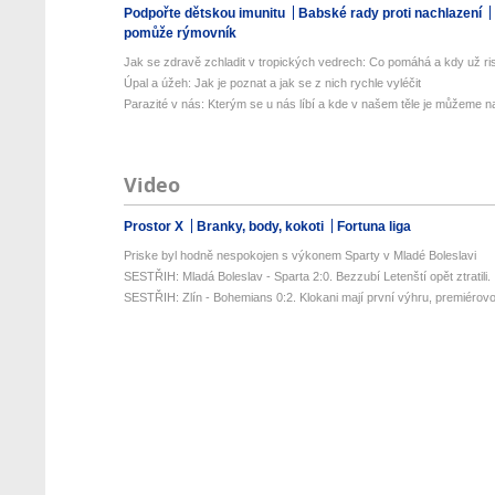
Podpořte dětskou imunitu
Babské rady proti nachlazení
pomůže rýmovník
Jak se zdravě zchladit v tropických vedrech: Co pomáhá a kdy už ris
Úpal a úžeh: Jak je poznat a jak se z nich rychle vyléčit
Parazité v nás: Kterým se u nás líbí a kde v našem těle je můžeme naj
Video
Prostor X
Branky, body, kokoti
Fortuna liga
Priske byl hodně nespokojen s výkonem Sparty v Mladé Boleslavi
SESTŘIH: Mladá Boleslav - Sparta 2:0. Bezzubí Letenští opět ztratili. .
SESTŘIH: Zlín - Bohemians 0:2. Klokani mají první výhru, premiérovou