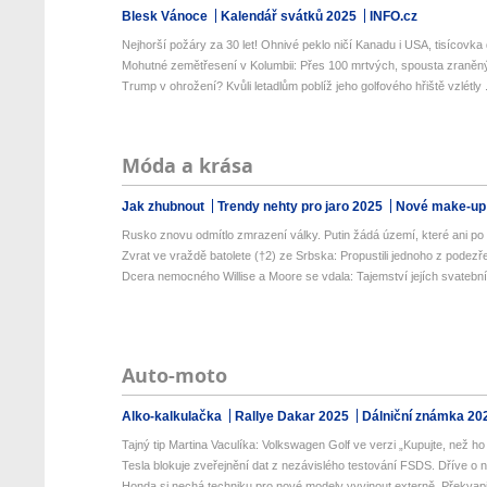
Blesk Vánoce
Kalendář svátků 2025
INFO.cz
Nejhorší požáry za 30 let! Ohnivé peklo ničí Kanadu i USA, tisícovka d
Mohutné zemětřesení v Kolumbii: Přes 100 mrtvých, spousta zraněný
Trump v ohrožení? Kvůli letadlům poblíž jeho golfového hřiště vzlétly .
Móda a krása
Jak zhubnout
Trendy nehty pro jaro 2025
Nové make-up
Rusko znovu odmítlo zmrazení války. Putin žádá území, které ani po 1
Zvrat ve vraždě batolete (†2) ze Srbska: Propustili jednoho z podezřel
Dcera nemocného Willise a Moore se vdala: Tajemství jejích svatebníc
Auto-moto
Alko-kalkulačka
Rallye Dakar 2025
Dálniční známka 20
Tajný tip Martina Vaculíka: Volkswagen Golf ve verzi „Kupujte, než ho 
Tesla blokuje zveřejnění dat z nezávislého testování FSDS. Dříve o n
Honda si nechá techniku pro nové modely vyvinout externě. Překvapi