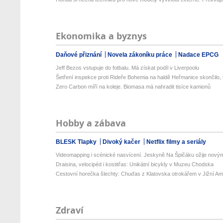
Ekonomika a byznys
Daňové přiznání
Novela zákoníku práce
Nadace EPCG
Jeff Bezos vstupuje do fotbalu. Má získat podíl v Liverpoolu
Šetření inspekce proti Rideře Bohemia na haldě Heřmanice skončilo, b
Zero Carbon míří na koleje. Biomasa má nahradit tisíce kamionů
Hobby a zábava
BLESK Tlapky
Divoký kačer
Netflix filmy a seriály
Videomapping i scénické nasvícení. Jeskyně Na Špičáku ožije novými
Draisina, velocipéd i kostitřas: Unikátní bicykly v Muzeu Chodska
Cestovní horečka šlechty: Chuďas z Klatovska otrokářem v Jižní Am
Zdraví