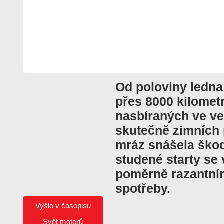
Od poloviny ledna
přes 8000 kilomet
nasbíraných ve ve
skutečně zimních 
mráz snášela škod
studené starty se
poměrně razantní
spotřeby.
Vyšlo v časopisu
Svět motorů