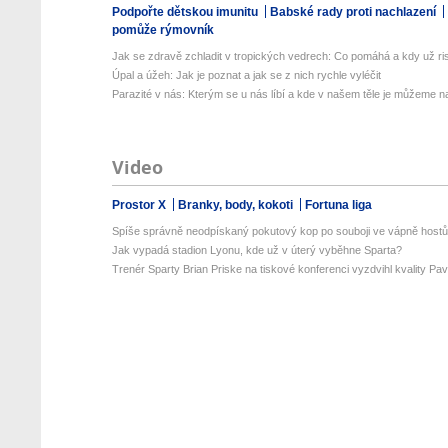
Podpořte dětskou imunitu
Babské rady proti nachlazení
pomůže rýmovník
Jak se zdravě zchladit v tropických vedrech: Co pomáhá a kdy už ris
Úpal a úžeh: Jak je poznat a jak se z nich rychle vyléčit
Parazité v nás: Kterým se u nás líbí a kde v našem těle je můžeme naj
Video
Prostor X
Branky, body, kokoti
Fortuna liga
Spíše správně neodpískaný pokutový kop po souboji ve vápně host
Jak vypadá stadion Lyonu, kde už v úterý vyběhne Sparta?
Trenér Sparty Brian Priske na tiskové konferenci vyzdvihl kvality Pavl