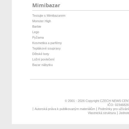
Mimibazar
Testujte s Mimibazarem
Monster High
Barbie
Lego
Pyžama
Kosmetika a parfémy
Teplákové soupravy
Dětské boty
Ložní povlečení
Bazar nábytku
© 2001 - 2026 Copyright
CZECH NEWS CENT
IČO: 02346826,
Autorská práva k publikovaným materiálům
Podmínky pro užívání 
Vlastnická struktura
Jednotn