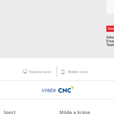
Red
Adre
Emai
Tele
Klasická verze
Mobilní verze
VÝBĚR
Sport
Móda a krása