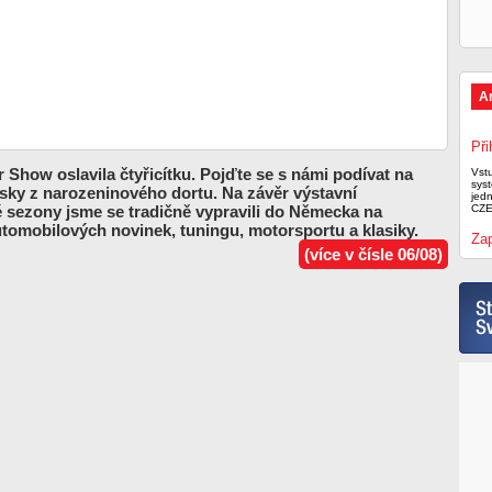
A
Při
 Show oslavila čtyřicítku. Pojďte se s námi podívat na
Vst
syst
usky z narozeninového dortu. Na závěr výstavní
jed
é sezony jsme se tradičně vypravili do Německa na
CZE
utomobilových novinek, tuningu, motorsportu a klasiky.
Zap
(více v čísle 06/08)