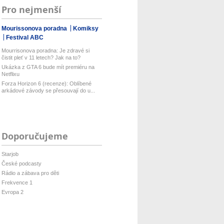
Pro nejmenší
Mourissonova poradna
Komiksy
Festival ABC
Mourrisonova poradna: Je zdravé si
čistit pleť v 11 letech? Jak na to?
Ukázka z GTA 6 bude mít premiéru na
Netflixu
Forza Horizon 6 (recenze): Oblíbené
arkádové závody se přesouvají do u...
Doporučujeme
Starjob
České podcasty
Rádio a zábava pro děti
Frekvence 1
Evropa 2