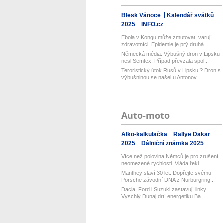
Blesk Vánoce
Kalendář svátků
2025
INFO.cz
Ebola v Kongu může zmutovat, varují
zdravotníci. Epidemie je prý druhá...
Německá média: Výbušný dron v Lipsku
nesl Semtex. Případ převzala spol...
Teroristický útok Rusů v Lipsku!? Dron s
výbušninou se našel u Antonov...
Auto-moto
Alko-kalkulačka
Rallye Dakar
2025
Dálniční známka 2025
Více než polovina Němců je pro zrušení
neomezené rychlosti. Vláda řekl...
Manthey slaví 30 let: Dopřejte svému
Porsche závodní DNA z Nürburgring...
Dacia, Ford i Suzuki zastavují linky.
Vyschlý Dunaj drtí energetiku Ba...