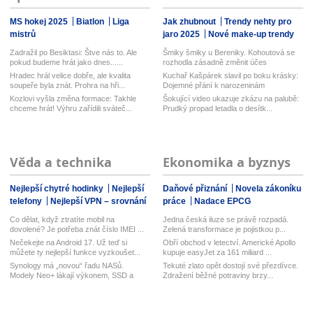
MS hokej 2025
Biatlon
Liga
Jak zhubnout
Trendy nehty pro
mistrů
jaro 2025
Nové make-up trendy
Zadražil po Besiktasi: Štve nás to. Ale
Šmiky šmiky u Bereniky. Kohoutová se
pokud budeme hrát jako dnes......
rozhodla zásadně změnit účes
Hradec hrál velice dobře, ale kvalita
Kuchař Kašpárek slavil po boku krásky:
soupeře byla znát. Prohra na hři...
Dojemné přání k narozeninám
Kozlovi vyšla změna formace: Takhle
Šokující video ukazuje zkázu na palubě:
chceme hrát! Výhru zařídili sváteč...
Prudký propad letadla o desítk...
Věda a technika
Ekonomika a byznys
Nejlepší chytré hodinky
Nejlepší
Daňové přiznání
Novela zákoníku
telefony
Nejlepší VPN – srovnání
práce
Nadace EPCG
Co dělat, když ztratíte mobil na
Jedna česká iluze se právě rozpadá.
dovolené? Je potřeba znát číslo IMEI ...
Zelená transformace je pojistkou p...
Nečekejte na Android 17. Už teď si
Obří obchod v letectví. Americké Apollo
můžete ty nejlepší funkce vyzkoušet...
kupuje easyJet za 161 miliard ...
Synology má „novou“ řadu NASů.
Tekuté zlato opět dostojí své přezdívce.
Modely Neo+ lákají výkonem, SSD a
Zdražení běžné potraviny brzy...
vyměn...