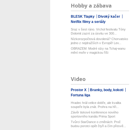
Hobby a zábava
BLESK Tlapky
Divoký kačer
Netflix filmy a seriály
Sraz v šest ráno. Vrchol festivalu Tóny
Dolomit zazní za úsvitu ve 300...
Nízkorozpočtová dovolená? Chorvatsko
jedno z nejdražších v Evropě! Lev...
OBRAZEM: Modré slzy na Tchaj-wanu
mění moře v magickou říši
Video
Prostor X
Branky, body, kokoti
Fortuna liga
Hradec hrál velice dobře, ale kvalita
soupeře byla znát. Prohra na hři...
Závěr tiskové konference nového
sportovního kanálu Prima Sport
Tvůrci StarDance o změnách: Proč
budou porotci opět čtyři a čím přesvě...