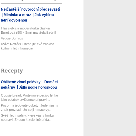
Nejčastější novoroční předsevzetí
Miminko a mráz
Jak vybírat
letní dovolenou
Hlasatelka a moderátorka Saskia
Burešová (80) - Smrt manžela ji zdrtil...
Veggie Burritos
KVÍZ: Rafťáci. Otestujte své znalosti
kultovní letní komedie
Recepty
Oblíbené zimní polévky
Domácí
pekárny
Jídlo podle horoskopu
Oopsie bread: Proteinové pečivo lehké
jako obláček zvládnete připravit...
Pozor na jedovaté cukety! Jeden jasný
znak prozradí, že se jim máte vy...
Svěží letní saláty, které vás v horku
neunaví: Zkuste k zelenině přida...