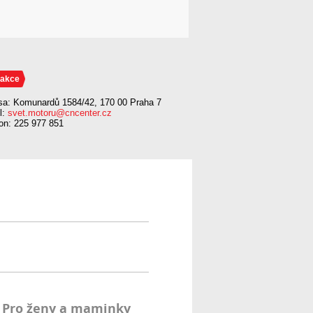
akce
sa: Komunardů 1584/42, 170 00 Praha 7
l:
svet.motoru@cncenter.cz
fon: 225 977 851
Pro ženy a maminky