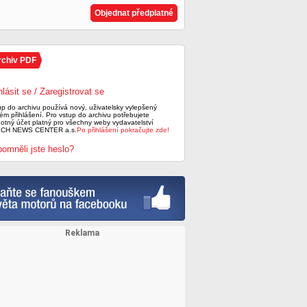
Objednat předplatné
rchiv PDF
hlásit se / Zaregistrovat se
up do archivu používá nový, uživatelsky vylepšený
ém přihlášení. Pro vstup do archivu potřebujete
notný účet platný pro všechny weby vydavatelství
CH NEWS CENTER a.s.
Po přihlášení pokračujte zde!
omněli jste heslo?