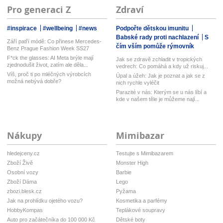
Pro generaci Z
Zdraví
#inspirace
#wellbeing
#news
Podpořte dětskou imunitu
Babské rady proti nachlazení
S
Září patří módě: Co přinese Mercedes-
čím vším pomůže rýmovník
Benz Prague Fashion Week SS27
F*ck the glasses: AI Meta brýle mají
Jak se zdravě zchladit v tropických
zjednodušit život, zatím ale děla...
vedrech: Co pomáhá a kdy už riskuj...
Víš, proč ti po mléčných výrobcích
Úpal a úžeh: Jak je poznat a jak se z
možná nebývá dobře?
nich rychle vyléčit
Parazité v nás: Kterým se u nás líbí a
kde v našem těle je můžeme nají...
Nákupy
Mimibazar
hledejceny.cz
Testujte s Mimibazarem
Zboží Živě
Monster High
Osobní vozy
Barbie
Zboží Dáma
Lego
zbozi.blesk.cz
Pyžama
Jak na prohlídku ojetého vozu?
Kosmetika a parfémy
HobbyKompas
Teplákové soupravy
Auto pro začátečníka do 100 000 Kč
Dětské boty