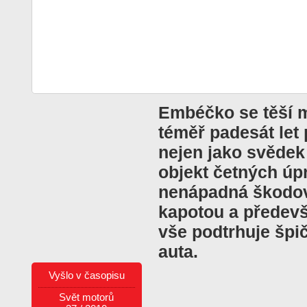
Embéčko se těší m
téměř padesát let
nejen jako svědek 
objekt četných úp
nenápadná škodo
kapotou a předevš
vše podtrhuje špi
auta.
Vyšlo v časopisu
Svět motorů