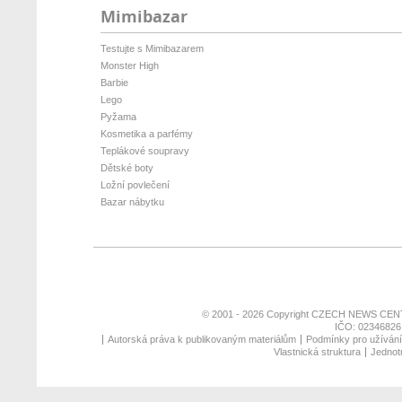
Mimibazar
Testujte s Mimibazarem
Monster High
Barbie
Lego
Pyžama
Kosmetika a parfémy
Teplákové soupravy
Dětské boty
Ložní povlečení
Bazar nábytku
© 2001 - 2026 Copyright
CZECH NEWS CENT
IČO: 02346826,
Autorská práva k publikovaným materiálům
Podmínky pro užívání 
Vlastnická struktura
Jednotn