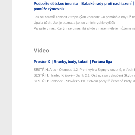
Podpořte dětskou imunitu
Babské rady proti nachlazení
pomůže rýmovník
Jak se zdravě zchladit v tropických vedrech: Co pomáhá a kdy už ris
Úpal a úžeh: Jak je poznat a jak se z nich rychle vyléčit
Parazité v nás: Kterým se u nás líbí a kde v našem těle je můžeme naj
Video
Prostor X
Branky, body, kokoti
Fortuna liga
SESTŘIH: Artis - Olomouc 1:2. První výhra Sigmy v sezoně, o třech 
SESTŘIH: Hradec Králové - Baník 2:1. Ostrava po vyloučení Skyby d
SESTŘIH: Jablonec - Slovácko 1:0. Celkem padly tři červené karty, da