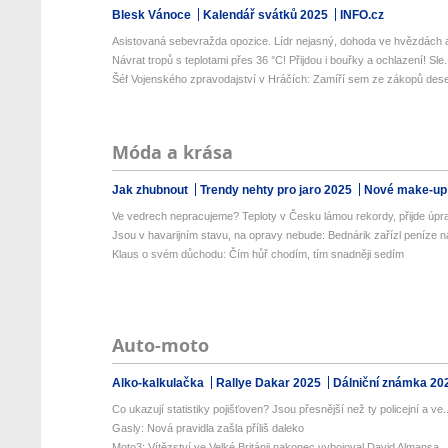
Blesk Vánoce
Kalendář svátků 2025
INFO.cz
Asistovaná sebevražda opozice. Lídr nejasný, dohoda ve hvězdách a 
Návrat tropů s teplotami přes 36 °C! Přijdou i bouřky a ochlazení! Sle.
Šéf Vojenského zpravodajství v Hráčích: Zamíří sem ze zákopů deseti
Móda a krása
Jak zhubnout
Trendy nehty pro jaro 2025
Nové make-up
Ve vedrech nepracujeme? Teploty v Česku lámou rekordy, přijde úpra
Jsou v havarijním stavu, na opravy nebude: Bednárik zařízl peníze na
Klaus o svém důchodu: Čím hůř chodím, tím snadněji sedím
Auto-moto
Alko-kalkulačka
Rallye Dakar 2025
Dálniční známka 20
Co ukazují statistiky pojišťoven? Jsou přesnější než ty policejní a ve..
Gasly: Nová pravidla zašla příliš daleko
Moto3: Vítězství ve Velké Británii nakonec vybojoval David Almansa