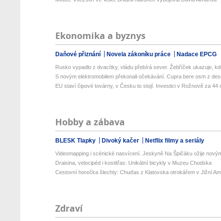
Ekonomika a byznys
Daňové přiznání
Novela zákoníku práce
Nadace EPCG
Rusko vypadlo z dvacítky, vládu přebírá sever. Žebříček ukazuje, kdo
S novým elektromobilem překonali očekávání. Cupra bere osm z deset
EU staví čipové továrny, v Česku to stojí. Investici v Rožnově za 44 
Hobby a zábava
BLESK Tlapky
Divoký kačer
Netflix filmy a seriály
Videomapping i scénické nasvícení. Jeskyně Na Špičáku ožije novými
Draisina, velocipéd i kostitřas: Unikátní bicykly v Muzeu Chodska
Cestovní horečka šlechty: Chuďas z Klatovska otrokářem v Jižní Am
Zdraví