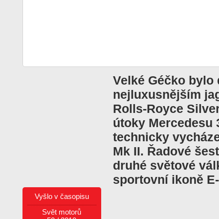
Velké Géčko bylo 
nejluxusnějším ja
Rolls-Royce Silve
útoky Mercedesu 3
technicky vycház
Mk II. Řadové šest
druhé světové vál
sportovní ikoně E
Vyšlo v časopisu
Svět motorů