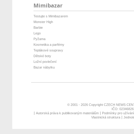
Mimibazar
Testujte s Mimibazarem
Monster High
Barbie
Lego
Pyžama
Kosmetika a parfémy
Teplákové soupravy
Dětské boty
Ložní povlečení
Bazar nábytku
© 2001 - 2026 Copyright
CZECH NEWS CENT
IČO: 02346826,
Autorská práva k publikovaným materiálům
Podmínky pro užívání 
Vlastnická struktura
Jednotn