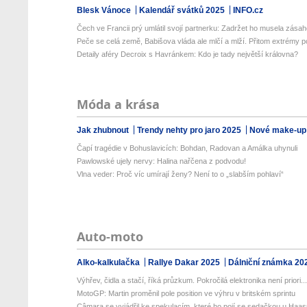
Blesk Vánoce
Kalendář svátků 2025
INFO.cz
Čech ve Francii prý umlátil svojí partnerku: Zadržet ho musela zásaho
Peče se celá země, Babišova vláda ale mlčí a mlží. Přitom extrémy p
Detaily aféry Decroix s Havránkem: Kdo je tady největší královna?
Móda a krása
Jak zhubnout
Trendy nehty pro jaro 2025
Nové make-up
Čapí tragédie v Bohuslavicích: Bohdan, Radovan a Amálka uhynuli
Pawlowské ujely nervy: Halina nařčena z podvodu!
Vlna veder: Proč víc umírají ženy? Není to o „slabším pohlaví“
Auto-moto
Alko-kalkulačka
Rallye Dakar 2025
Dálniční známka 20
Výhřev, čidla a stačí, říká průzkum. Pokročilá elektronika není priori..
MotoGP: Martin proměnil pole position ve výhru v britském sprintu
Câmara se vyjádřil ke spekulacím, které ho pojí se sedačkou u Haa