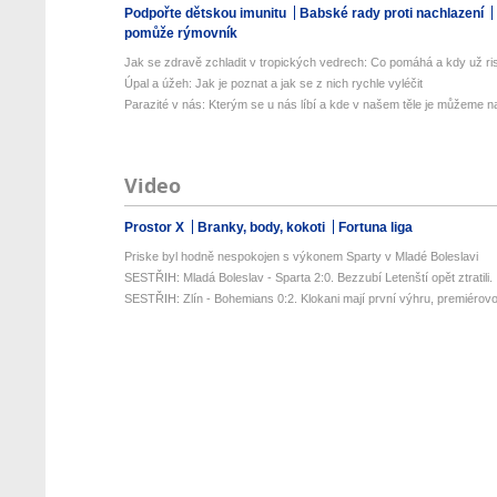
Podpořte dětskou imunitu
Babské rady proti nachlazení
pomůže rýmovník
Jak se zdravě zchladit v tropických vedrech: Co pomáhá a kdy už ris
Úpal a úžeh: Jak je poznat a jak se z nich rychle vyléčit
Parazité v nás: Kterým se u nás líbí a kde v našem těle je můžeme naj
Video
Prostor X
Branky, body, kokoti
Fortuna liga
Priske byl hodně nespokojen s výkonem Sparty v Mladé Boleslavi
SESTŘIH: Mladá Boleslav - Sparta 2:0. Bezzubí Letenští opět ztratili. .
SESTŘIH: Zlín - Bohemians 0:2. Klokani mají první výhru, premiérovou