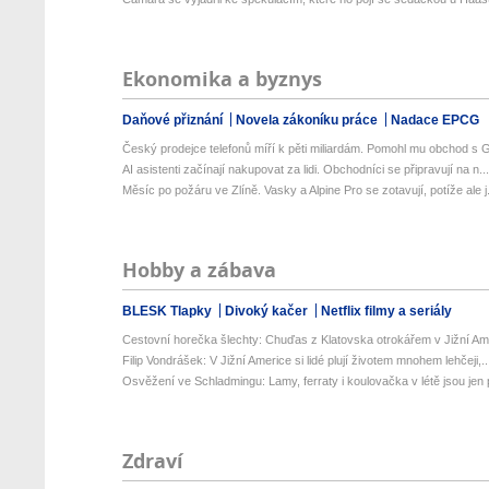
Ekonomika a byznys
Daňové přiznání
Novela zákoníku práce
Nadace EPCG
Český prodejce telefonů míří k pěti miliardám. Pomohl mu obchod s G
AI asistenti začínají nakupovat za lidi. Obchodníci se připravují na n..
Měsíc po požáru ve Zlíně. Vasky a Alpine Pro se zotavují, potíže ale j.
Hobby a zábava
BLESK Tlapky
Divoký kačer
Netflix filmy a seriály
Cestovní horečka šlechty: Chuďas z Klatovska otrokářem v Jižní Am
Filip Vondrášek: V Jižní Americe si lidé plují životem mnohem lehčeji,..
Osvěžení ve Schladmingu: Lamy, ferraty i koulovačka v létě jsou jen p
Zdraví