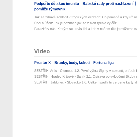
Podpořte dětskou imunitu
Babské rady proti nachlazení
pomůže rýmovník
Jak se zdravě zchladit v tropických vedrech: Co pomáhá a kdy už ris
Úpal a úžeh: Jak je poznat a jak se z nich rychle vyléčit
Parazité v nás: Kterým se u nás líbí a kde v našem těle je můžeme naj
Video
Prostor X
Branky, body, kokoti
Fortuna liga
SESTŘIH: Artis - Olomouc 1:2. První výhra Sigmy v sezoně, o třech 
SESTŘIH: Hradec Králové - Baník 2:1. Ostrava po vyloučení Skyby d
SESTŘIH: Jablonec - Slovácko 1:0. Celkem padly tři červené karty, da