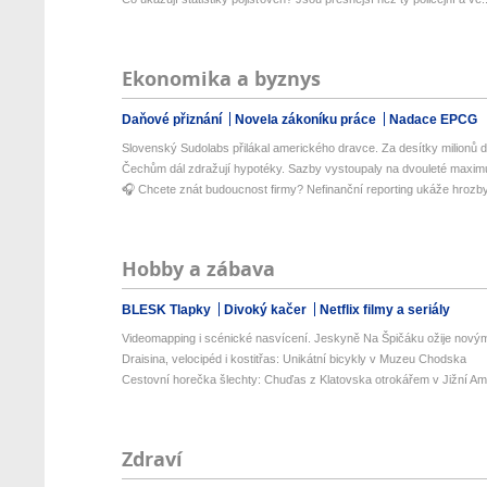
Ekonomika a byznys
Daňové přiznání
Novela zákoníku práce
Nadace EPCG
Slovenský Sudolabs přilákal amerického dravce. Za desítky milionů do
Čechům dál zdražují hypotéky. Sazby vystoupaly na dvouleté maxi
🎧 Chcete znát budoucnost firmy? Nefinanční reporting ukáže hrozby i
Hobby a zábava
BLESK Tlapky
Divoký kačer
Netflix filmy a seriály
Videomapping i scénické nasvícení. Jeskyně Na Špičáku ožije novými
Draisina, velocipéd i kostitřas: Unikátní bicykly v Muzeu Chodska
Cestovní horečka šlechty: Chuďas z Klatovska otrokářem v Jižní Am
Zdraví