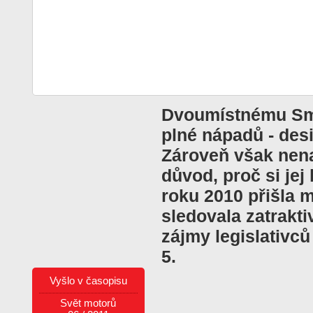
Dvoumístnému Sma
plné nápadů - des
Zároveň však nen
důvod, proč si jej
roku 2010 přišla 
sledovala zatrakt
zájmy legislativců
5.
Vyšlo v časopisu
Svět motorů