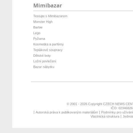
Mimibazar
Testujte s Mimibazarem
Monster High
Barbie
Lego
Pyžama
Kosmetika a parfémy
Teplákové soupravy
Dětské boty
Ložní povlečení
Bazar nábytku
© 2001 - 2026 Copyright
CZECH NEWS CENT
IČO: 02346826,
Autorská práva k publikovaným materiálům
Podmínky pro užívání 
Vlastnická struktura
Jednotn