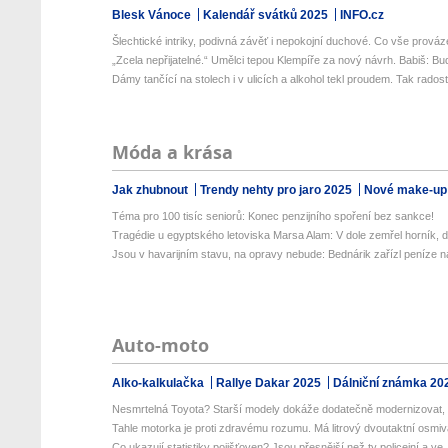
Blesk Vánoce
Kalendář svátků 2025
INFO.cz
Šlechtické intriky, podivná závěť i nepokojní duchové. Co vše prováze
„Zcela nepřijatelné.“ Umělci tepou Klempíře za nový návrh. Babiš: Bud
Dámy tančící na stolech i v ulicích a alkohol tekl proudem. Tak radost.
Móda a krása
Jak zhubnout
Trendy nehty pro jaro 2025
Nové make-up
Téma pro 100 tisíc seniorů: Konec penzijního spoření bez sankce!
Tragédie u egyptského letoviska Marsa Alam: V dole zemřel horník, da
Jsou v havarijním stavu, na opravy nebude: Bednárik zařízl peníze na
Auto-moto
Alko-kalkulačka
Rallye Dakar 2025
Dálniční známka 20
Nesmrtelná Toyota? Starší modely dokáže dodatečně modernizovat, 
Tahle motorka je proti zdravému rozumu. Má litrový dvoutaktní osmivá
Co ukazují statistiky pojišťoven? Jsou přesnější než ty policejní a ve..