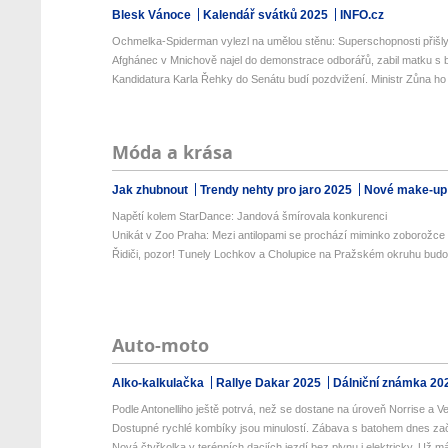
Blesk Vánoce
Kalendář svátků 2025
INFO.cz
Ochmelka-Spiderman vylezl na umělou stěnu: Superschopnosti přišly 
Afghánec v Mnichově najel do demonstrace odborářů, zabil matku s ba
Kandidatura Karla Řehky do Senátu budí pozdvižení. Ministr Zůna ho k
Móda a krása
Jak zhubnout
Trendy nehty pro jaro 2025
Nové make-up
Napětí kolem StarDance: Jandová šmírovala konkurenci
Unikát v Zoo Praha: Mezi antilopami se prochází miminko zoborožce 
Řidiči, pozor! Tunely Lochkov a Cholupice na Pražském okruhu budou
Auto-moto
Alko-kalkulačka
Rallye Dakar 2025
Dálniční známka 20
Podle Antonelliho ještě potrvá, než se dostane na úroveň Norrise a Ver
Dostupné rychlé kombíky jsou minulostí. Zábava s batohem dnes zač
Nová čtyřkolka v terénních daciích jezdí bez plynu i elektricky. Už má