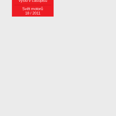
Vyšlo v časopisu
Svět motorů
18 / 2011
Objednat číslo
Další články z čísla