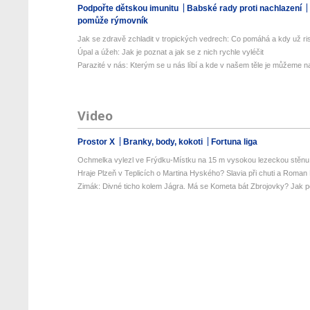
Podpořte dětskou imunitu
Babské rady proti nachlazení
pomůže rýmovník
Jak se zdravě zchladit v tropických vedrech: Co pomáhá a kdy už ris
Úpal a úžeh: Jak je poznat a jak se z nich rychle vyléčit
Parazité v nás: Kterým se u nás líbí a kde v našem těle je můžeme naj
Video
Prostor X
Branky, body, kokoti
Fortuna liga
Ochmelka vylezl ve Frýdku-Místku na 15 m vysokou lezeckou stěnu. 
Hraje Plzeň v Teplicích o Martina Hyského? Slavia při chuti a Roman 
Zimák: Divné ticho kolem Jágra. Má se Kometa bát Zbrojovky? Jak po