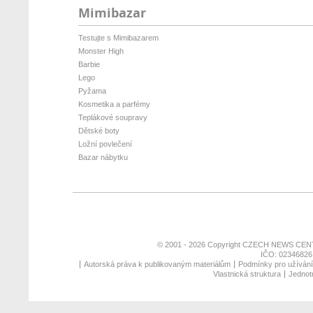
Mimibazar
Testujte s Mimibazarem
Monster High
Barbie
Lego
Pyžama
Kosmetika a parfémy
Teplákové soupravy
Dětské boty
Ložní povlečení
Bazar nábytku
© 2001 - 2026 Copyright
CZECH NEWS CENT
IČO: 02346826,
Autorská práva k publikovaným materiálům
Podmínky pro užívání 
Vlastnická struktura
Jednotn