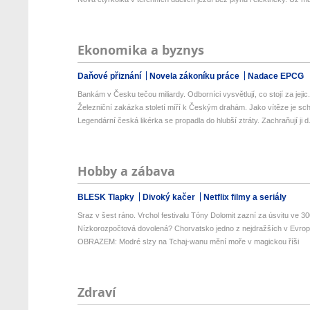
Ekonomika a byznys
Daňové přiznání
Novela zákoníku práce
Nadace EPCG
Bankám v Česku tečou miliardy. Odborníci vysvětlují, co stojí za jejic.
Železniční zakázka století míří k Českým drahám. Jako vítěze je schv
Legendární česká likérka se propadla do hlubší ztráty. Zachraňují ji d.
Hobby a zábava
BLESK Tlapky
Divoký kačer
Netflix filmy a seriály
Sraz v šest ráno. Vrchol festivalu Tóny Dolomit zazní za úsvitu ve 300
Nízkorozpočtová dovolená? Chorvatsko jedno z nejdražších v Evropě
OBRAZEM: Modré slzy na Tchaj-wanu mění moře v magickou říši
Zdraví