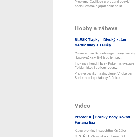
Problémy Cadillacu s brzdami souvisí
podle Bottase s jejich chlazením
Hobby a zábava
BLESK Tlapky
Divoký kačer
Netflix filmy a seriály
Osvěžení ve Schladmingu: Lamy, ferraty
i koulovačka v létě jsou jen pá...
Tipy na víkend: Harry Potter na výstavě!
Folklor, bitvy i setkání vodn...
Přibývá paniky na dovolené: Vnuka paní
Soni v hotelu poštípaly štěnice...
Video
Prostor X
Branky, body, kokoti
Fortuna liga
Klaus promluvil na pohřbu Knížáka
SESTŘIH: Zbrojovka - Liberec 0:1.