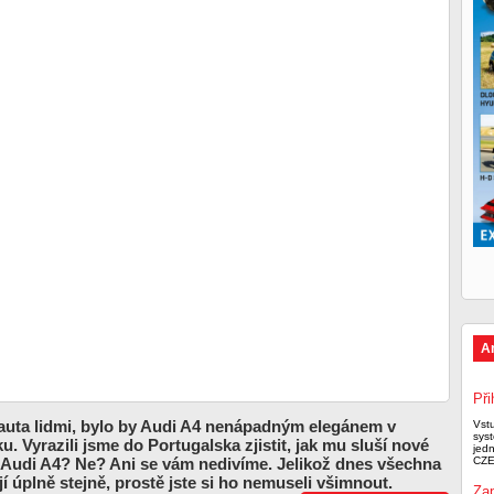
A
Při
auta lidmi, bylo by Audi A4 nenápadným elegánem v
Vst
syst
. Vyrazili jsme do Portugalska zjistit, jak mu sluší nové
jed
e Audi A4? Ne? Ani se vám nedivíme. Jelikož dnes všechna
CZE
í úplně stejně, prostě jste si ho nemuseli všimnout.
Zap