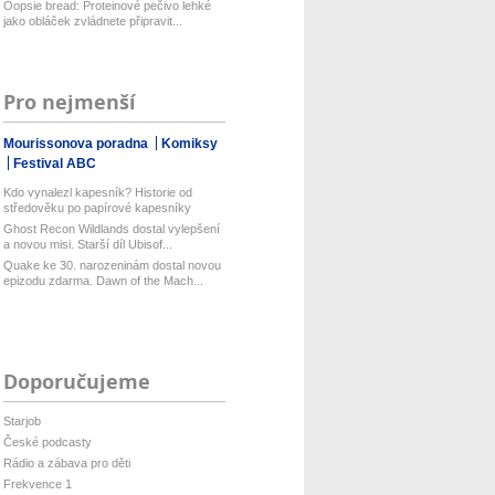
Oopsie bread: Proteinové pečivo lehké
jako obláček zvládnete připravit...
Pro nejmenší
Mourissonova poradna
Komiksy
Festival ABC
Kdo vynalezl kapesník? Historie od
středověku po papírové kapesníky
Ghost Recon Wildlands dostal vylepšení
a novou misi. Starší díl Ubisof...
Quake ke 30. narozeninám dostal novou
epizodu zdarma. Dawn of the Mach...
Doporučujeme
Starjob
České podcasty
Rádio a zábava pro děti
Frekvence 1