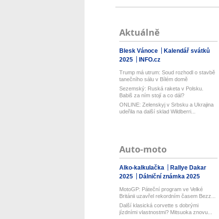
Aktuálně
Blesk Vánoce
Kalendář svátků
2025
INFO.cz
Trump má utrum: Soud rozhodl o stavbě
tanečního sálu v Bílém domě
Sezemský: Ruská raketa v Polsku.
Babiš za ním stojí a co dál?
ONLINE: Zelenskyj v Srbsku a Ukrajina
udeřila na další sklad Wildberri...
Auto-moto
Alko-kalkulačka
Rallye Dakar
2025
Dálniční známka 2025
MotoGP: Páteční program ve Velké
Británii uzavřel rekordním časem Bezz...
Další klasická corvette s dobrými
jízdními vlastnostmi? Mitsuoka znovu...