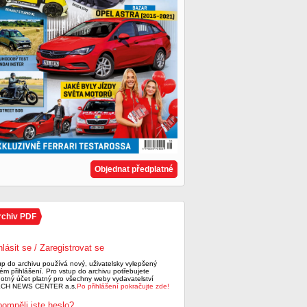
Objednat předplatné
rchiv PDF
hlásit se / Zaregistrovat se
up do archivu používá nový, uživatelsky vylepšený
ém přihlášení. Pro vstup do archivu potřebujete
notný účet platný pro všechny weby vydavatelství
CH NEWS CENTER a.s.
Po přihlášení pokračujte zde!
omněli jste heslo?