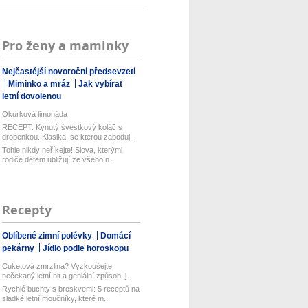
Pro ženy a maminky
Nejčastější novoroční předsevzetí
Miminko a mráz
Jak vybírat
letní dovolenou
Okurková limonáda
RECEPT: Kynutý švestkový koláč s
drobenkou. Klasika, se kterou zaboduj...
Tohle nikdy neříkejte! Slova, kterými
rodiče dětem ubližují ze všeho n...
Recepty
Oblíbené zimní polévky
Domácí
pekárny
Jídlo podle horoskopu
Cuketová zmrzlina? Vyzkoušejte
nečekaný letní hit a geniální způsob, j...
Rychlé buchty s broskvemi: 5 receptů na
sladké letní moučníky, které m...