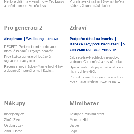
Netflix a další na víkend: nový Ted Lasso
V bratislavské rafinerii Slovnaft hořela
a akční Lioness. Ale předevš...
nádrž, výbuch otřásl okolím
Pro generaci Z
Zdraví
#inspirace
#wellbeing
#news
Podpořte dětskou imunitu
Babské rady proti nachlazení
S
RECEPT: Perfektní letní kombinace,
čím vším pomůže rýmovník
které tě zchladí, i kdybys nechtěl*...
Proč každá generace hledá svůj
Jak se zdravě zchladit v tropických
signature beauty look
vedrech: Co pomáhá a kdy už riskuj...
Recenze: nový Spider-Man je hodně jiný
Úpal a úžeh: Jak je poznat a jak se z
a dospělejší, pomáhá mu i Sadie...
nich rychle vyléčit
Parazité v nás: Kterým se u nás líbí a
kde v našem těle je můžeme nají...
Nákupy
Mimibazar
hledejceny.cz
Testujte s Mimibazarem
Zboží Živě
Monster High
Osobní vozy
Barbie
Zboží Dáma
Lego