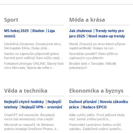
Sport
Móda a krása
MS hokej 2025
Biatlon
Liga
Jak zhubnout
Trendy nehty pro
mistrů
jaro 2025
Nové make-up trendy
Ubráněná Zbrojovka. Dostali jsme lekci,
Marek Ztracený po dvou letech příprav
řekl kapitán Klíma. Dulay přek...
naplnil amfiteátr: Kolaps na Let...
Samko se zájemcům připomněl gólem:
Nesnášíte pondělí? Vědci přišli se
Karviné jsem vděčný! Kam může odejí...
zajímavým vysvětlením
Fotbalové přestupy ONLINE: Slavný klub
Brutální útok v Tanvaldu: Několik
chce Mercada, Sparta ale měla n...
pobodaných
Věda a technika
Ekonomika a byznys
Nejlepší chytré hodinky
Nejlepší
Daňové přiznání
Novela zákoníku
telefony
Nejlepší VPN – srovnání
práce
Nadace EPCG
ChatGPT teď neunavíte. Bezplatná
Itálie vyklízí pláže. První plážové kluby
verze má neomezený chat a lepší
mizí, turisté změnu pocítí b...
model...
Microsoft se nepoučil. Ve Windows
Potenciální zachránce Soleku zrušil
potichu instaluje OneDrive Photos, k...
nabídku. Zadlužené solární společn...