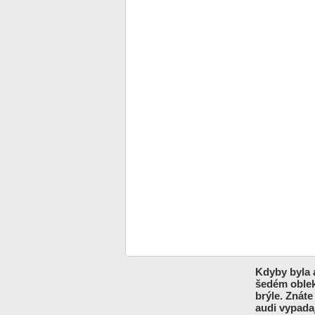
Kdyby byla 
šedém obleku
brýle. Znát
audi vypadaj