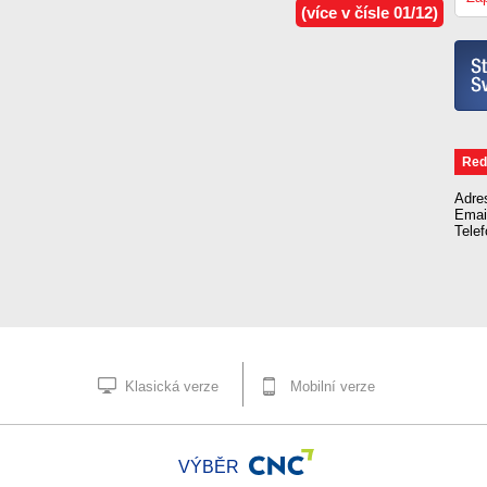
(více v čísle 01/12)
Red
Adre
Emai
Tele
Klasická verze
Mobilní verze
VÝBĚR