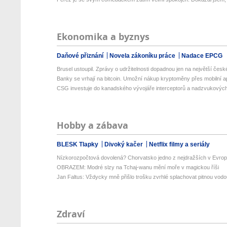
Ekonomika a byznys
Daňové přiznání
Novela zákoníku práce
Nadace EPCG
Brusel ustoupil. Zprávy o udržitelnosti dopadnou jen na největší české
Banky se vrhají na bitcoin. Umožní nákup kryptoměny přes mobilní apl
CSG investuje do kanadského vývojáře interceptorů a nadzvukových 
Hobby a zábava
BLESK Tlapky
Divoký kačer
Netflix filmy a seriály
Nízkorozpočtová dovolená? Chorvatsko jedno z nejdražších v Evropě
OBRAZEM: Modré slzy na Tchaj-wanu mění moře v magickou říši
Jan Faltus: Vždycky mně přišlo trošku zvrhlé splachovat pitnou vod
Zdraví