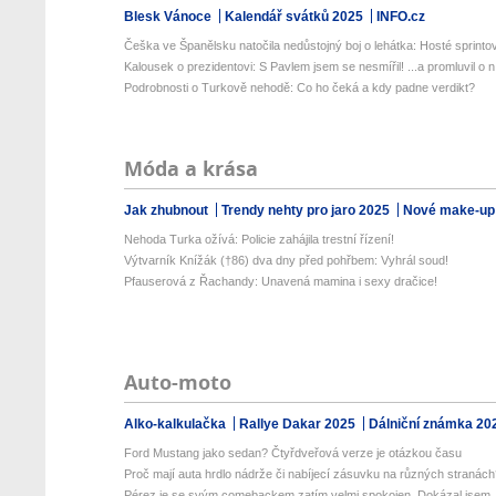
Blesk Vánoce
Kalendář svátků 2025
INFO.cz
Češka ve Španělsku natočila nedůstojný boj o lehátka: Hosté sprintova
Kalousek o prezidentovi: S Pavlem jsem se nesmířil! ...a promluvil o n.
Podrobnosti o Turkově nehodě: Co ho čeká a kdy padne verdikt?
Móda a krása
Jak zhubnout
Trendy nehty pro jaro 2025
Nové make-up
Nehoda Turka ožívá: Policie zahájila trestní řízení!
Výtvarník Knížák (†86) dva dny před pohřbem: Vyhrál soud!
Pfauserová z Řachandy: Unavená mamina i sexy dračice!
Auto-moto
Alko-kalkulačka
Rallye Dakar 2025
Dálniční známka 20
Ford Mustang jako sedan? Čtyřdveřová verze je otázkou času
Proč mají auta hrdlo nádrže či nabíjecí zásuvku na různých stranác
Pérez je se svým comebackem zatím velmi spokojen. Dokázal jsem, ž