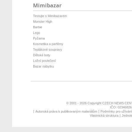
Mimibazar
Testujte s Mimibazarem
Monster High
Barbie
Lego
Pyžama
Kosmetika a parfémy
Teplákové soupravy
Dětské boty
Ložní povlečení
Bazar nábytku
© 2001 - 2026 Copyright
CZECH NEWS CENT
IČO: 02346826,
Autorská práva k publikovaným materiálům
Podmínky pro užívání 
Vlastnická struktura
Jednotn