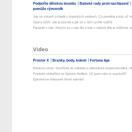
Podpořte dětskou imunitu
Babské rady proti nachlazení
pomůže rýmovník
Jak se zdravě zchladit v tropických vedrech: Co pomáhá a kdy už ris
Úpal a úžeh: Jak je poznat a jak se z nich rychle vyléčit
Parazité v nás: Kterým se u nás líbí a kde v našem těle je můžeme naj
Video
Prostor X
Branky, body, kokoti
Fortuna liga
Deniova cesta: Sochůrek do základu a slávistická stoperská klika. Uk
Poslední sklenička se Samem Neillem: Už jsem vám to vyprávěl?
Epicentrum Kalousek Nové nahrání