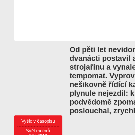
Od pěti let nevido
dvanácti postavil 
strojařinu a vynal
tempomat. Vyprov
nešikovně řídící 
plynule nejezdil: 
podvědomě zpomal
poslouchal, zrychl
Vyšlo v časopisu
Svět motorů