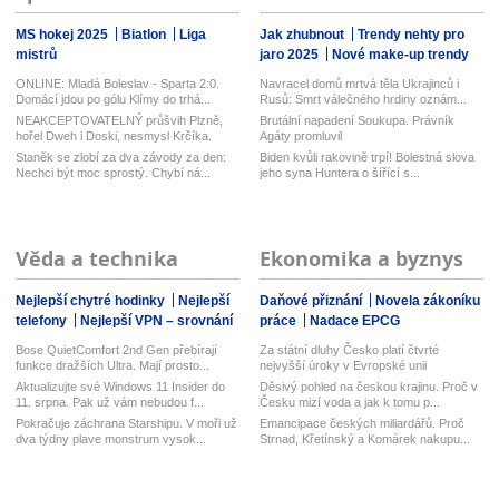
MS hokej 2025
Biatlon
Liga
Jak zhubnout
Trendy nehty pro
mistrů
jaro 2025
Nové make-up trendy
ONLINE: Mladá Boleslav - Sparta 2:0.
Navracel domů mrtvá těla Ukrajinců i
Domácí jdou po gólu Klímy do trhá...
Rusů: Smrt válečného hrdiny oznám...
NEAKCEPTOVATELNÝ průšvih Plzně,
Brutální napadení Soukupa. Právník
hořel Dweh i Doski, nesmysl Krčíka.
Agáty promluvil
Us...
Staněk se zlobí za dva závody za den:
Biden kvůli rakovině trpí! Bolestná slova
Nechci být moc sprostý. Chybí ná...
jeho syna Huntera o šířící s...
Věda a technika
Ekonomika a byznys
Nejlepší chytré hodinky
Nejlepší
Daňové přiznání
Novela zákoníku
telefony
Nejlepší VPN – srovnání
práce
Nadace EPCG
Bose QuietComfort 2nd Gen přebírají
Za státní dluhy Česko platí čtvrté
funkce dražších Ultra. Mají prosto...
nejvyšší úroky v Evropské unii
Aktualizujte své Windows 11 Insider do
Děsivý pohled na českou krajinu. Proč v
11. srpna. Pak už vám nebudou f...
Česku mizí voda a jak k tomu p...
Pokračuje záchrana Starshipu. V moři už
Emancipace českých miliardářů. Proč
dva týdny plave monstrum vysok...
Strnad, Křetínský a Komárek nakupu...