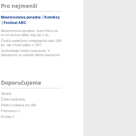
Pro nejmenší
Mourissonova poradna
Komiksy
Festival ABC
Mourrisonova poradna: Jsem líná a nic
se mi nechce dělat: Kdy jde o ún...
Česká společnost ornitologická slaví 100
let: Jak chrání ptáky v ČR?
Vyzkoušejte český kyberpunk. V
Netspectre se stanete elitním hackerem
...
Doporučujeme
Starjob
České podcasty
Rádio a zábava pro děti
Frekvence 1
Evropa 2