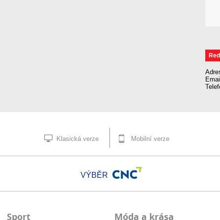
Red
Adre
Emai
Tele
Klasická verze
Mobilní verze
VÝBĚR
Sport
Móda a krása