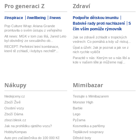
Pro generaci Z
Zdraví
#inspirace
#wellbeing
#news
Podpořte dětskou imunitu
Babské rady proti nachlazení
S
Pop Culture Wrap: Ariana Grande
čím vším pomůže rýmovník
promluvila o svém ústupu z veřejného
ž...
Alt news: MGK v tom zas lítá, Jared Leto
Jak se zdravě zchladit v tropických
byl obviněný ze sexuálního ob...
vedrech: Co pomáhá a kdy už riskuj...
RECEPT: Perfektní letní kombinace,
Úpal a úžeh: Jak je poznat a jak se z
které tě zchladí, i kdybys nechtěl*...
nich rychle vyléčit
Parazité v nás: Kterým se u nás líbí a
kde v našem těle je můžeme nají...
Nákupy
Mimibazar
hledejceny.cz
Testujte s Mimibazarem
Zboží Živě
Monster High
Osobní vozy
Barbie
Zboží Dáma
Lego
zbozi.blesk.cz
Pyžama
Jak na prohlídku ojetého vozu?
Kosmetika a parfémy
HobbyKompas
Teplákové soupravy
Auto pro začátečníka do 100 000 Kč
Dětské boty