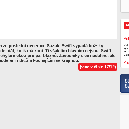
A
Při
erze poslední generace Suzuki Swift vypadá božsky.
Vst
syst
e ptát, kolik má koní. Ti však tím hlavním nejsou. Swift
jed
úchylárničkou pro pár bláznů. Závodníky sice nadchne, ale
CZE
ude ani řidičům kochajícím se krajinou.
Zap
(více v čísle 17/12)