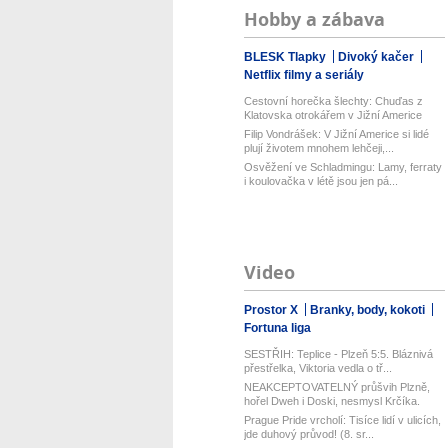
Hobby a zábava
BLESK Tlapky
Divoký kačer
Netflix filmy a seriály
Cestovní horečka šlechty: Chuďas z
Klatovska otrokářem v Jižní Americe
Filip Vondrášek: V Jižní Americe si lidé
plují životem mnohem lehčeji,...
Osvěžení ve Schladmingu: Lamy, ferraty
i koulovačka v létě jsou jen pá...
Video
Prostor X
Branky, body, kokoti
Fortuna liga
SESTŘIH: Teplice - Plzeň 5:5. Bláznivá
přestřelka, Viktoria vedla o tř...
NEAKCEPTOVATELNÝ průšvih Plzně,
hořel Dweh i Doski, nesmysl Krčíka.
Us...
Prague Pride vrcholí: Tisíce lidí v ulicích,
jde duhový průvod! (8. sr...