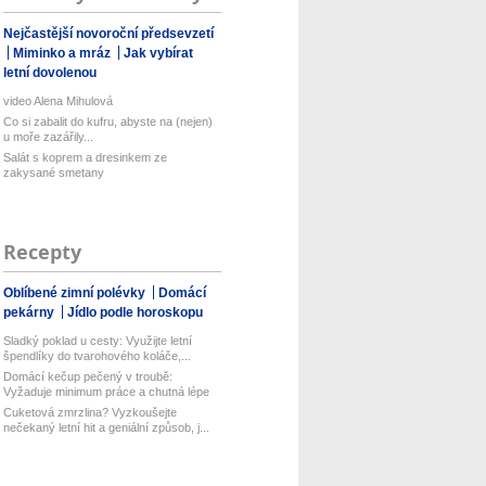
Nejčastější novoroční předsevzetí
Miminko a mráz
Jak vybírat
letní dovolenou
video Alena Mihulová
Co si zabalit do kufru, abyste na (nejen)
u moře zazářily...
Salát s koprem a dresinkem ze
zakysané smetany
Recepty
Oblíbené zimní polévky
Domácí
pekárny
Jídlo podle horoskopu
Sladký poklad u cesty: Využijte letní
špendlíky do tvarohového koláče,...
Domácí kečup pečený v troubě:
Vyžaduje minimum práce a chutná lépe
než...
Cuketová zmrzlina? Vyzkoušejte
nečekaný letní hit a geniální způsob, j...