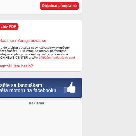
Objednat předplatné
rchiv PDF
hlásit se / Zaregistrovat se
up do archivu používá nový, uživatelsky vylepšený
ém přihlášení. Pro vstup do archivu potřebujete
notný účet platný pro všechny weby vydavatelství
CH NEWS CENTER a.s.
Po přihlášení pokračujte zde!
omněli jste heslo?