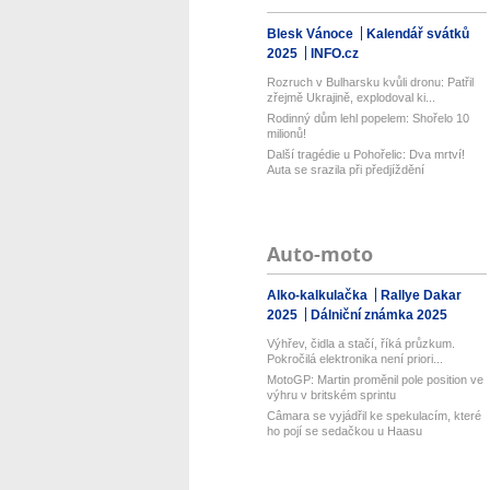
Blesk Vánoce
Kalendář svátků
2025
INFO.cz
Rozruch v Bulharsku kvůli dronu: Patřil
zřejmě Ukrajině, explodoval ki...
Rodinný dům lehl popelem: Shořelo 10
milionů!
Další tragédie u Pohořelic: Dva mrtví!
Auta se srazila při předjíždění
Auto-moto
Alko-kalkulačka
Rallye Dakar
2025
Dálniční známka 2025
Výhřev, čidla a stačí, říká průzkum.
Pokročilá elektronika není priori...
MotoGP: Martin proměnil pole position ve
výhru v britském sprintu
Câmara se vyjádřil ke spekulacím, které
ho pojí se sedačkou u Haasu