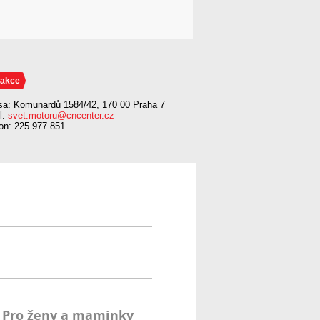
akce
sa: Komunardů 1584/42, 170 00 Praha 7
l:
svet.motoru@cncenter.cz
fon: 225 977 851
Pro ženy a maminky