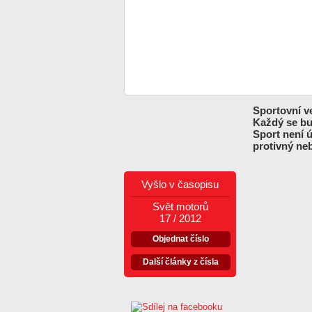
Sportovní v
Každý se bud
Sport není 
protivný neb
Vyšlo v časopisu
Svět motorů
17 / 2012
Objednat číslo
Další články z čísla