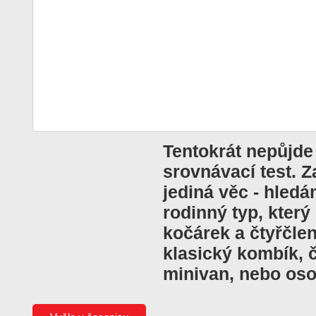
Tentokrát nepůjde
srovnávací test. 
jediná věc - hled
rodinný typ, který
kočárek a čtyřčle
klasický kombík, č
minivan, nebo os