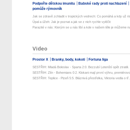
Podpořte dětskou imunitu
Babské rady proti nachlazení
pomůže rýmovník
Jak se zdravě zchladit v tropických vedrech: Co pomáhá a kdy už ris
Úpal a úžeh: Jak je poznat a jak se z nich rychle vyléčit
Parazité v nás: Kterým se u nás líbí a kde v našem těle je můžeme naj
Video
Prostor X
Branky, body, kokoti
Fortuna liga
SESTŘIH: Mladá Boleslav - Sparta 2:0. Bezzubí Letenští opět ztratili. .
SESTŘIH: Zlín - Bohemians 0:2. Klokani mají první výhru, premiérovou
SESTŘIH: Teplice - Plzeň 5:5. Bláznivá přestřelka, Viktoria vedla o tř..