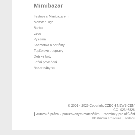
Mimibazar
Testujte s Mimibazarem
Monster High
Barbie
Lego
Pyžama
Kosmetika a parfémy
Teplákové soupravy
Dětské boty
Ložní povlečení
Bazar nábytku
© 2001 - 2026 Copyright
CZECH NEWS CENT
IČO: 02346826,
Autorská práva k publikovaným materiálům
Podmínky pro užívání 
Vlastnická struktura
Jednotn