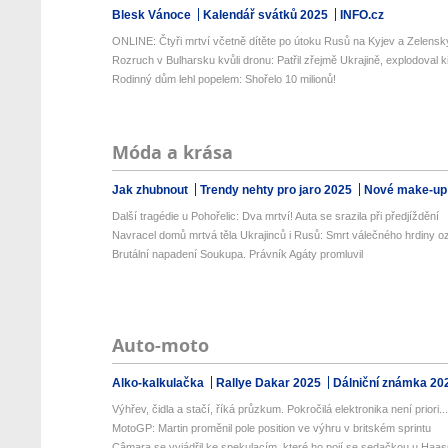
Blesk Vánoce
Kalendář svátků 2025
INFO.cz
ONLINE: Čtyři mrtví včetně dítěte po útoku Rusů na Kyjev a Zelenskyj
Rozruch v Bulharsku kvůli dronu: Patřil zřejmě Ukrajině, explodoval ki
Rodinný dům lehl popelem: Shořelo 10 milionů!
Móda a krása
Jak zhubnout
Trendy nehty pro jaro 2025
Nové make-up
Další tragédie u Pohořelic: Dva mrtví! Auta se srazila při předjíždění
Navracel domů mrtvá těla Ukrajinců i Rusů: Smrt válečného hrdiny o
Brutální napadení Soukupa. Právník Agáty promluvil
Auto-moto
Alko-kalkulačka
Rallye Dakar 2025
Dálniční známka 20
Výhřev, čidla a stačí, říká průzkum. Pokročilá elektronika není priori..
MotoGP: Martin proměnil pole position ve výhru v britském sprintu
Câmara se vyjádřil ke spekulacím, které ho pojí se sedačkou u Haa