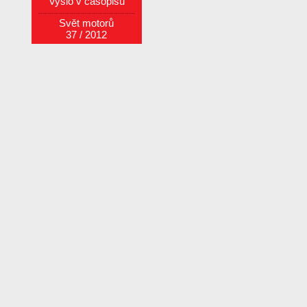
Vyšlo v časopisu
Svět motorů
37 / 2012
Objednat číslo
Další články z čísla