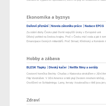
Ekonomika a byznys
Daňové přiznání
Novela zákoníku práce
Nadace EPCG
Za státní dluhy Česko platí čtvrté nejvyšší úroky v Evropské unii
Děsivý pohled na českou krajinu. Proč v Česku mizí voda a jak k tom
Emancipace českých miliardářů. Proč Strnad, Křetínský a Komárek n
Hobby a zábava
BLESK Tlapky
Divoký kačer
Netflix filmy a seriály
Cestovní horečka šlechty: Chuďas z Klatovska otrokářem v Jižní Am
Filip Vondrášek: V Jižní Americe si lidé plují životem mnohem lehčeji,..
Osvěžení ve Schladmingu: Lamy, ferraty i koulovačka v létě jsou jen p
Zdraví