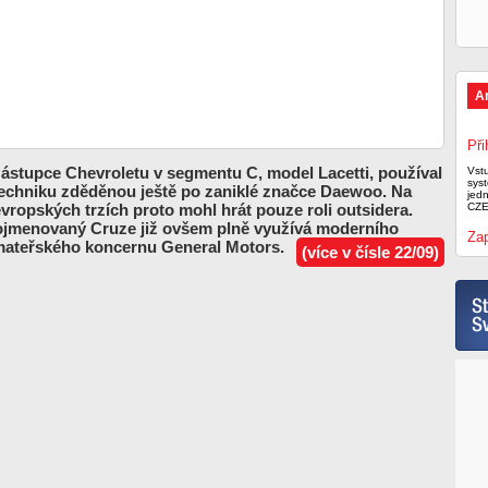
A
Při
ástupce Chevroletu v segmentu C, model Lacetti, používal
Vst
syst
techniku zděděnou ještě po zaniklé značce Daewoo. Na
jed
vropských trzích proto mohl hrát pouze roli outsidera.
CZE
jmenovaný Cruze již ovšem plně využívá moderního
Zap
ateřského koncernu General Motors.
(více v čísle 22/09)