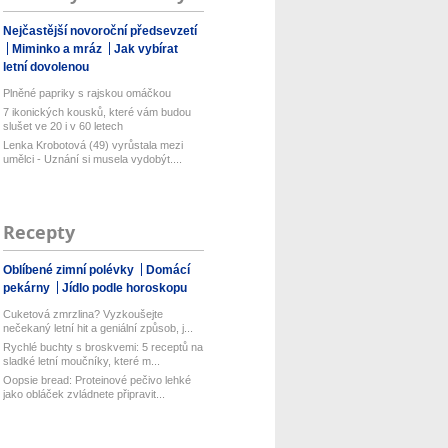
Nejčastější novoroční předsevzetí
Miminko a mráz
Jak vybírat
letní dovolenou
Plněné papriky s rajskou omáčkou
7 ikonických kousků, které vám budou
slušet ve 20 i v 60 letech
Lenka Krobotová (49) vyrůstala mezi
umělci - Uznání si musela vydobýt....
Recepty
Oblíbené zimní polévky
Domácí
pekárny
Jídlo podle horoskopu
Cuketová zmrzlina? Vyzkoušejte
nečekaný letní hit a geniální způsob, j...
Rychlé buchty s broskvemi: 5 receptů na
sladké letní moučníky, které m...
Oopsie bread: Proteinové pečivo lehké
jako obláček zvládnete připravit...