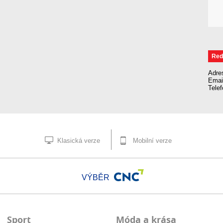
Red
Adre
Emai
Tele
Klasická verze
Mobilní verze
VÝBĚR
Sport
Móda a krása