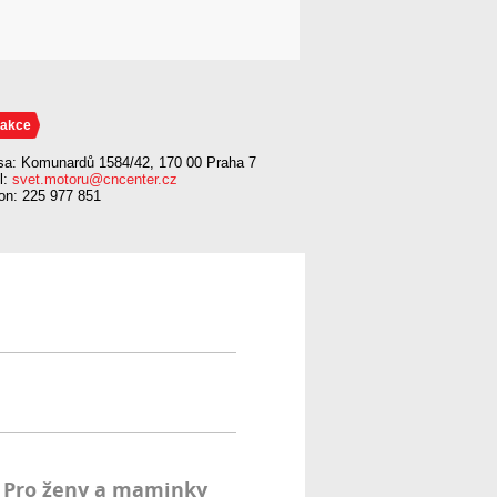
akce
sa: Komunardů 1584/42, 170 00 Praha 7
l:
svet.motoru@cncenter.cz
fon: 225 977 851
Pro ženy a maminky