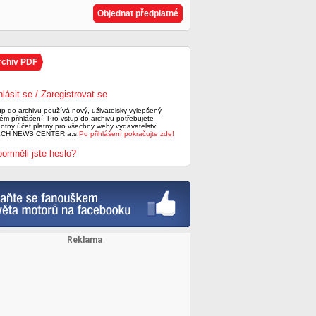
Objednat předplatné
rchiv PDF
hlásit se / Zaregistrovat se
up do archivu používá nový, uživatelsky vylepšený
ém přihlášení. Pro vstup do archivu potřebujete
notný účet platný pro všechny weby vydavatelství
CH NEWS CENTER a.s.
Po přihlášení pokračujte zde!
omněli jste heslo?