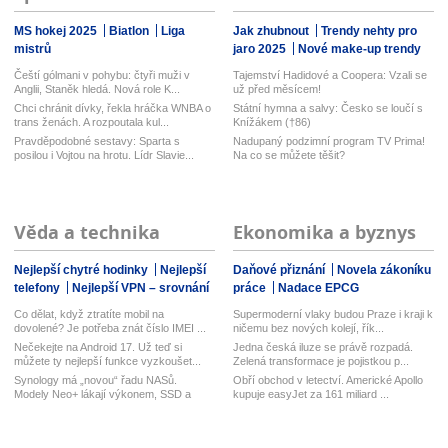
MS hokej 2025
Biatlon
Liga
Jak zhubnout
Trendy nehty pro
mistrů
jaro 2025
Nové make-up trendy
Čeští gólmani v pohybu: čtyři muži v
Tajemství Hadidové a Coopera: Vzali se
Anglii, Staněk hledá. Nová role K...
už před měsícem!
Chci chránit dívky, řekla hráčka WNBA o
Státní hymna a salvy: Česko se loučí s
trans ženách. A rozpoutala kul...
Knížákem (†86)
Pravděpodobné sestavy: Sparta s
Nadupaný podzimní program TV Prima!
posilou i Vojtou na hrotu. Lídr Slavie...
Na co se můžete těšit?
Věda a technika
Ekonomika a byznys
Nejlepší chytré hodinky
Nejlepší
Daňové přiznání
Novela zákoníku
telefony
Nejlepší VPN – srovnání
práce
Nadace EPCG
Co dělat, když ztratíte mobil na
Supermoderní vlaky budou Praze i kraji k
dovolené? Je potřeba znát číslo IMEI ...
ničemu bez nových kolejí, řík...
Nečekejte na Android 17. Už teď si
Jedna česká iluze se právě rozpadá.
můžete ty nejlepší funkce vyzkoušet...
Zelená transformace je pojistkou p...
Synology má „novou“ řadu NASů.
Obří obchod v letectví. Americké Apollo
Modely Neo+ lákají výkonem, SSD a
kupuje easyJet za 161 miliard ...
vyměn...