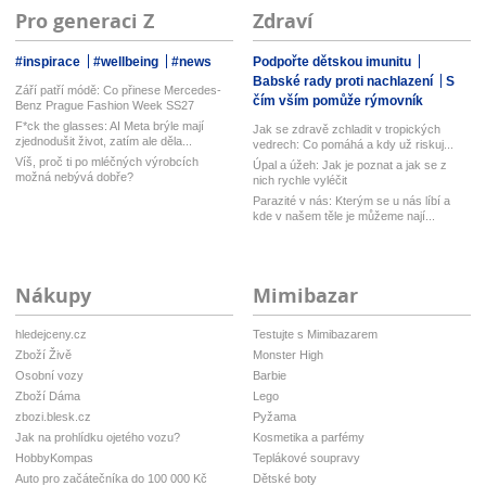
Pro generaci Z
Zdraví
#inspirace
#wellbeing
#news
Podpořte dětskou imunitu
Babské rady proti nachlazení
S
Září patří módě: Co přinese Mercedes-
čím vším pomůže rýmovník
Benz Prague Fashion Week SS27
F*ck the glasses: AI Meta brýle mají
Jak se zdravě zchladit v tropických
zjednodušit život, zatím ale děla...
vedrech: Co pomáhá a kdy už riskuj...
Víš, proč ti po mléčných výrobcích
Úpal a úžeh: Jak je poznat a jak se z
možná nebývá dobře?
nich rychle vyléčit
Parazité v nás: Kterým se u nás líbí a
kde v našem těle je můžeme nají...
Nákupy
Mimibazar
hledejceny.cz
Testujte s Mimibazarem
Zboží Živě
Monster High
Osobní vozy
Barbie
Zboží Dáma
Lego
zbozi.blesk.cz
Pyžama
Jak na prohlídku ojetého vozu?
Kosmetika a parfémy
HobbyKompas
Teplákové soupravy
Auto pro začátečníka do 100 000 Kč
Dětské boty