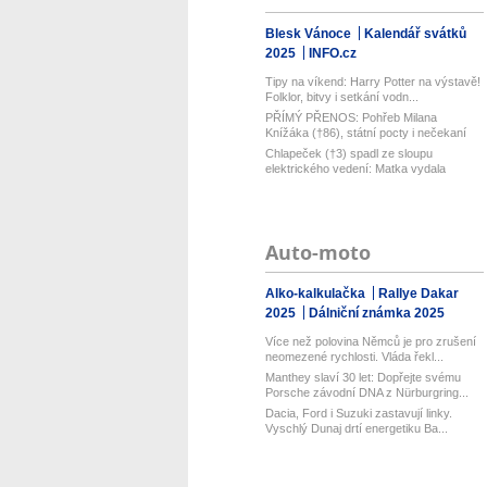
Blesk Vánoce
Kalendář svátků
2025
INFO.cz
Tipy na víkend: Harry Potter na výstavě!
Folklor, bitvy i setkání vodn...
PŘÍMÝ PŘENOS: Pohřeb Milana
Knížáka (†86), státní pocty i nečekaní
řeč...
Chlapeček (†3) spadl ze sloupu
elektrického vedení: Matka vydala
šestn...
Auto-moto
Alko-kalkulačka
Rallye Dakar
2025
Dálniční známka 2025
Více než polovina Němců je pro zrušení
neomezené rychlosti. Vláda řekl...
Manthey slaví 30 let: Dopřejte svému
Porsche závodní DNA z Nürburgring...
Dacia, Ford i Suzuki zastavují linky.
Vyschlý Dunaj drtí energetiku Ba...