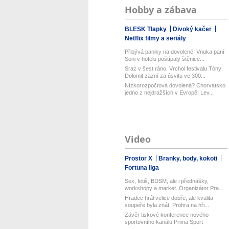
Hobby a zábava
BLESK Tlapky
Divoký kačer
Netflix filmy a seriály
Přibývá paniky na dovolené: Vnuka paní
Soni v hotelu poštípaly štěnice...
Sraz v šest ráno. Vrchol festivalu Tóny
Dolomit zazní za úsvitu ve 300...
Nízkorozpočtová dovolená? Chorvatsko
jedno z nejdražších v Evropě! Lev...
Video
Prostor X
Branky, body, kokoti
Fortuna liga
Sex, fetiš, BDSM, ale i přednášky,
workshopy a market. Organizátor Pra...
Hradec hrál velice dobře, ale kvalita
soupeře byla znát. Prohra na hři...
Závěr tiskové konference nového
sportovního kanálu Prima Sport