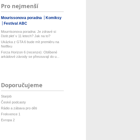
Pro nejmenší
Mourissonova poradna
Komiksy
Festival ABC
Mourrisonova poradna: Je zdravé si
čistit pleť v 11 letech? Jak na to?
Ukázka z GTA 6 bude mít premiéru na
Netflixu
Forza Horizon 6 (recenze): Oblíbené
arkádové závody se přesouvají do u...
Doporučujeme
Starjob
České podcasty
Rádio a zábava pro děti
Frekvence 1
Evropa 2