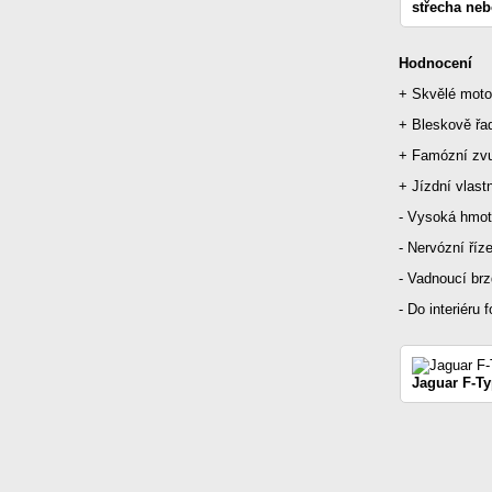
střecha neb
Hodnocení
+ Skvělé moto
+ Bleskově řa
+ Famózní zv
+ Jízdní vlast
- Vysoká hmot
- Nervózní říz
- Vadnoucí br
- Do interiéru
Jaguar F-T