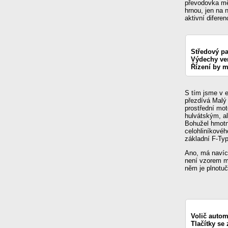
převodovka měn
hrnou, jen na 
aktivní difer
Středový pa
Výdechy ven
Řízení by mo
S tím jsme v e
přezdívá Malý 
prostřední mot
hulvátským, al
Bohužel hmotn
celohliníkovéh
základní F-Typ
Ano, má navíc 
není vzorem mr
něm je plnotu
Volič autom
Tlačítky se 