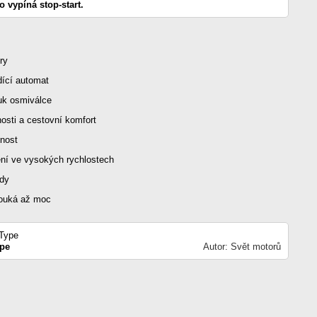
o vypíná stop-start.
ry
dící automat
uk osmiválce
nosti a cestovní komfort
nost
ení ve vysokých rychlostech
zdy
 fouká až moc
ype
Autor: Svět motorů