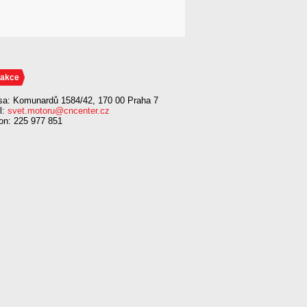
akce
sa: Komunardů 1584/42, 170 00 Praha 7
l:
svet.motoru@cncenter.cz
fon: 225 977 851