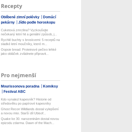
Recepty
Oblíbené zimní polévky
Domácí
pekárny
Jídlo podle horoskopu
Cuketová zmrzlina? Vyzkoušejte
nečekaný letní hit a geniální způsob, j...
Rychlé buchty s broskvemi: 5 receptů na
sladké letní moučníky, které m...
Oopsie bread: Proteinové pečivo lehké
jako obláček zvládnete připravit...
Pro nejmenší
Mourissonova poradna
Komiksy
Festival ABC
Kdo vynalezl kapesník? Historie od
středověku po papírové kapesníky
Ghost Recon Wildlands dostal vylepšení
a novou misi. Starší díl Ubisof...
Quake ke 30. narozeninám dostal novou
epizodu zdarma. Dawn of the Mach...