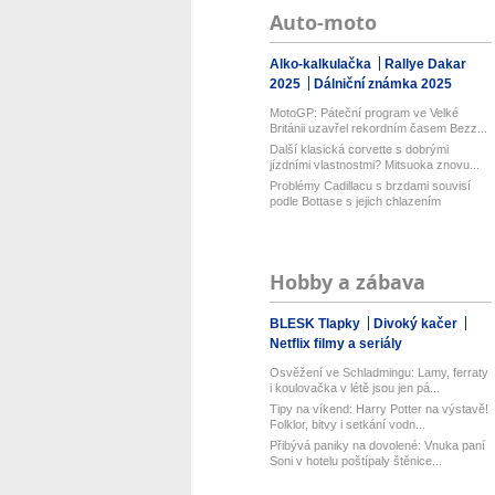
Auto-moto
Alko-kalkulačka
Rallye Dakar
2025
Dálniční známka 2025
MotoGP: Páteční program ve Velké
Británii uzavřel rekordním časem Bezz...
Další klasická corvette s dobrými
jízdními vlastnostmi? Mitsuoka znovu...
Problémy Cadillacu s brzdami souvisí
podle Bottase s jejich chlazením
Hobby a zábava
BLESK Tlapky
Divoký kačer
Netflix filmy a seriály
Osvěžení ve Schladmingu: Lamy, ferraty
i koulovačka v létě jsou jen pá...
Tipy na víkend: Harry Potter na výstavě!
Folklor, bitvy i setkání vodn...
Přibývá paniky na dovolené: Vnuka paní
Soni v hotelu poštípaly štěnice...