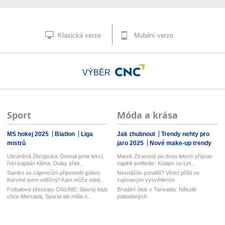
Klasická verze
Mobilní verze
VÝBĚR
Sport
Móda a krása
MS hokej 2025
Biatlon
Liga
Jak zhubnout
Trendy nehty pro
mistrů
jaro 2025
Nové make-up trendy
Ubráněná Zbrojovka. Dostali jsme lekci,
Marek Ztracený po dvou letech příprav
řekl kapitán Klíma. Dulay přek...
naplnil amfiteátr: Kolaps na Let...
Samko se zájemcům připomněl gólem:
Nesnášíte pondělí? Vědci přišli se
Karviné jsem vděčný! Kam může odejí...
zajímavým vysvětlením
Fotbalové přestupy ONLINE: Slavný klub
Brutální útok v Tanvaldu: Několik
chce Mercada, Sparta ale měla n...
pobodaných