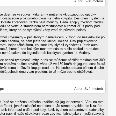
Autor: Svět motorů
 dveří se vysouvají kliky a my můžeme vklouznout do opticky
m dostatečně prostorného dvoumístného kokpitu. Designéři mysleli na
v kvalitě zpracování těžko najít mouchy. Pedál spojky bychom hledali
ledu na verzi je standardem osmistupňový automat ZF s pádly pod
ičem, který se po vychýlení vždy vrátí do původní polohy.
cholu pyramidy – pětilitrovým osmiválcem. Z toho, co následovalo po
acího tlačítka, se nám ještě teď klepou kolena. Řev příplatkového
 tomu nejbrutálnějšímu, co jsme kdy slyšeli vycházet z útrob auta.
bublá, burácí, pod každým mostem nás to nutilo podřadit a prudce
hle nemá daleko do legendárních italských symfonií z Modeny.
e nezná rychlostní limity, a tak se můžeme přiblížit maximálním 300
éru nastává slušné povětří, však už ve 130 km/h do jaguaru dost fouká
kvůli tomu si člověk kupuje roadster. Na druhou stranu během dlouhé
nedělá pohodlnému vozu problém, to už může trochu obtěžovat.
ype
Autor: Svět motorů
lé jízdě se staženou střechou začíná být jaguar nervózní. Vinu na tom
ké řízení, jehož naladění není ideální. Je strmé a rychlé, ale k rukám
á tolik informací o dění pod koly, kolik bychom od sportovní zadokolky
motor naplnil naše očekávání beze zbytku. Táhne jako smyslů zbavený,