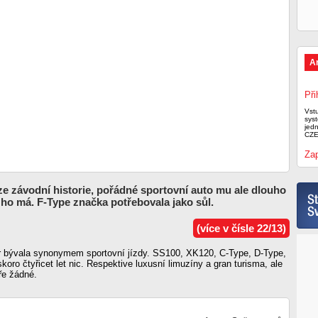
A
Při
Vst
syst
jed
CZE
Zap
ze závodní historie, pořádné sportovní auto mu ale dlouho
 ho má. F-Type značka potřebovala jako sůl.
(více v čísle 22/13)
 bývala synonymem sportovní jízdy. SS100, XK120, C-Type, D-Type,
koro čtyřicet let nic. Respektive luxusní limuzíny a gran turisma, ale
ře žádné.