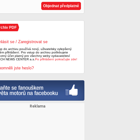
Objednat předplatné
rchiv PDF
hlásit se / Zaregistrovat se
up do archivu používá nový, uživatelsky vylepšený
ém přihlášení. Pro vstup do archivu potřebujete
notný účet platný pro všechny weby vydavatelství
CH NEWS CENTER a.s.
Po přihlášení pokračujte zde!
omněli jste heslo?