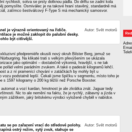
í rychlosti, sotva se prsty dotknou pádla. Do driftu se zadní kola
něj pomyslíte. Osmiválec je na takové hraní stavěný, standardně má
enciál, zatímco šestiválcový F-Type S má mechanický samosvor.
nel je výrazně orientovaný na řidiče.
Autor: Svět motorů
Red
tilace je možné zaklopit do palubní desky.
hlo být citlivější.
Adre
Emai
Tele
xkluzivní předpremiéře okusili nový okruh Bilster Berg, jemuž se
Nürburgring. Na klikaté trati s velkým převýšením se ukázala
orizace jako optimální – dostatečně výkonná, hravější, s ne tak
e pořád velmi parádním zvukem. A také o padesát kilogramů lehčí.
ost a z ní pramenící chování v zatáčkách by mohly být u
o vozu podstatně lepší. Čekali jsme špičku v segmentu, místo toho je
e s 1597 kilogramy o 200 kg těžší než Porsche Boxster.
automat a vozí kardan, hmotnost je ale zkrátka znát. Jaguar tedy
štnosti. Nic to ale nemění na faktu, že je rychlý, zábavný a jízda v
čným zážitkem, jaký britskému výrobci vyloženě chyběl v nabídce.
atu se po zařazení vrací do středové polohy.
Autor: Svět motorů
zapíná ostrý režim, sytý zvuk, stahuje se