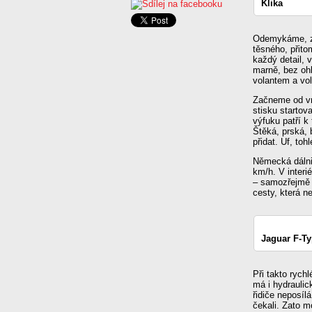
Klika
Odemykáme, ze
těsného, přito
každý detail, 
marně, bez oh
volantem a vol
Začneme od vr
stisku startov
výfuku patří k
Štěká, prská, 
přidat. Uf, to
Německá dálnic
km/h. V interi
– samozřejmě 
cesty, která 
Jaguar F-T
Při takto rych
má i hydraulic
řidiče neposíl
čekali. Zato 