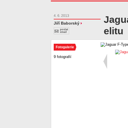
4. 6. 2013
Jagua
Jiří Baborský
elitu
poslat
email
Fotogalerie
9 fotografií