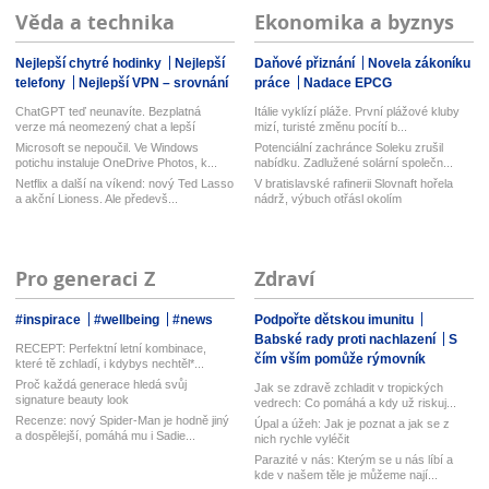
Věda a technika
Ekonomika a byznys
Nejlepší chytré hodinky
Nejlepší
Daňové přiznání
Novela zákoníku
telefony
Nejlepší VPN – srovnání
práce
Nadace EPCG
ChatGPT teď neunavíte. Bezplatná
Itálie vyklízí pláže. První plážové kluby
verze má neomezený chat a lepší
mizí, turisté změnu pocítí b...
model...
Microsoft se nepoučil. Ve Windows
Potenciální zachránce Soleku zrušil
potichu instaluje OneDrive Photos, k...
nabídku. Zadlužené solární společn...
Netflix a další na víkend: nový Ted Lasso
V bratislavské rafinerii Slovnaft hořela
a akční Lioness. Ale předevš...
nádrž, výbuch otřásl okolím
Pro generaci Z
Zdraví
#inspirace
#wellbeing
#news
Podpořte dětskou imunitu
Babské rady proti nachlazení
S
RECEPT: Perfektní letní kombinace,
čím vším pomůže rýmovník
které tě zchladí, i kdybys nechtěl*...
Proč každá generace hledá svůj
Jak se zdravě zchladit v tropických
signature beauty look
vedrech: Co pomáhá a kdy už riskuj...
Recenze: nový Spider-Man je hodně jiný
Úpal a úžeh: Jak je poznat a jak se z
a dospělejší, pomáhá mu i Sadie...
nich rychle vyléčit
Parazité v nás: Kterým se u nás líbí a
kde v našem těle je můžeme nají...