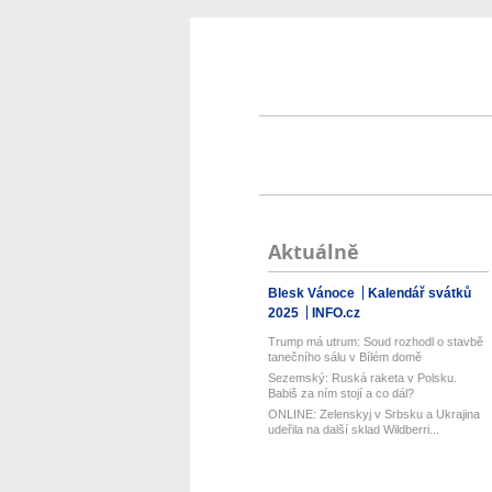
Aktuálně
Blesk Vánoce
Kalendář svátků
2025
INFO.cz
Trump má utrum: Soud rozhodl o stavbě
tanečního sálu v Bílém domě
Sezemský: Ruská raketa v Polsku.
Babiš za ním stojí a co dál?
ONLINE: Zelenskyj v Srbsku a Ukrajina
udeřila na další sklad Wildberri...