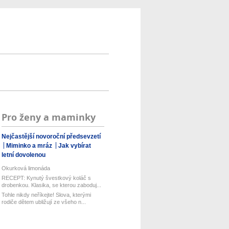
Pro ženy a maminky
Nejčastější novoroční předsevzetí
Miminko a mráz
Jak vybírat
letní dovolenou
Okurková limonáda
RECEPT: Kynutý švestkový koláč s
drobenkou. Klasika, se kterou zaboduj...
Tohle nikdy neříkejte! Slova, kterými
rodiče dětem ubližují ze všeho n...