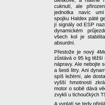
bleskově, a hlavně 
cuknutí, ale přiroze
jednotka navíc umí
spojku Haldex páté g
jí signály od ESP nazn
dynamickém průjezd
všech kol je stabilit
absurdní.
Přestože je nový 4Mo
zůstává o 95 kg těžší
nápravy. Ale nebojte s
a šesti litry. Ani dyn
spíš ležérní, ale dost
vyšší hmotnosti zkr
motor o sobě dává věd
zvykli u tichoučkých T
A vyplatí se tedy přip