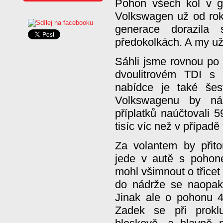
Pohon všech kol v g
Volkswagen už od rok
generace dorazila
předokolkách. A my už 
Sáhli jsme rovnou po 
dvoulitrovém TDI s
nabídce je také še
Volkswagenu by ná
příplatků naúčtovali 
tisíc víc než v případě
Za volantem by přito
jede v autě s pohon
mohl všimnout o třicet
do nádrže se naopak v
Jinak ale o pohonu 4
Zadek se při proklu