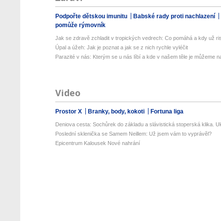
Podpořte dětskou imunitu
Babské rady proti nachlazení
pomůže rýmovník
Jak se zdravě zchladit v tropických vedrech: Co pomáhá a kdy už ris
Úpal a úžeh: Jak je poznat a jak se z nich rychle vyléčit
Parazité v nás: Kterým se u nás líbí a kde v našem těle je můžeme naj
Video
Prostor X
Branky, body, kokoti
Fortuna liga
Deniova cesta: Sochůrek do základu a slávistická stoperská klika. Uk
Poslední sklenička se Samem Neillem: Už jsem vám to vyprávěl?
Epicentrum Kalousek Nové nahrání