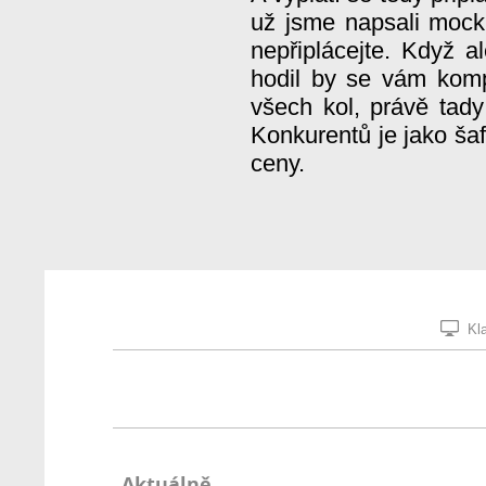
už jsme napsali mockr
nepřiplácejte. Když a
hodil by se vám kom
všech kol, právě tad
Konkurentů je jako šaf
ceny.
Kla
Aktuálně