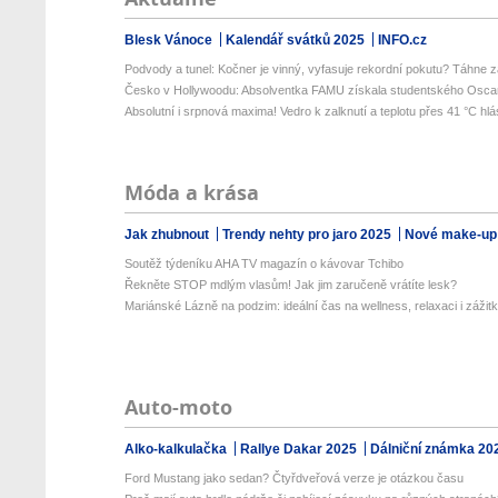
Blesk Vánoce
Kalendář svátků 2025
INFO.cz
Podvody a tunel: Kočner je vinný, vyfasuje rekordní pokutu? Táhne za
Česko v Hollywoodu: Absolventka FAMU získala studentského Oscara
Absolutní i srpnová maxima! Vedro k zalknutí a teplotu přes 41 °C hlás
Móda a krása
Jak zhubnout
Trendy nehty pro jaro 2025
Nové make-up
Soutěž týdeníku AHA TV magazín o kávovar Tchibo
Řekněte STOP mdlým vlasům! Jak jim zaručeně vrátíte lesk?
Mariánské Lázně na podzim: ideální čas na wellness, relaxaci i zážit
Auto-moto
Alko-kalkulačka
Rallye Dakar 2025
Dálniční známka 20
Ford Mustang jako sedan? Čtyřdveřová verze je otázkou času