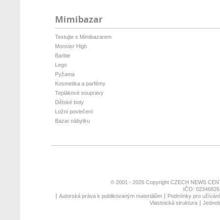
Mimibazar
Testujte s Mimibazarem
Monster High
Barbie
Lego
Pyžama
Kosmetika a parfémy
Teplákové soupravy
Dětské boty
Ložní povlečení
Bazar nábytku
© 2001 - 2026 Copyright
CZECH NEWS CENT
IČO: 02346826,
Autorská práva k publikovaným materiálům
Podmínky pro užívání 
Vlastnická struktura
Jednotn