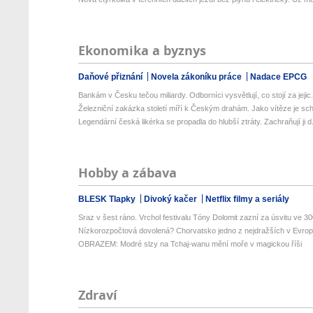
Ekonomika a byznys
Daňové přiznání
Novela zákoníku práce
Nadace EPCG
Bankám v Česku tečou miliardy. Odborníci vysvětlují, co stojí za jejic.
Železniční zakázka století míří k Českým drahám. Jako vítěze je schv
Legendární česká likérka se propadla do hlubší ztráty. Zachraňují ji d.
Hobby a zábava
BLESK Tlapky
Divoký kačer
Netflix filmy a seriály
Sraz v šest ráno. Vrchol festivalu Tóny Dolomit zazní za úsvitu ve 300
Nízkorozpočtová dovolená? Chorvatsko jedno z nejdražších v Evropě
OBRAZEM: Modré slzy na Tchaj-wanu mění moře v magickou říši
Zdraví