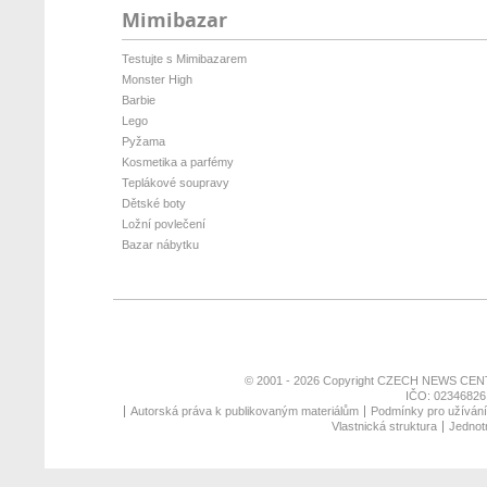
Mimibazar
Testujte s Mimibazarem
Monster High
Barbie
Lego
Pyžama
Kosmetika a parfémy
Teplákové soupravy
Dětské boty
Ložní povlečení
Bazar nábytku
© 2001 - 2026 Copyright
CZECH NEWS CENT
IČO: 02346826,
Autorská práva k publikovaným materiálům
Podmínky pro užívání 
Vlastnická struktura
Jednotn