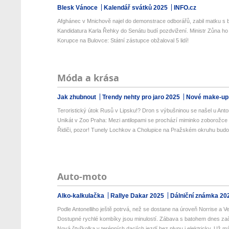
Blesk Vánoce
Kalendář svátků 2025
INFO.cz
Afghánec v Mnichově najel do demonstrace odborářů, zabil matku s ba
Kandidatura Karla Řehky do Senátu budí pozdvižení. Ministr Zůna ho k
Korupce na Bulovce: Státní zástupce obžaloval 5 lidí!
Móda a krása
Jak zhubnout
Trendy nehty pro jaro 2025
Nové make-up
Teroristický útok Rusů v Lipsku!? Dron s výbušninou se našel u Anto
Unikát v Zoo Praha: Mezi antilopami se prochází miminko zoborožce 
Řidiči, pozor! Tunely Lochkov a Cholupice na Pražském okruhu budou
Auto-moto
Alko-kalkulačka
Rallye Dakar 2025
Dálniční známka 20
Podle Antonelliho ještě potrvá, než se dostane na úroveň Norrise a Ver
Dostupné rychlé kombíky jsou minulostí. Zábava s batohem dnes zač
Nová čtyřkolka v terénních daciích jezdí bez plynu i elektricky. Už má