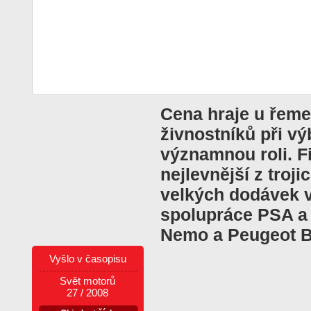
Cena hraje u řeme
živnostníků při v
významnou roli. Fi
nejlevnější z troj
velkých dodávek v
spolupráce PSA a F
Nemo a Peugeot B
Vyšlo v časopisu
Svět motorů
27 / 2008