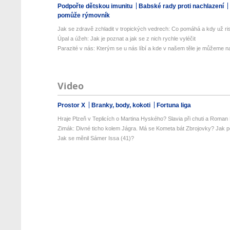
Podpořte dětskou imunitu
Babské rady proti nachlazení
pomůže rýmovník
Jak se zdravě zchladit v tropických vedrech: Co pomáhá a kdy už ris
Úpal a úžeh: Jak je poznat a jak se z nich rychle vyléčit
Parazité v nás: Kterým se u nás líbí a kde v našem těle je můžeme naj
Video
Prostor X
Branky, body, kokoti
Fortuna liga
Hraje Plzeň v Teplicích o Martina Hyského? Slavia při chuti a Roman 
Zimák: Divné ticho kolem Jágra. Má se Kometa bát Zbrojovky? Jak po
Jak se měnil Sámer Issa (41)?