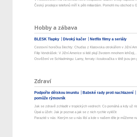
Český prodejce telefonů míří k pěti miliardám. Pomohl mu obchod s G
Hobby a zábava
BLESK Tlapky
Divoký kačer
Netflix filmy a seriály
Cestovní horečka šlechty: Chuďas z Klatovska otrokářem v Jižní Am
Filip Vondrášek: V Jižní Americe si lidé plují životem mnohem lehčeji,..
Osvěžení ve Schladmingu: Lamy, ferraty i koulovačka v létě jsou jen p
Zdraví
Podpořte dětskou imunitu
Babské rady proti nachlazení
pomůže rýmovník
Jak se zdravě zchladit v tropických vedrech: Co pomáhá a kdy už ris
Úpal a úžeh: Jak je poznat a jak se z nich rychle vyléčit
Parazité v nás: Kterým se u nás líbí a kde v našem těle je můžeme naj