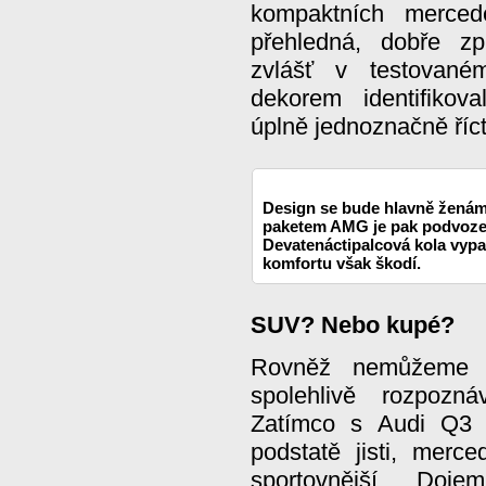
kompaktních merced
přehledná, dobře z
zvlášť v testované
dekorem identifikov
úplně jednoznačně ří
Design se bude hlavně ženám u
paketem AMG je pak podvoze
Devatenáctipalcová kola vypad
komfortu však škodí.
SUV? Nebo kupé?
Rovněž nemůžeme 
spolehlivě rozpozn
Zatímco s Audi Q3
podstatě jisti, merce
sportovnější… Dojem 