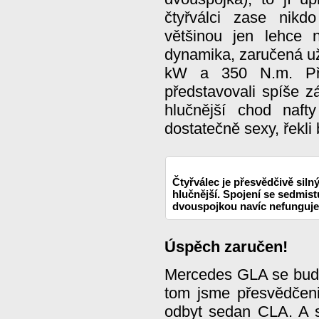
čtyřválci zase nikd
většinou jen lehce n
dynamika, zaručená u
kW a 350 N.m. Př
představovali spíše z
hlučnější chod naf
dostatečně sexy, řekli
Čtyřválec je přesvědčivě silný
hlučnější. Spojení se sedmi
dvouspojkou navíc nefunguje
Úspěch zaručen!
Mercedes GLA se bude
tom jsme přesvědčeni
odbyt sedan CLA. A s