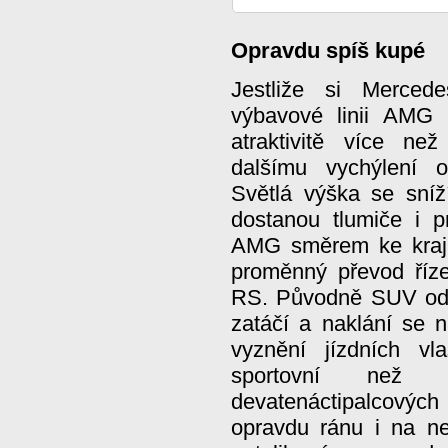
Opravdu spíš kupé
Jestliže si Merced
výbavové linii AMG 
atraktivitě více ne
dalšímu vychýlení 
Světlá výška se sníž
dostanou tlumiče i p
AMG směrem ke krajn
proměnný převod říz
RS. Původně SUV od
zatáčí a naklání se 
vyznění jízdních vl
sportovní než 
devatenáctipalcový
opravdu ránu i na ne