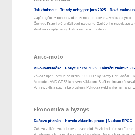
Jak zhubnout
Trendy nehty pro jaro 2025
Nové make-up
Čapí tragédie v Bohuslavicích: Bohdan, Radovan a Amálka uhynuli
Čech ve Francii prý umlátil svoji partnerku: Zadržet ho musela zásaho
Pawlowské ujely nervy: Halina nařčena z podvodu!
Auto-moto
Alko-kalkulačka
Rallye Dakar 2025
Dálniční známka 20
Závod Super Formule na okruhu SUGO i díky Safety Caru ovládl Fuk
Mercedes-AMG GT 53 je novým základem. Stačí mu imitace šestiválc
Výhřev, čidla a stačí, říká průzkum. Pokročilá elektronika není priori..
Ekonomika a byznys
Daňové přiznání
Novela zákoníku práce
Nadace EPCG
Češi ve velkém vozí ojetiny ze zahraničí. Mezi nimi i přes sto Ferrari..
V Holešovicích má vzniknout nové koupaliště. Bazén chtějí napustit v