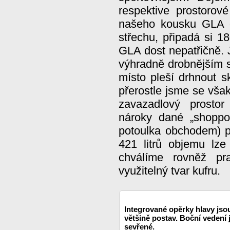
respektive prostorov
našeho kousku GLA 
střechu, připadá si 1
GLA dost nepatřičně. 
výhradně drobnějším s
místo pleší drhnout
přerostle jsme se však
zavazadlový prosto
nároky dané „shoppo
potoulka obchodem) p
421 litrů objemu lze
chválíme rovněž pra
využitelný tvar kufru.
Integrované opěrky hlavy jso
většině postav. Boční vedení
sevřené.