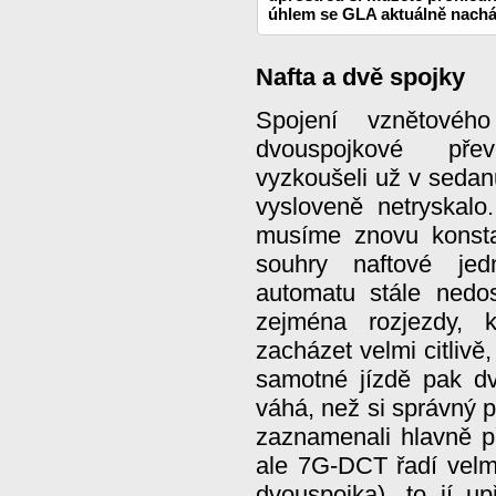
úhlem se GLA aktuálně nachá
Nafta a dvě spojky
Spojení vznětové
dvouspojkové př
vyzkoušeli už v seda
vysloveně netryskal
musíme znovu konsta
souhry naftové jed
automatu stále nedo
zejména rozjezdy, 
zacházet velmi citlivě
samotné jízdě pak d
váhá, než si správný 
zaznamenali hlavně př
ale 7G-DCT řadí velmi
dvouspojka), to jí 