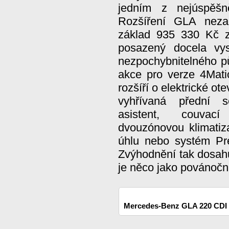
jedním z nejúspěšn
Rozšíření GLA neza
základ 935 330 Kč z
posazený docela vy
nezpochybnitelného p
akce pro verze 4Mati
rozšíří o elektrické ot
vyhřívaná přední s
asistent, couvac
dvouzónovou klimatiza
úhlu nebo systém Pr
Zvýhodnění tak dosahuj
je něco jako povánočn
Mercedes-Benz GLA 220 CDI 