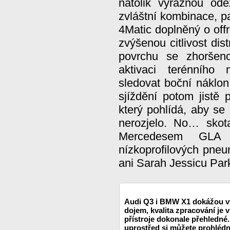
natolik výraznou ode
zvláštní kombinace, 
4Matic doplněný o offr
zvýšenou citlivost di
povrchu se zhoršeno
aktivaci terénního
sledovat boční náklon
sjíždění potom jistě
který pohlídá, aby s
nerozjelo. No… skota
Mercedesem GLA n
nízkoprofilových pne
ani Sarah Jessicu Par
Audi Q3 i BMW X1 dokážou vy
dojem, kvalita zpracování je 
přístroje dokonale přehledné.
uprostřed si můžete prohléd