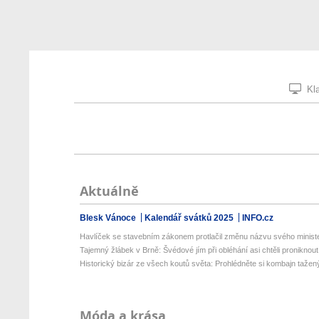
Kla
Aktuálně
Blesk Vánoce
Kalendář svátků 2025
INFO.cz
Havlíček se stavebním zákonem protlačil změnu názvu svého ministe
Tajemný žlábek v Brně: Švédové jím při obléhání asi chtěli proniknout 
Historický bizár ze všech koutů světa: Prohlédněte si kombajn tažený
Móda a krása