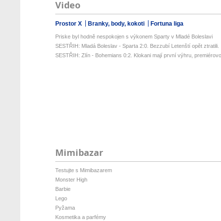
Video
Prostor X
Branky, body, kokoti
Fortuna liga
Priske byl hodně nespokojen s výkonem Sparty v Mladé Boleslavi
SESTŘIH: Mladá Boleslav - Sparta 2:0. Bezzubí Letenští opět ztratili. .
SESTŘIH: Zlín - Bohemians 0:2. Klokani mají první výhru, premiérovou
Mimibazar
Testujte s Mimibazarem
Monster High
Barbie
Lego
Pyžama
Kosmetika a parfémy