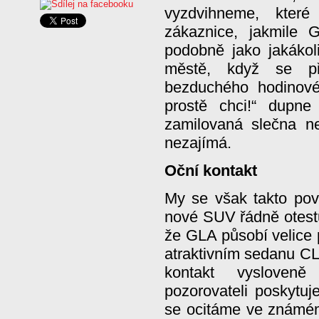
vyzdvihneme, které
zákaznice, jakmile 
podobně jako jakákol
městě, když se pře
bezduchého hodinovéh
prostě chci!“ dupne
zamilovaná slečna ne
nezajímá.
Oční kontakt
My se však takto po
nové SUV řádně otest
že GLA působí velice
atraktivním sedanu CL
kontakt vysloveně
pozorovateli poskytuje
se ocitáme ve známém