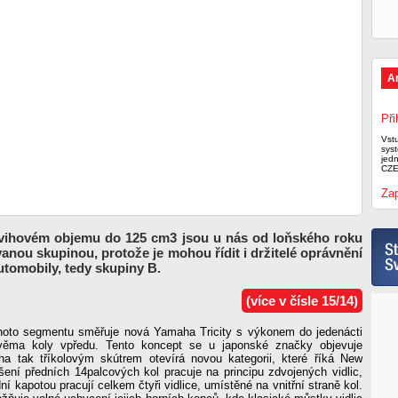
A
Při
Vst
syst
jed
CZE
Zap
vihovém objemu do 125 cm3 jsou u nás od loňského roku
anou skupinou, protože je mohou řídit i držitelé oprávnění
utomobily, tedy skupiny B.
(více v čísle 15/14)
hoto segmentu směřuje nová Yamaha Tricity s výkonem do jedenácti
dvěma koly vpředu. Tento koncept se u japonské značky objevuje
a tak tříkolovým skútrem otevírá novou kategorii, které říká New
šení předních 14palcových kol pracuje na principu zdvojených vidlic,
ní kapotou pracují celkem čtyři vidlice, umístěné na vnitřní straně kol.