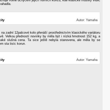
ňuje volné uchycení jejich horních konců, kde klasické můstky vidlic
vahadla.
ity
Autor: Yamaha
 na zadní 12palcové kolo přenáší prostřednictvím klasického variátoru
vě. Velkou předností novinky by měla být i nízká hmotnost 152 kg, a
aké slušná cena. Ta sice ještě nebyla stanovena, ale měla by se
m sta tisíc korun.
ity
Autor: Yamaha