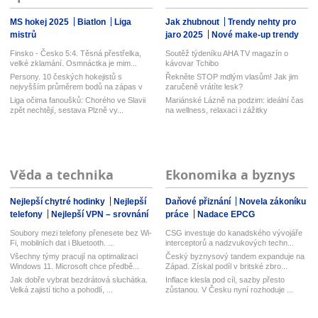
MS hokej 2025
Biatlon
Liga
Jak zhubnout
Trendy nehty pro
mistrů
jaro 2025
Nové make-up trendy
Finsko - Česko 5:4. Těsná přestřelka,
Soutěž týdeníku AHA TV magazín o
velké zklamání. Osmnáctka je mim...
kávovar Tchibo
Persony. 10 českých hokejistů s
Řekněte STOP mdlým vlasům! Jak jim
nejvyšším průměrem bodů na zápas v
zaručeně vrátíte lesk?
his...
Liga očima fanoušků: Chorého ve Slavii
Mariánské Lázně na podzim: ideální čas
zpět nechtějí, sestava Plzně vy...
na wellness, relaxaci i zážitky
Věda a technika
Ekonomika a byznys
Nejlepší chytré hodinky
Nejlepší
Daňové přiznání
Novela zákoníku
telefony
Nejlepší VPN – srovnání
práce
Nadace EPCG
Soubory mezi telefony přenesete bez Wi-
CSG investuje do kanadského vývojáře
Fi, mobilních dat i Bluetooth. ...
interceptorů a nadzvukových techn...
Všechny týmy pracují na optimalizaci
Český byznysový tandem expanduje na
Windows 11. Microsoft chce předbě...
Západ. Získal podíl v britské zbro...
Jak dobře vybrat bezdrátová sluchátka.
Inflace klesla pod cíl, sazby přesto
Velká zajistí ticho a pohodlí, ...
zůstanou. V Česku nyní rozhoduje ...