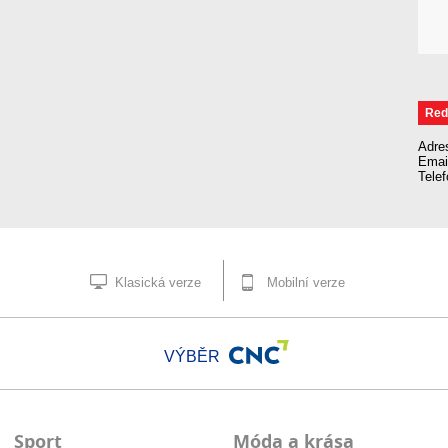
Red
Adre
Emai
Tele
Klasická verze
Mobilní verze
VÝBĚR
Sport
Móda a krása