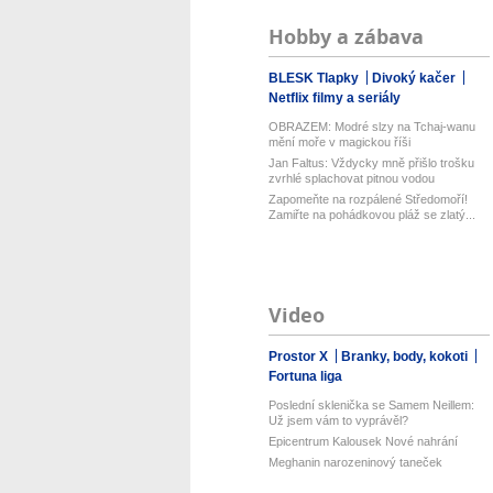
Hobby a zábava
BLESK Tlapky
Divoký kačer
Netflix filmy a seriály
OBRAZEM: Modré slzy na Tchaj-wanu
mění moře v magickou říši
Jan Faltus: Vždycky mně přišlo trošku
zvrhlé splachovat pitnou vodou
Zapomeňte na rozpálené Středomoří!
Zamiřte na pohádkovou pláž se zlatý...
Video
Prostor X
Branky, body, kokoti
Fortuna liga
Poslední sklenička se Samem Neillem:
Už jsem vám to vyprávěl?
Epicentrum Kalousek Nové nahrání
Meghanin narozeninový taneček