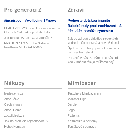
Pro generaci Z
Zdraví
#inspirace
#wellbeing
#news
Podpořte dětskou imunitu
Babské rady proti nachlazení
S
BEAUTY NEWS: Zara Larsson servíruje
čím vším pomůže rýmovník
Cheetah Girl makeup a Billie Eilis...
Jak funguje vztah Lva a Vodnáře?
Jak se zdravě zchladit v tropických
vedrech: Co pomáhá a kdy už riskuj...
FASHION NEWS: John Galliano
headlinuje MET GALA 2027
Úpal a úžeh: Jak je poznat a jak se z
nich rychle vyléčit
Parazité v nás: Kterým se u nás líbí a
kde v našem těle je můžeme nají...
Nákupy
Mimibazar
hledejceny.cz
Testujte s Mimibazarem
Zboží Živě
Monster High
Osobní vozy
Barbie
Zboží Dáma
Lego
zbozi.blesk.cz
Pyžama
Jak na prohlídku ojetého vozu?
Kosmetika a parfémy
HobbyKompas
Teplákové soupravy