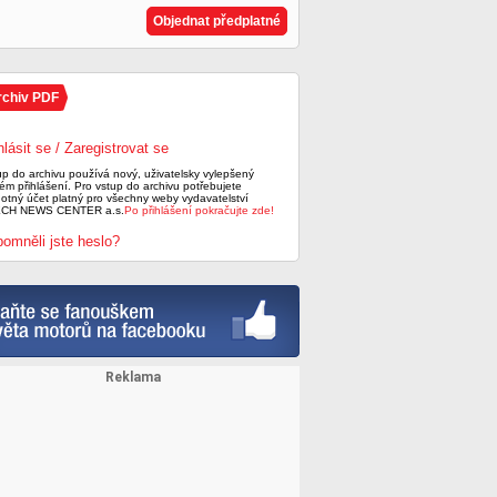
Objednat předplatné
rchiv PDF
hlásit se / Zaregistrovat se
up do archivu používá nový, uživatelsky vylepšený
ém přihlášení. Pro vstup do archivu potřebujete
notný účet platný pro všechny weby vydavatelství
CH NEWS CENTER a.s.
Po přihlášení pokračujte zde!
omněli jste heslo?