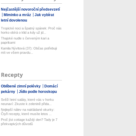
Nejčastější novoroční předsevzetí
Miminko a mráz
Jak vybírat
letní dovolenou
Tropické noci a špatný spánek: Proč nás
horko obírá o klid a kdy už jd...
Thajské nudle s červeným kari a
paprikami
Kamila Nývltová (37): Občas potřebuji
mít ve všem pravdu...
Recepty
Oblíbené zimní polévky
Domácí
pekárny
Jídlo podle horoskopu
Svěží letní saláty, které vás v horku
neunaví: Zkuste k zelenině přida...
Nejlepší nálev na nakládané okurky:
Čtyři recepty, které musíte letos ...
Proč jíst cottage každý den? Tady je 7
překvapivých důvodů