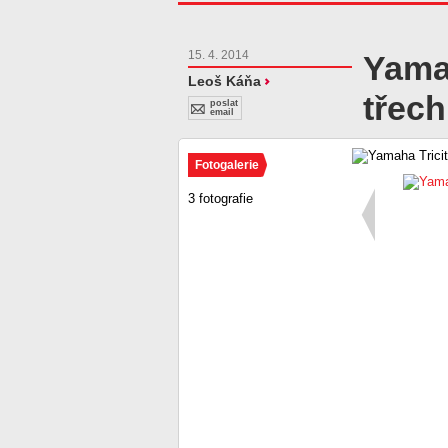
15. 4. 2014
Yamah
Leoš Káňa
třech
poslat
email
Fotogalerie
3 fotografie