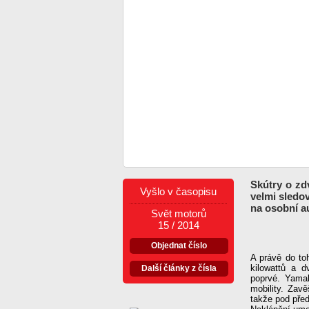
Skútry o zd
Vyšlo v časopisu
velmi sledov
na osobní a
Svět motorů
15 / 2014
Objednat číslo
A právě do to
kilowattů a 
Další články z čísla
poprvé. Yamah
mobility. Zavě
takže pod před