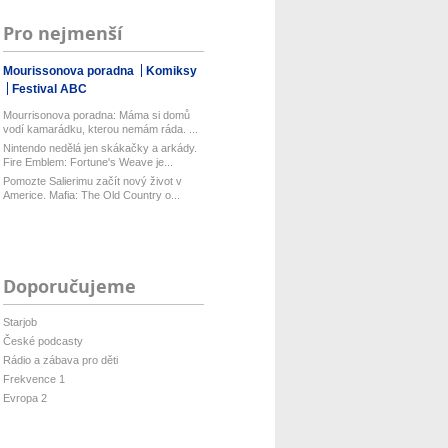
Pro nejmenší
Mourissonova poradna
Komiksy
Festival ABC
Mourrisonova poradna: Máma si domů
vodí kamarádku, kterou nemám ráda. ...
Nintendo nedělá jen skákačky a arkády.
Fire Emblem: Fortune's Weave je...
Pomozte Salierimu začít nový život v
Americe. Mafia: The Old Country o...
Doporučujeme
Starjob
České podcasty
Rádio a zábava pro děti
Frekvence 1
Evropa 2