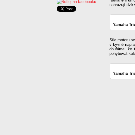
Naklánění umož
nahrazují dvě 
Yamaha Tric
Síla motoru se
v kyvné nápra
doufáme, že t
pohybovat kole
Yamaha Tric