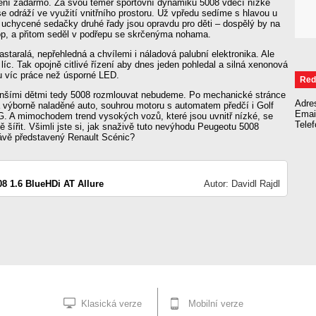
není zadarmo. Za svou téměř sportovní dynamiku 5008 vděčí nízké
se odráží ve využití vnitřního prostoru. Už vpředu sedíme s hlavou u
 uchycené sedačky druhé řady jsou opravdu pro děti – dospělý by na
rop, a přitom seděl v podřepu se skrčenýma nohama.
astaralá, nepřehledná a chvílemi i náladová palubní elektronika. Ale
 líc. Tak opojně citlivé řízení aby dnes jeden pohledal a silná xenonová
u víc práce než úsporné LED.
Red
šími dětmi tedy 5008 rozmlouvat nebudeme. Po mechanické stránce
Adre
a výborně naladěné auto, souhrou motoru s automatem předčí i Golf
Emai
. A mimochodem trend vysokých vozů, které jsou uvnitř nízké, se
Tele
ě šířit. Všimli jste si, jak snaživě tuto nevýhodu Peugeotu 5008
ávě představený Renault Scénic?
8 1.6 BlueHDi AT Allure
Autor: Davidl Rajdl
Klasická verze
Mobilní verze