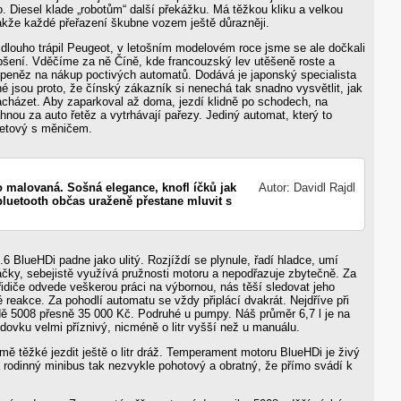
. Diesel klade „robotům“ další překážku. Má těžkou kliku a velkou
akže každé přeřazení škubne vozem ještě důrazněji.
dlouho trápil Peugeot, v letošním modelovém roce jsme se ale dočkali
pšení. Vděčíme za ně Číně, kde francouzský lev utěšeně roste a
 peněz na nákup poctivých automatů. Dodává je japonský specialista
né jsou proto, že čínský zákazník si nenechá tak snadno vysvětlit, jak
cházet. Aby zaparkoval až doma, jezdí klidně po schodech, na
nou za auto řetěz a vytrhávají pařezy. Jediný automat, který to
anetový s měničem.
o malovaná. Sošná elegance, knofl íčků jak
Autor: Davidl Rajdl
 bluetooth občas uraženě přestane mluvit s
6 BlueHDi padne jako ulitý. Rozjíždí se plynule, řadí hladce, umí
áčky, sebejistě využívá pružnosti motoru a nepodřazuje zbytečně. Za
diče odvede veškerou práci na výbornou, nás těší sledovat jeho
vé reakce. Za pohodlí automatu se vždy připlácí dvakrát. Nejdříve při
dě 5008 přesně 35 000 Kč. Podruhé u pumpy. Náš průměr 6,7 l je na
dovku velmi příznivý, nicméně o litr vyšší než u manuálu.
ě těžké jezdit ještě o litr dráž. Temperament motoru BlueHDi je živý
rodinný minibus tak nezvykle pohotový a obratný, že přímo svádí k