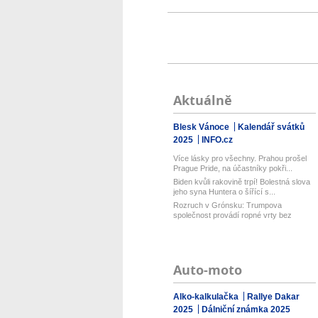
Aktuálně
Blesk Vánoce
Kalendář svátků
2025
INFO.cz
Více lásky pro všechny. Prahou prošel
Prague Pride, na účastníky pokři...
Biden kvůli rakovině trpí! Bolestná slova
jeho syna Huntera o šířící s...
Rozruch v Grónsku: Trumpova
společnost provádí ropné vrty bez
povolení...
Auto-moto
Alko-kalkulačka
Rallye Dakar
2025
Dálniční známka 2025