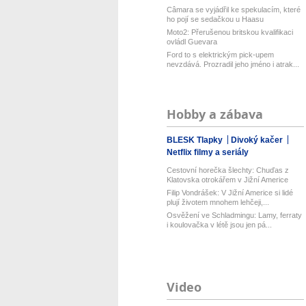
Câmara se vyjádřil ke spekulacím, které
ho pojí se sedačkou u Haasu
Moto2: Přerušenou britskou kvalifikaci
ovládl Guevara
Ford to s elektrickým pick-upem
nevzdává. Prozradil jeho jméno i atrak...
Hobby a zábava
BLESK Tlapky
Divoký kačer
Netflix filmy a seriály
Cestovní horečka šlechty: Chuďas z
Klatovska otrokářem v Jižní Americe
Filip Vondrášek: V Jižní Americe si lidé
plují životem mnohem lehčeji,...
Osvěžení ve Schladmingu: Lamy, ferraty
i koulovačka v létě jsou jen pá...
Video