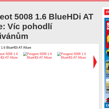
P
eot 5008 1.6 BlueHDi AT
e: Víc pohodlí
ivánům