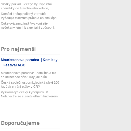
Sladký poklad u cesty: Využijte letní
špendlíky do tvarohového koláče,...
Domácí kečup pečený v troubě:
Vyžaduje minimum práce a chutná lépe
než...
Cuketová zmrzlina? Vyzkoušejte
nečekaný letní hit a geniální způsob, j...
Pro nejmenší
Mourissonova poradna
Komiksy
Festival ABC
Mourrisonova poradna: Jsem líná a nic
se mi nechce dělat: Kdy jde o ún...
Česká společnost ornitologická slaví 100
let: Jak chrání ptáky v ČR?
Vyzkoušejte český kyberpunk. V
Netspectre se stanete elitním hackerem
...
Doporučujeme