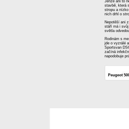
Jenže ani to 
stavbě, která 
stropu a nízko
nich drhl o st
Nepotěší ani z
stáří má i svůj
světla odvedo
Rodinám s men
jde o vyzrálé 
Sportsvan DSG
začíná infekčn
napodobuje pr
Peugeot 500