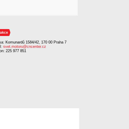
akce
sa: Komunardů 1584/42, 170 00 Praha 7
l:
svet.motoru@cncenter.cz
fon: 225 977 851