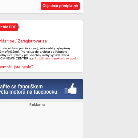
Objednat předplatné
rchiv PDF
hlásit se / Zaregistrovat se
up do archivu používá nový, uživatelsky vylepšený
ém přihlášení. Pro vstup do archivu potřebujete
notný účet platný pro všechny weby vydavatelství
CH NEWS CENTER a.s.
Po přihlášení pokračujte zde!
omněli jste heslo?