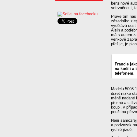
benzinové auto
setrvačnost, t
Právě tím nás 
zásadního zle
vydělává dost
Aisin a potřeb
má s autem za
venkově zapřáh
přežije, je pl
Francie jak
na košili a
telefonem.
Modelu 5008 1.
držet nízké ot
méně nadané ři
přesné a citli
koupi, v přípa
použitou převo
Není samozřejm
a podvozek na 
rychlé jízdě.