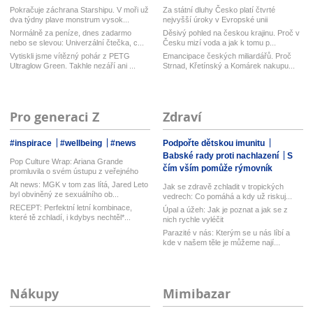
Pokračuje záchrana Starshipu. V moři už
Za státní dluhy Česko platí čtvrté
dva týdny plave monstrum vysok...
nejvyšší úroky v Evropské unii
Normálně za peníze, dnes zadarmo
Děsivý pohled na českou krajinu. Proč v
nebo se slevou: Univerzální čtečka, c...
Česku mizí voda a jak k tomu p...
Vytiskli jsme vítězný pohár z PETG
Emancipace českých miliardářů. Proč
Ultraglow Green. Takhle nezáří ani ...
Strnad, Křetínský a Komárek nakupu...
Pro generaci Z
Zdraví
#inspirace
#wellbeing
#news
Podpořte dětskou imunitu
Babské rady proti nachlazení
S
Pop Culture Wrap: Ariana Grande
čím vším pomůže rýmovník
promluvila o svém ústupu z veřejného
ž...
Alt news: MGK v tom zas lítá, Jared Leto
Jak se zdravě zchladit v tropických
byl obviněný ze sexuálního ob...
vedrech: Co pomáhá a kdy už riskuj...
RECEPT: Perfektní letní kombinace,
Úpal a úžeh: Jak je poznat a jak se z
které tě zchladí, i kdybys nechtěl*...
nich rychle vyléčit
Parazité v nás: Kterým se u nás líbí a
kde v našem těle je můžeme nají...
Nákupy
Mimibazar