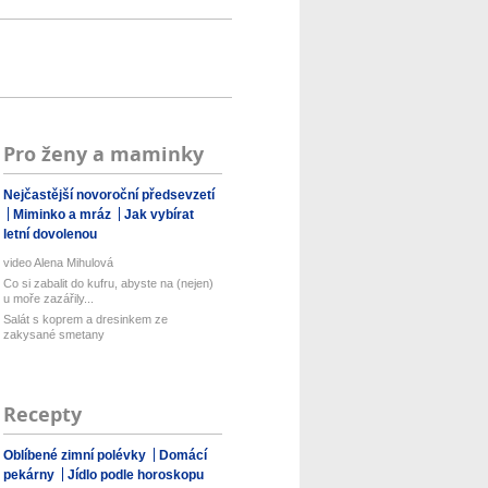
Pro ženy a maminky
Nejčastější novoroční předsevzetí
Miminko a mráz
Jak vybírat
letní dovolenou
video Alena Mihulová
Co si zabalit do kufru, abyste na (nejen)
u moře zazářily...
Salát s koprem a dresinkem ze
zakysané smetany
Recepty
Oblíbené zimní polévky
Domácí
pekárny
Jídlo podle horoskopu