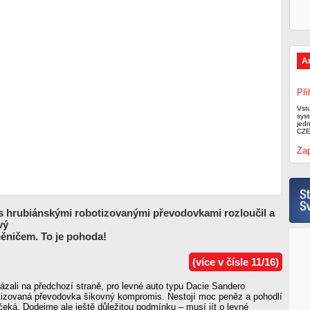
A
Při
Vst
syst
jed
CZE
Zap
s hrubiánskými robotizovanými převodovkami rozloučil a
vý
ěničem. To je pohoda!
(více v čísle 11/16)
ázali na předchozí straně, pro levné auto typu Dacie Sandero
izovaná převodovka šikovný kompromis. Nestojí moc peněz a pohodlí
čeká. Dodejme ale ještě důležitou podmínku – musí jít o levné