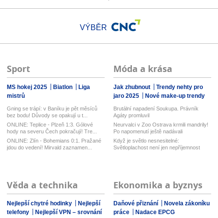
VÝBĚR
Sport
Móda a krása
MS hokej 2025
Biatlon
Liga
Jak zhubnout
Trendy nehty pro
mistrů
jaro 2025
Nové make-up trendy
Gning se trápí: v Baníku je pět měsíců
Brutální napadení Soukupa. Právník
bez bodu! Důvody se opakují u t...
Agáty promluvil
ONLINE: Teplice - Plzeň 1:3. Gólové
Neurvalci v Zoo Ostrava krmili mandrily!
hody na severu Čech pokračují! Tre...
Po napomenutí ještě nadávali
ONLINE: Zlín - Bohemians 0:1. Pražané
Když je světlo nesnesitelné:
jdou do vedení! Mirvald zaznamen...
Světloplachost není jen nepříjemnost
Věda a technika
Ekonomika a byznys
Nejlepší chytré hodinky
Nejlepší
Daňové přiznání
Novela zákoníku
telefony
Nejlepší VPN – srovnání
práce
Nadace EPCG