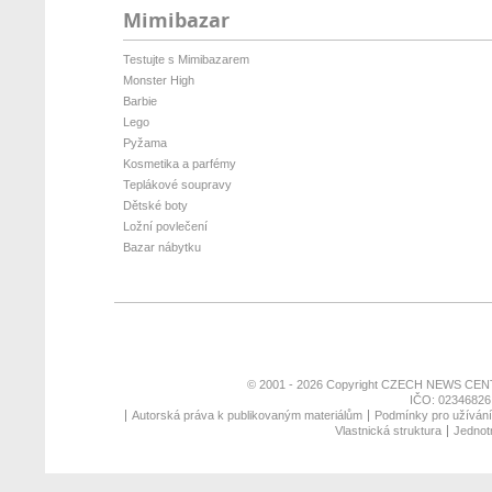
Mimibazar
Testujte s Mimibazarem
Monster High
Barbie
Lego
Pyžama
Kosmetika a parfémy
Teplákové soupravy
Dětské boty
Ložní povlečení
Bazar nábytku
© 2001 - 2026 Copyright
CZECH NEWS CENT
IČO: 02346826,
Autorská práva k publikovaným materiálům
Podmínky pro užívání 
Vlastnická struktura
Jednotn