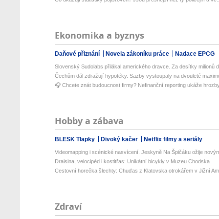
Ekonomika a byznys
Daňové přiznání
Novela zákoníku práce
Nadace EPCG
Slovenský Sudolabs přilákal amerického dravce. Za desítky milionů do
Čechům dál zdražují hypotéky. Sazby vystoupaly na dvouleté maxi
🎧 Chcete znát budoucnost firmy? Nefinanční reporting ukáže hrozby i
Hobby a zábava
BLESK Tlapky
Divoký kačer
Netflix filmy a seriály
Videomapping i scénické nasvícení. Jeskyně Na Špičáku ožije novými
Draisina, velocipéd i kostitřas: Unikátní bicykly v Muzeu Chodska
Cestovní horečka šlechty: Chuďas z Klatovska otrokářem v Jižní Am
Zdraví