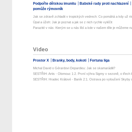
Podpořte dětskou imunitu
Babské rady proti nachlazení
pomůže rýmovník
Jak se zdravě zchladit v tropických vedrech: Co pomáhá a kdy už ris
Úpal a úžeh: Jak je poznat a jak se z nich rychle vyléčit
Parazité v nás: Kterým se u nás líbí a kde v našem těle je můžeme naj
Video
Prostor X
Branky, body, kokoti
Fortuna liga
Michal David o Gérardovi Depardieu: Jak se skamarádili?
SESTŘIH: Artis - Olomouc 1:2. První výhra Sigmy v sezoně, o třech 
SESTŘIH: Hradec Králové - Baník 2:1. Ostrava po vyloučení Skyby d