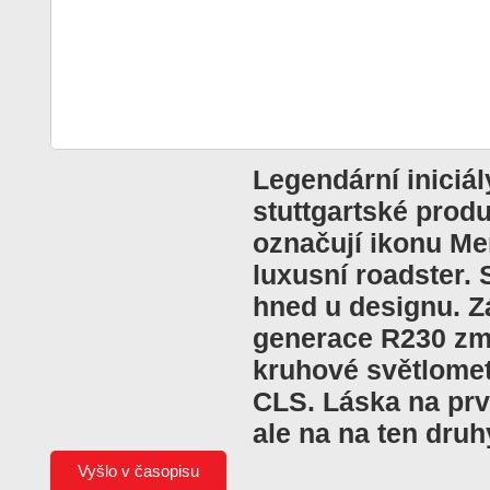
Legendární iniciál
stuttgartské produ
označují ikonu Me
luxusní roadster.
hned u designu. Zá
generace R230 změ
kruhové světlomet
CLS. Láska na prvn
ale na na ten druhý
Vyšlo v časopisu