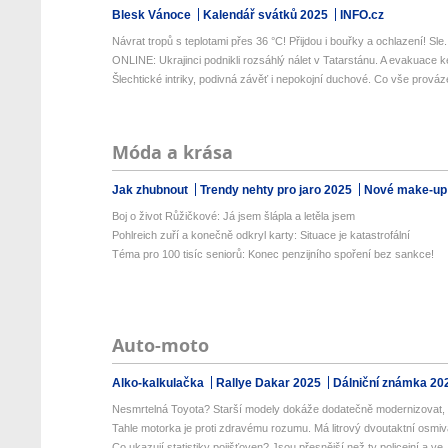
Blesk Vánoce
Kalendář svátků 2025
INFO.cz
Návrat tropů s teplotami přes 36 °C! Přijdou i bouřky a ochlazení! Sle.
ONLINE: Ukrajinci podnikli rozsáhlý nálet v Tatarstánu. A evakuace k
Šlechtické intriky, podivná závěť i nepokojní duchové. Co vše prováze
Móda a krása
Jak zhubnout
Trendy nehty pro jaro 2025
Nové make-up
Boj o život Růžičkové: Já jsem šlápla a letěla jsem
Pohlreich zuří a konečně odkryl karty: Situace je katastrofální
Téma pro 100 tisíc seniorů: Konec penzijního spoření bez sankce!
Auto-moto
Alko-kalkulačka
Rallye Dakar 2025
Dálniční známka 20
Nesmrtelná Toyota? Starší modely dokáže dodatečně modernizovat, 
Tahle motorka je proti zdravému rozumu. Má litrový dvoutaktní osmivá
Co ukazují statistiky pojišťoven? Jsou přesnější než ty policejní a ve..