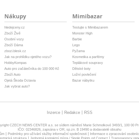
Nákupy
Mimibazar
hledejceny.cz
Testujte s Mimibazarem
Zboží Živě
Monster High
Osobní vozy
Barbie
Zboží Dáma
Lego
zbozi.blesk.cz
Pyžama
Jak na prohlídku ojetého vozu?
Kosmetika a parfémy
HobbyKompas
Teplákové soupravy
Auto pro začátečníka do 100 000 Kč
Dětské boty
Zboží Auto
Ložní povlečení
Ojetá Škoda Octavia
Bazar nábytku
Jak vybrat auto?
Inzerce
Redakce
RSS
yright
CZECH NEWS CENTER a.s.
se sídlem náměstí Marie Schmolkové 3493/1, 100 00 Pra
IČO: 02346826, zapsána v OR, sp.zn. B 19490 a dodavatelé obsahu
lům
Podmínky pro užívání služby informační společnosti
Informace o zpracování osobníc
astnická struktura
Jednotná kontaktní místa / Single Points od Contact
Transparency rep