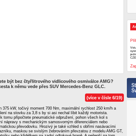
A
Při
Vst
syst
jed
CZE
Zap
te být bez čtyřlitrového vidlicového osmiválce AMG?
 cesta k němu vede přes SUV Mercedes-Benz GLC.
(více v čísle 6/19)
n 375 kW, točivý moment 700 Nm, maximální rychlost 250 km/h a
lení na stovku za 3,8 s by si asi nechal líbit každý motorista.
k tomu připočtete pneumatické odpružení, pohon všech kol s
dní nápravy s mechanickým samosvorným diferenciálem nebo
matickou převodovku. Hrozivý je také vzhled s obřími nasávacími
azníku, maskou se svislým žebrováním převzatou z modelu AMG GT,
tníky nebo křidélkem na zadní odtokové hraně. A nejlepší na tom