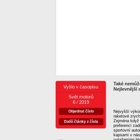
Také nemůže
Vyšlo v časopisu
Nejlevnější
Svět motorů
6 / 2019
Objednat číslo
Nejvyšší výko
raketové zrych
Zejména když 
Další články z čísla
preferencí za
sportovní auto
kapsami v nár
vytaženými bla