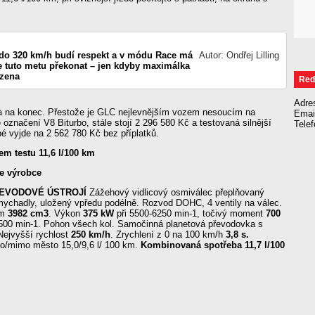
do 320 km/h budí respekt a v módu Race má
Autor: Ondřej Lilling
 tuto metu překonat – jen kdyby maximálka
zena
Red
Adre
 na konec. Přestože je GLC nejlevnějším vozem nesoucím na
Emai
é označení V8 Biturbo, stále stojí 2 296 580 Kč a testovaná silnější
Tele
é vyjde na 2 562 780 Kč bez příplatků.
m testu 11,6 l/100 km
je výrobce
EVODOVÉ ÚSTROJÍ
Zážehový vidlicový osmiválec přeplňovaný
ychadly, uložený vpředu podélně. Rozvod DOHC, 4 ventily na válec.
em
3982 cm3
. Výkon
375 kW
při 5500-6250 min-1, točivý moment
700
500 min-1. Pohon všech kol. Samočinná planetová převodovka s
Nejvyšší rychlost
250 km/h
. Zrychlení z 0 na 100 km/h
3,8 s.
o/mimo město 15,0/9,6 l/ 100 km.
Kombinovaná spotřeba 11,7 l/100