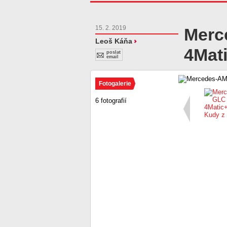
15. 2. 2019
Merc
Leoš Káňa
4Mat
poslat
email
Fotogalerie
6 fotografií