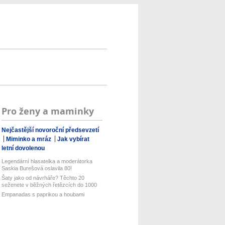
Pro ženy a maminky
Nejčastější novoroční předsevzetí
Miminko a mráz
Jak vybírat
letní dovolenou
Legendární hlasatelka a moderátorka
Saskia Burešová oslavila 80!
Šaty jako od návrháře? Těchto 20
seženete v běžných řetězcích do 1000
...
Empanadas s paprikou a houbami