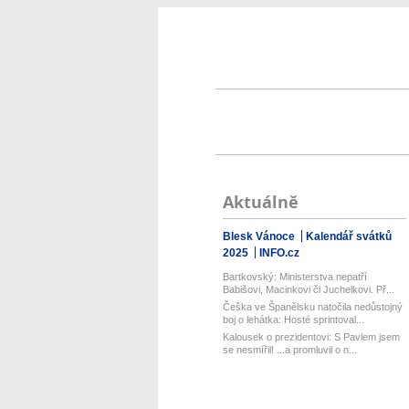
Aktuálně
Blesk Vánoce
Kalendář svátků
2025
INFO.cz
Bartkovský: Ministerstva nepatří
Babišovi, Macinkovi či Juchelkovi. Př...
Češka ve Španělsku natočila nedůstojný
boj o lehátka: Hosté sprintoval...
Kalousek o prezidentovi: S Pavlem jsem
se nesmířil! ...a promluvil o n...