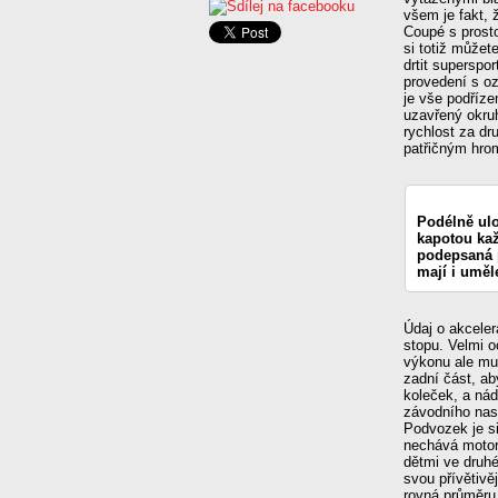
všem je fakt,
Coupé s prost
si totiž můžet
drtit superspo
provedení s o
je vše podříze
uzavřený okru
rychlost za d
patřičným hrom
Podélně ul
kapotou kaž
podepsaná 
mají i uměl
Údaj o akceler
stopu. Velmi 
výkonu ale mus
zadní část, ab
koleček, a ná
závodního nas
Podvozek je si
nechává motor 
dětmi ve druhé
svou přívětivě
rovná průměru 