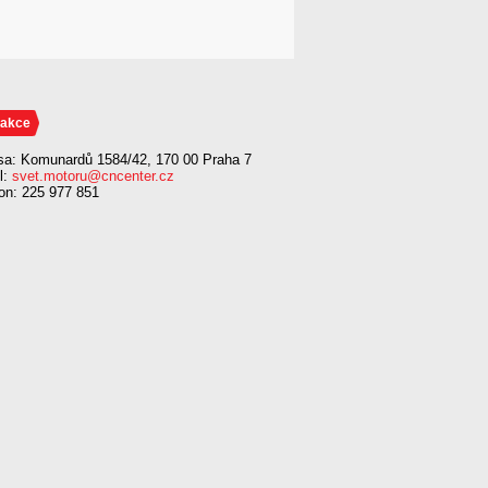
akce
sa: Komunardů 1584/42, 170 00 Praha 7
l:
svet.motoru@cncenter.cz
fon: 225 977 851