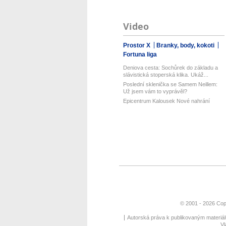
Video
Prostor X
Branky, body, kokoti
Fortuna liga
Deniova cesta: Sochůrek do základu a
slávistická stoperská klika. Ukáž...
Poslední sklenička se Samem Neillem:
Už jsem vám to vyprávěl?
Epicentrum Kalousek Nové nahrání
© 2001 - 2026 Cop
Autorská práva k publikovaným materiá
Vl