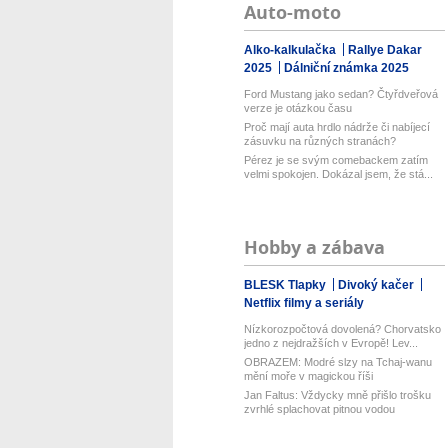
Auto-moto
Alko-kalkulačka
Rallye Dakar
2025
Dálniční známka 2025
Ford Mustang jako sedan? Čtyřdveřová
verze je otázkou času
Proč mají auta hrdlo nádrže či nabíjecí
zásuvku na různých stranách?
Pérez je se svým comebackem zatím
velmi spokojen. Dokázal jsem, že stá...
Hobby a zábava
BLESK Tlapky
Divoký kačer
Netflix filmy a seriály
Nízkorozpočtová dovolená? Chorvatsko
jedno z nejdražších v Evropě! Lev...
OBRAZEM: Modré slzy na Tchaj-wanu
mění moře v magickou říši
Jan Faltus: Vždycky mně přišlo trošku
zvrhlé splachovat pitnou vodou