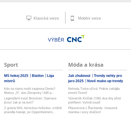
Klasická verze
Mobilní verze
VÝBĚR
Sport
Móda a krása
MS hokej 2025
Biatlon
Liga
Jak zhubnout
Trendy nehty pro
mistrů
jaro 2025
Nové make-up trendy
Kdo na startu mohl zaujmout Deniu?
Nehoda Turka ožívá: Policie zahájila
Motory „S“, duo Zbrojovky i lídři p...
trestní řízení!
Legendární kouč Brückner: Operace
Výtvarník Knížák (†86) dva dny před
jícnu! Jak je na tom?
pohřbem: Vyhrál soud!
Z grázla NHL hereckou hvězdou: změnil
Pfauserová z Řachandy: Unavená
pravidla hokeje, po Oppenheimero...
mamina i sexy dračice!