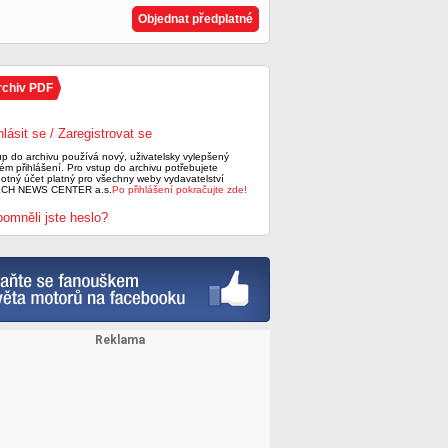
Objednat předplatné
rchiv PDF
hlásit se / Zaregistrovat se
up do archivu používá nový, uživatelsky vylepšený
ém přihlášení. Pro vstup do archivu potřebujete
notný účet platný pro všechny weby vydavatelství
CH NEWS CENTER a.s.
Po přihlášení pokračujte zde!
omněli jste heslo?