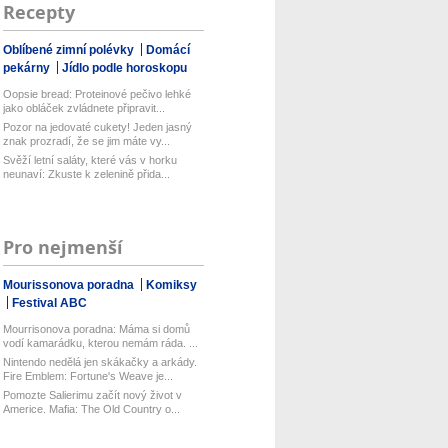
Recepty
Oblíbené zimní polévky
Domácí
pekárny
Jídlo podle horoskopu
Oopsie bread: Proteinové pečivo lehké
jako obláček zvládnete připravit...
Pozor na jedovaté cukety! Jeden jasný
znak prozradí, že se jim máte vy...
Svěží letní saláty, které vás v horku
neunaví: Zkuste k zelenině přida...
Pro nejmenší
Mourissonova poradna
Komiksy
Festival ABC
Mourrisonova poradna: Máma si domů
vodí kamarádku, kterou nemám ráda. ...
Nintendo nedělá jen skákačky a arkády.
Fire Emblem: Fortune's Weave je...
Pomozte Salierimu začít nový život v
Americe. Mafia: The Old Country o...