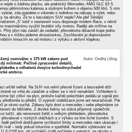
 že nejde o žádnou placku, ale praktický Mercedes- AMG GLC 63 S
ornou pětimístnou kabinou a slušným kufrem o objemu 500 litrů. S ním
e vybrat, zda pojedete o víkendu s rodinkou na nákupy a výlet, nebo
rty na okruhu. Že to s baculatým SUV nejde? Ale jde! Silnější
značením „S“ totiž v nastavení vozu disponuje módem Race, v němž
no maximálnímu využití brutální síly motoru. Raději ale míříme na
h. Plný plyn nás zaráží do sedadel, převodovka důrazně kope jednu
ruhou a v mžiku jedeme dvoustovkou. Zrychlování je doprovázeno
obitím linoucím se od motoru i z výfuku s aktivní klapkou.
ožený osmiválec s 375 kW zabere pod
Autor: Ondřej Lilling
dý milimetr. Pečlivé zpracování detailů,
plaketka a odhalená dvojice turbodmychadel
ecké ambice.
aci určitě nelhal. Na SUV má velmi přesné řízení a bezvadně drží
ochotně se vrhá do zatáček a vůbec se v nich nenaklání. Vzhledem k
íme být citliví na plyn, protože každé polechtání pedálu je signál pro
y předhonila tu přední. O vypnutí stabilizace jsme ani neuvažovali. Pár
drž je skoro suchá. Zábavy bylo dost a mercedes i sebe přepínáme ze
tavení do běžného. Z divoké šelmy se stává příjemný společník.
ce tužší, ale nerovnosti žehlí s velkým přehledem, převodovka
převalovat v nízkých otáčkách a z výfuku se line tiché šumění. S
 řadě pečlivě dodržujeme rychlostní limity a mercedes nám ukazuje i
jší tvář – tedy pokud mluvíme o spotřebě. Normální výletování se
11,6 l/100 km, při svižnější jízdě počítejte s patnácti, na okruhu s