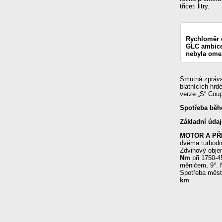
třiceti litry.
Rychloměr 
GLC ambice
nebyla ome
Smutná zpráva
blatnících hrd
verze „S“ Coup
Spotřeba běhe
Základní úda
MOTOR A PŘ
dvěma turbodm
Zdvihový obj
Nm
při 1750-4
měničem, 9°. 
Spotřeba měst
km