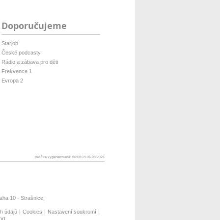
Doporučujeme
Starjob
České podcasty
Rádio a zábava pro děti
Frekvence 1
Evropa 2
patička vygenerovaná: 06:00:19 06.08.2026
ha 10 - Strašnice,
h údajů
Cookies
Nastavení soukromí
ort