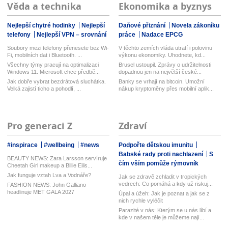
Věda a technika
Ekonomika a byznys
Nejlepší chytré hodinky
Nejlepší
Daňové přiznání
Novela zákoníku
telefony
Nejlepší VPN – srovnání
práce
Nadace EPCG
Soubory mezi telefony přenesete bez Wi-
V těchto zemích vláda utratí i polovinu
Fi, mobilních dat i Bluetooth. ...
výkonu ekonomiky. Uhodnete, kd...
Všechny týmy pracují na optimalizaci
Brusel ustoupil. Zprávy o udržitelnosti
Windows 11. Microsoft chce předbě...
dopadnou jen na největší české...
Jak dobře vybrat bezdrátová sluchátka.
Banky se vrhají na bitcoin. Umožní
Velká zajistí ticho a pohodlí, ...
nákup kryptoměny přes mobilní aplik...
Pro generaci Z
Zdraví
#inspirace
#wellbeing
#news
Podpořte dětskou imunitu
Babské rady proti nachlazení
S
BEAUTY NEWS: Zara Larsson servíruje
čím vším pomůže rýmovník
Cheetah Girl makeup a Billie Eilis...
Jak funguje vztah Lva a Vodnáře?
Jak se zdravě zchladit v tropických
vedrech: Co pomáhá a kdy už riskuj...
FASHION NEWS: John Galliano
headlinuje MET GALA 2027
Úpal a úžeh: Jak je poznat a jak se z
nich rychle vyléčit
Parazité v nás: Kterým se u nás líbí a
kde v našem těle je můžeme nají...