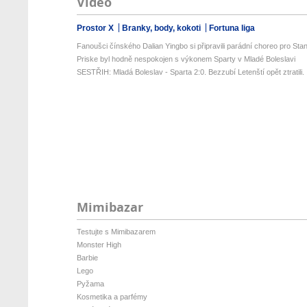
Video
Prostor X
Branky, body, kokoti
Fortuna liga
Fanoušci čínského Dalian Yingbo si připravili parádní choreo pro Stan
Priske byl hodně nespokojen s výkonem Sparty v Mladé Boleslavi
SESTŘIH: Mladá Boleslav - Sparta 2:0. Bezzubí Letenští opět ztratili. .
Mimibazar
Testujte s Mimibazarem
Monster High
Barbie
Lego
Pyžama
Kosmetika a parfémy