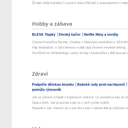
Že lidé chtějí kombíky? Luxusní Volva V90 leží v autosalonech s milion
Hobby a zábava
BLESK Tlapky
Divoký kačer
Netflix filmy a seriály
Cestovní horečka šlechty: Chuďas z Klatovska otrokářem v Jižní Am
Filip Vondrášek: V Jižní Americe si lidé plují životem mnohem lehčeji,..
Osvěžení ve Schladmingu: Lamy, ferraty i koulovačka v létě jsou jen p
Zdraví
Podpořte dětskou imunitu
Babské rady proti nachlazení
pomůže rýmovník
Jak se zdravě zchladit v tropických vedrech: Co pomáhá a kdy už ris
Úpal a úžeh: Jak je poznat a jak se z nich rychle vyléčit
Parazité v nás: Kterým se u nás líbí a kde v našem těle je můžeme naj