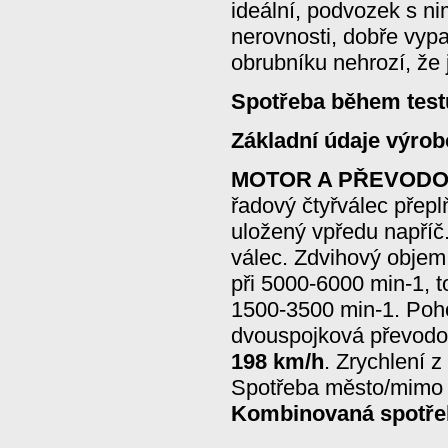
ideální, podvozek s ni
nerovnosti, dobře vypa
obrubníku nehrozí, že 
Spotřeba během testu
Základní údaje výrob
MOTOR A PŘEVODO
řadový čtyřválec přep
uložený vpředu napříč
válec. Zdvihový obje
při 5000-6000 min-1, 
1500-3500 min-1. Poh
dvouspojková převodov
198 km/h
. Zrychlení 
Spotřeba město/mimo m
Kombinovaná spotřeb