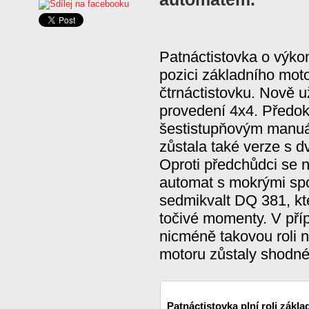
Patnáctistovka o výko
pozici základního mot
čtrnáctistovku. Nově u
provedení 4x4. Předoko
šestistupňovým manuá
zůstala také verze s 
Oproti předchůdci se 
automat s mokrými sp
sedmikvalt DQ 381, kt
točivé momenty. V příp
nicméně takovou roli 
motoru zůstaly shodn
Patnáctistovka plní roli zákl