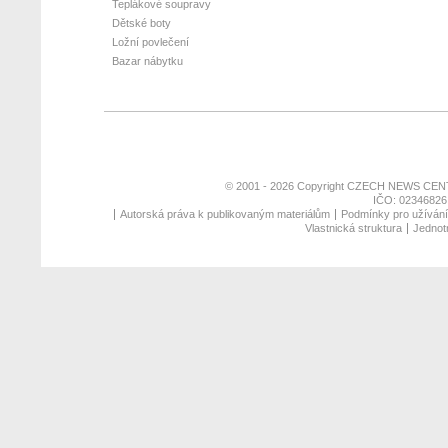
Teplákové soupravy
Dětské boty
Ložní povlečení
Bazar nábytku
© 2001 - 2026 Copyright
CZECH NEWS CENT
IČO: 02346826,
Autorská práva k publikovaným materiálům
Podmínky pro užívání 
Vlastnická struktura
Jednotn