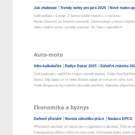
Jak zhubnout
Trendy nehty pro jaro 2025
Nové make-up
Další poklad z Dunaje: Z bahna vytáhli motorku i s nacistou
Marek Ztracený po životním koncertě: Závist kolegů a slova o teplém 
Video malého turisty vyvolalo poprask: Do Tater v pantoflích!
Auto-moto
Alko-kalkulačka
Rallye Dakar 2025
Dálniční známka 20
Češi bodovali v nejtěžším enduro závodě planety. Znáte Red Bull Rom
Moto2: Filip Salač se ve Velké Británii raduje ze své první výhry kari..
Podle Bergera je boj o letošní titul stále otevřený. Rakušan připomíná.
Ekonomika a byznys
Daňové přiznání
Novela zákoníku práce
Nadace EPCG
Příhraniční obchody už nejsou jen o cigaretách a alkoholu. Češi do nic
Fotoaparát po dědovi může mít cenu auta. Rozhoduje jediný detail, kte