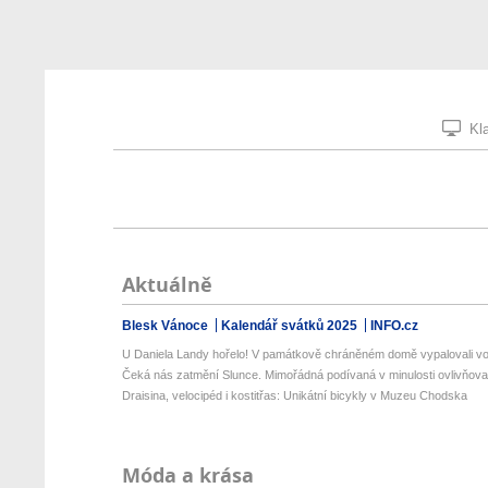
Kla
Aktuálně
Blesk Vánoce
Kalendář svátků 2025
INFO.cz
U Daniela Landy hořelo! V památkově chráněném domě vypalovali v
Čeká nás zatmění Slunce. Mimořádná podívaná v minulosti ovlivňovala
Draisina, velocipéd i kostitřas: Unikátní bicykly v Muzeu Chodska
Móda a krása