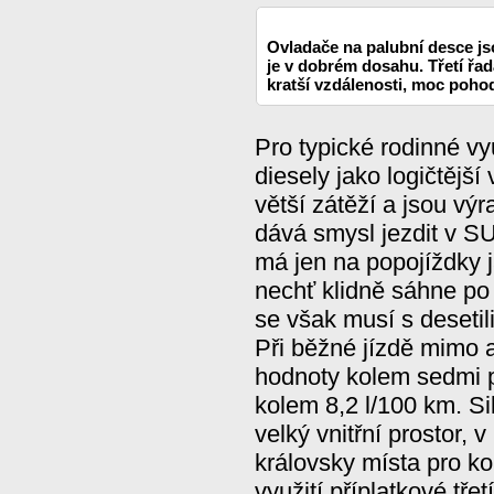
Ovladače na palubní desce js
je v dobrém dosahu. Třetí řad
kratší vzdálenosti, moc pohodl
Pro typické rodinné vy
diesely jako logičtější
větší zátěží a jsou vý
dává smysl jezdit v SU
má jen na popojíždky 
nechť klidně sáhne po
se však musí s desetil
Při běžné jízdě mimo 
hodnoty kolem sedmi p
kolem 8,2 l/100 km. Si
velký vnitřní prostor, v
královsky místa pro ko
využití příplatkové tře