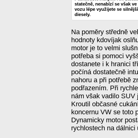
statečně, nenabízí se však ve
vozu lépe využijete se silněj
diesely.
Na poměry středně ve
hodnoty kdovíjak oslňu
motor je to velmi sluš
potřeba si pomoci vyšš
dostanete i k hranici tř
počíná dostatečně intu
nahoru a při potřebě z
podřazením. Při rychle
nám však vadilo SUV j
Kroutil občasné cukán
koncernu VW se toto p
Dynamicky motor postač
rychlostech na dálnici