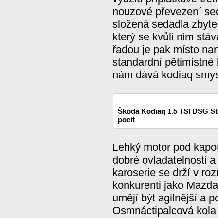
nouzové převezení sed
složená sedadla zbyte
který se kvůli nim stáv
řadou je pak místo na
standardní pětimístné 
nám dává kodiaq smysl
Škoda Kodiaq 1.5 TSI DSG St
pocit
Lehký motor pod kapot
dobré ovladatelnosti 
karoserie se drží v r
konkurenti jako Mazda
umějí být agilnější a p
Osmnáctipalcová kola