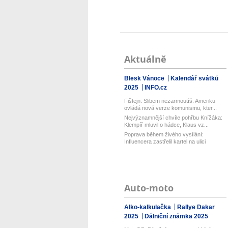
Aktuálně
Blesk Vánoce
Kalendář svátků
2025
INFO.cz
Fištejn: Slibem nezarmoutíš. Ameriku
ovládá nová verze komunismu, kter...
Nejvýznamnější chvíle pohřbu Knížáka:
Klempíř mluvil o hádce, Klaus vz...
Poprava během živého vysílání:
Influencera zastřelil kartel na ulici
Auto-moto
Alko-kalkulačka
Rallye Dakar
2025
Dálniční známka 2025