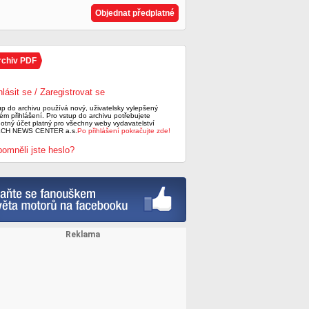
Objednat předplatné
rchiv PDF
hlásit se / Zaregistrovat se
up do archivu používá nový, uživatelsky vylepšený
ém přihlášení. Pro vstup do archivu potřebujete
notný účet platný pro všechny weby vydavatelství
CH NEWS CENTER a.s.
Po přihlášení pokračujte zde!
omněli jste heslo?