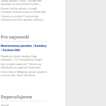
Sladký poklad u cesty: Využijte letní
špendlíky do tvarohového koláče,...
Domácí kečup pečený v troubě:
Vyžaduje minimum práce a chutná lépe
než...
Cuketová zmrzlina? Vyzkoušejte
nečekaný letní hit a geniální způsob, j...
Pro nejmenší
Mourissonova poradna
Komiksy
Festival ABC
Plastikový model Handley Page
Hampden 1:72: Postavili jsme létající
ku...
Kdo vynalezl kapesník? Historie od
středověku po papírové kapesníky
Ghost Recon Wildlands dostal vylepšení
a novou misi. Starší díl Ubisof...
Doporučujeme
Starjob