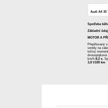
Audi A4 35
Spotřeba běhe
Základní úda
MOTOR A PŘ
Přeplňovaný v
ventily na vá
točivý moment
dvouspojková 
km/h
8,2 s.
Sp
3,8 l/100 km