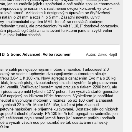
ván, jen se změnilo jejich uspořádání a obě světla spojuje chromovaná
 přepracovaný je nárazník s nastíněnou dvojicí koncovek výfuku –
n na levé straně. Vzhledem k designovým úpravám se čtyřdveřový
 natáhl o 24 mm a rozšířil o 5 mm. Zásadní novinku uvnitř
ový multimediální systém MMI. Ten už se neovládá otočným
tředovém tunelu, ale prostřednictvím větší, 10,1“ dotykové obrazovky.
nám připadá logičtější a na listování funkcemi jsme si zvykli velmi
ě je jinak kabina shodná.
 TDI S tronic Advanced: Volba rozumem
Autor: David Rajdl
 jsme sáhli po nejúspornějším motoru v nabídce. Turbodiesel 2.0
ojený se sedmistupňovým dvouspojkovým automatem slibuje
třebu 3,8-4,1 l/ 100 km. Nový agregát s označením Evo má o 20 kg
ý blok, kované písty, dvouokruhový chladicí systém či přepracovanou
tění ventilů. Vstřikovací systém nyní pracuje s tlakem 2200 barů, ale
jší představuje mild-hybridní 12 V pohon. Ten využívá startér-generátor
 kW napojený na klikovou hřídel řemenem. Výsledkem je například
a neutrál s vypnutým motorem v rozmezí 55 až 160 km/h a zhasnutí
i rychlosti 22 km/h. Motor běží tiše, takže si jeho zhasnutí
pětovné naskočení je příjemně kultivované. Dostatek síly od nízkých
e použít dlouhé převody. Při 130 km/h točí agregát na sedmičku jen
při sešlápnutí plynu nemá jemně fungující automat potřebu podřadit.
jízdě a využití všech eco pomocníků se tak dostáváme na hezký
00 km.