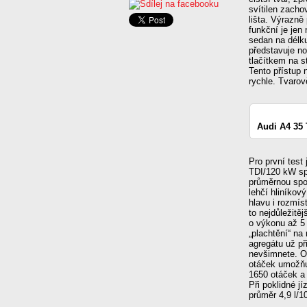
svítilen zacho
lišta. Výrazně
funkční je je
sedan na délku
představuje n
tlačítkem na s
Tento přístup 
rychle. Tvarov
Audi A4 35
Pro první test
TDI/120 kW sp
průměrnou spo
lehčí hliníkov
hlavu i rozmís
to nejdůležitě
o výkonu až 5
„plachtění“ n
agregátu už př
nevšimnete. O
otáček umožňuj
1650 otáček a 
Při poklidné 
průměr 4,9 l/1