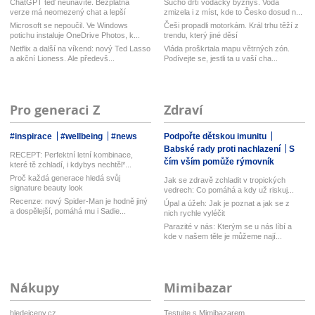
ChatGPT teď neunavíte. Bezplatná
Sucho drtí vodácký byznys. Voda
verze má neomezený chat a lepší
zmizela i z míst, kde to Česko dosud n...
model...
Microsoft se nepoučil. Ve Windows
Češi propadli motorkám. Král trhu těží z
potichu instaluje OneDrive Photos, k...
trendu, který jiné děsí
Netflix a další na víkend: nový Ted Lasso
Vláda proškrtala mapu větrných zón.
a akční Lioness. Ale předevš...
Podívejte se, jestli ta u vaší cha...
Pro generaci Z
Zdraví
#inspirace
#wellbeing
#news
Podpořte dětskou imunitu
Babské rady proti nachlazení
S
RECEPT: Perfektní letní kombinace,
čím vším pomůže rýmovník
které tě zchladí, i kdybys nechtěl*...
Proč každá generace hledá svůj
Jak se zdravě zchladit v tropických
signature beauty look
vedrech: Co pomáhá a kdy už riskuj...
Recenze: nový Spider-Man je hodně jiný
Úpal a úžeh: Jak je poznat a jak se z
a dospělejší, pomáhá mu i Sadie...
nich rychle vyléčit
Parazité v nás: Kterým se u nás líbí a
kde v našem těle je můžeme nají...
Nákupy
Mimibazar
hledejceny.cz
Testujte s Mimibazarem