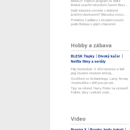
MotoGP: Páteční program ve Velké
Británii uzavřel rekordním časem Bezz...
Další klasická corvette s dobrými
jízdními vlastnostmi? Mitsuoka znovu...
Problémy Cadillacu s brzdami souvisí
podle Bottase s jejich chlazením
Hobby a zábava
BLESK Tlapky
Divoký kačer
Netflix filmy a seriály
Filip Vondrášek: V Jižní Americe si lidé
plují životem mnohem lehčeji,...
Osvěžení ve Schladmingu: Lamy, ferraty
i koulovačka v létě jsou jen pá...
Tipy na víkend: Harry Potter na výstavě!
Folklor, bitvy i setkání vodn...
Video
Prostor X
Branky, body, kokoti