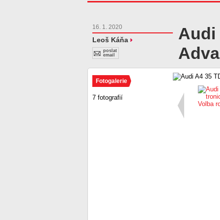
16. 1. 2020
Audi 
Leoš Káňa
Adva
poslat
email
Fotogalerie
7 fotografií