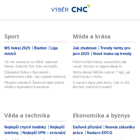
VÝBĚR
Sport
Móda a krása
MS hokej 2025
Biatlon
Liga
Jak zhubnout
Trendy nehty pro
mistrů
jaro 2025
Nové make-up trendy
Už rok neslezou ze hřiště: talisman
Počet kuřáků klesá, zdravotníci ale
Slavie i železný Srb. Kdo nechyběl...
varují: Výrobci e-cigaret lákají m...
Důkladná čistka v Barceloně i
Vedra dávají řidičům zabrat: 7 tipů, jak
zablokovaná záda. Jak vypadá hektické
přežít jízdu v horku
lé...
Pikantní odhalení! Špehové tajné policie
5 rad pro vlasy plné lesku: Jak si užít
věděli o legendární krasubras...
léto bez zničených kadeří
Věda a technika
Ekonomika a byznys
Nejlepší chytré hodinky
Nejlepší
Daňové přiznání
Novela zákoníku
telefony
Nejlepší VPN – srovnání
práce
Nadace EPCG