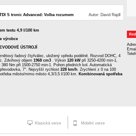
 TDI S tronic Advanced: Volba rozumem
Autor: David Rajdl
m testu 4,9 l/100 km
Red
je výrobce
Adre
EVODOVÉ ÚSTROJÍ
Emai
Tele
znětový řadový čtyřválec, uložený vpředu podélně. Rozvod DOHC, 4
lec. Zdvihový objem
1968 cm3
. Výkon
120 kW
při 3250-4200 min-1,
 380 Nm při 1500-2750 min-1. Pohon předních kol. Automatická
převodovka, 7°. Nejvyšší rychlost
228 km/h
. Zrychlení z 0 na 100
otřeba město/mimo město 4,3/3,5 l/100 km.
Kombinovaná spotřeba
Klasická verze
Mobilní verze