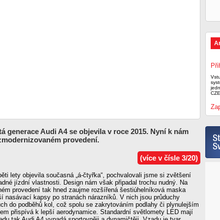
A
Při
Vst
syst
jed
CZE
Zap
tá generace Audi A4 se objevila v roce 2015. Nyní k nám
 zmodernizovaném provedení.
(více v čísle 3/20)
ěti lety objevila současná „á-čtyřka“, pochvalovali jsme si zvětšení
íkladné jízdní vlastnosti. Design nám však připadal trochu nudný. Na
ém provedení tak hned zaujme rozšířená šestiúhelníková maska
ší nasávací kapsy po stranách nárazníků. V nich jsou průduchy
ch do podběhů kol, což spolu se zakrytováním podlahy či plynulejším
em přispívá k lepší aerodynamice. Standardní světlomety LED mají
předu tak Audi A4 vypadá sportovněji a dynamičtěji. Vzadu je tvar