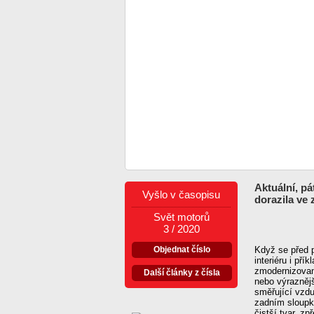
Aktuální, pá
Vyšlo v časopisu
dorazila ve
Svět motorů
3 / 2020
Objednat číslo
Když se před p
interiéru i př
zmodernizovan
Další články z čísla
nebo výrazněj
směřující vzdu
zadním sloupk
čistší tvar, z