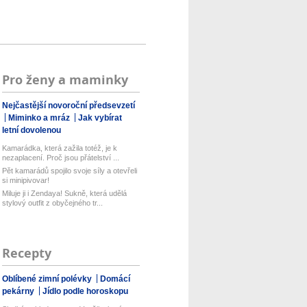
Pro ženy a maminky
Nejčastější novoroční předsevzetí
Miminko a mráz
Jak vybírat
letní dovolenou
Kamarádka, která zažila totéž, je k
nezaplacení. Proč jsou přátelství ...
Pět kamarádů spojilo svoje síly a otevřeli
si minipivovar!
Miluje ji i Zendaya! Sukně, která udělá
stylový outfit z obyčejného tr...
Recepty
Oblíbené zimní polévky
Domácí
pekárny
Jídlo podle horoskopu