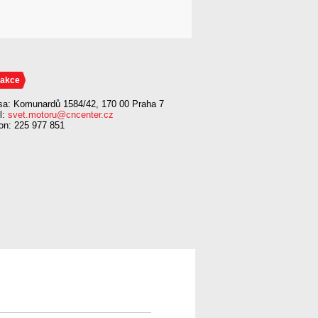
akce
sa: Komunardů 1584/42, 170 00 Praha 7
l:
svet.motoru@cncenter.cz
fon: 225 977 851