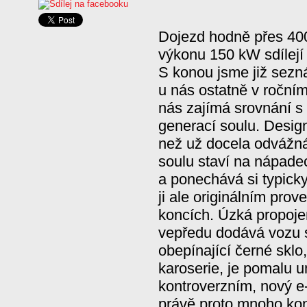
Dojezd hodně přes 400
výkonu 150 kW sdílejí 
S konou jsme již sezn
u nás ostatně v roční
nás zajímá srovnání s n
generací soulu. Design
než už docela odvážná
soulu staví na nápade
a ponechává si typicky
ji ale originálním pro
koncích. Úzká propoje
vepředu dodává vozu sc
obepínající černé sklo,
karoserie, je pomalu
kontroverzním, nový e-s
právě proto mnoho kon