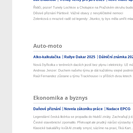
Řidiči, pozor! Tunely Lochkov a Cholupice na Pražském okruhu budou
Děsivé přiznání Pártlové: Vážné obavy z nevyléčitelné nemoci
Zelenková o mrazivé radě od legendy: Jitunko, ty bys měla umřít ml
Auto-moto
Alko-kalkulačka
Rallye Dakar 2025
Dálniční známka 20
Nová čtyřkolka v terénních daciích jezdí bez plynu i elektricky. Už má
Andreas Jenzer: Duchem našeho týmu je dát každému stejné podmínky
Raúl Fernandez zůstane u týmu Trackhouse i v příštích dvou letech
Ekonomika a byznys
Daňové přiznání
Novela zákoníku práce
Nadace EPCG
Legendární česká likérka se propadla do hlubší ztráty. Zachraňují ji d.
České stavebnictví zpomalilo. Překvapil ale prudký nárůst výstavby n
Klasické bakalářky kvůli AI ztratily smysl, sázíme na praxi, říká Kart..