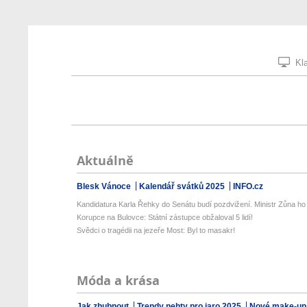
Kla
Aktuálně
Blesk Vánoce
Kalendář svátků 2025
INFO.cz
Kandidatura Karla Řehky do Senátu budí pozdvižení. Ministr Zůna ho k
Korupce na Bulovce: Státní zástupce obžaloval 5 lidí!
Svědci o tragédii na jezeře Most: Byl to masakr!
Móda a krása
Jak zhubnout
Trendy nehty pro jaro 2025
Nové make-up