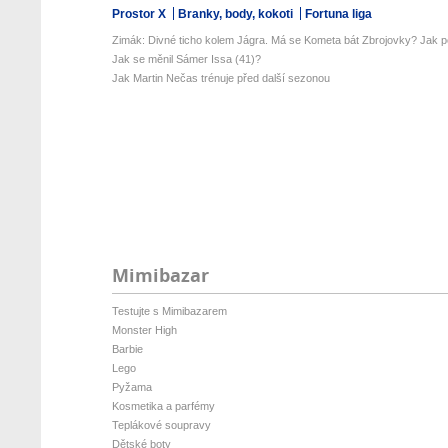
Prostor X
Branky, body, kokoti
Fortuna liga
Zimák: Divné ticho kolem Jágra. Má se Kometa bát Zbrojovky? Jak po
Jak se měnil Sámer Issa (41)?
Jak Martin Nečas trénuje před další sezonou
Mimibazar
Testujte s Mimibazarem
Monster High
Barbie
Lego
Pyžama
Kosmetika a parfémy
Teplákové soupravy
Dětské boty