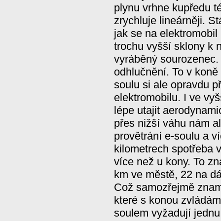
plynu vrhne kupředu t
zrychluje lineárněji. 
jak se na elektromobil
trochu vyšší sklony k 
vyráběný sourozenec. 
odhlučnění. To v koně 
soulu si ale opravdu p
elektromobilu. I ve vy
lépe utajit aerodynamic
přes nižší váhu nám 
provětrání e-soulu a v
kilometrech spotřeba v
více než u kony. To 
km ve městě, 22 na dá
Což samozřejmě zname
které s konou zvládáme
soulem vyžadují jednu 