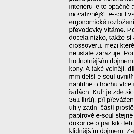
interiéru je to opačně 
inovativnější. e-soul v
ergonomické rozložení
převodovky vítáme. Po
docela nízko, takže si
crossoveru, mezi kter
neustále zařazuje. Poc
hodnotnějším dojmem n
kony. A také volněji, 
mm delší e-soul uvnitř 
nabídne o trochu více
řadách. Kufr je zde sic
361 litrů), při převáže
úhly zadní části prost
papírově e-soul stejné 
dokonce o pár kilo leh
klidnějším dojmem. Za