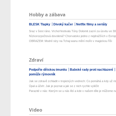
Hobby a zábava
BLESK Tlapky
Divoký kačer
Netflix filmy a seriály
Sraz v šest ráno. Vrchol festivalu Tóny Dolomit zazní za úsvitu ve 300
Nízkorozpočtová dovolená? Chorvatsko jedno z nejdražších v Evropě
OBRAZEM: Modré slzy na Tchaj-wanu mění moře v magickou říši
Zdraví
Podpořte dětskou imunitu
Babské rady proti nachlazení
pomůže rýmovník
Jak se zdravě zchladit v tropických vedrech: Co pomáhá a kdy už ris
Úpal a úžeh: Jak je poznat a jak se z nich rychle vyléčit
Parazité v nás: Kterým se u nás líbí a kde v našem těle je můžeme naj
Video