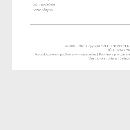
Ložní povlečení
Bazar nábytku
© 2001 - 2026 Copyright
CZECH NEWS CENT
IČO: 02346826,
Autorská práva k publikovaným materiálům
Podmínky pro užívání 
Vlastnická struktura
Jednotn