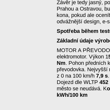
Závěr je tedy jasný, p
Prahou a Ostravou, bu
kona, pokud ale oceníte
odvážnější design, e-s
Spotřeba během test
Základní údaje výrob
MOTOR A PŘEVODOV
elektromotor. Výkon 1
Nm
. Pohon předních 
převodovka. Nejvyšší 
z 0 na 100 km/h
7,9 s
Dojezd dle WLTP
452
město se neudává. K
o
kWh/100 km