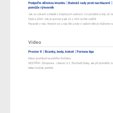
Podpořte dětskou imunitu
Babské rady proti nachlazení
pomůže rýmovník
Jak se zdravě zchladit v tropických vedrech: Co pomáhá a kdy už ris
Úpal a úžeh: Jak je poznat a jak se z nich rychle vyléčit
Parazité v nás: Kterým se u nás líbí a kde v našem těle je můžeme naj
Video
Prostor X
Branky, body, kokoti
Fortuna liga
Klaus promluvil na pohřbu Knížáka
SESTŘIH: Zbrojovka - Liberec 0:1. Rozhodl Dulay, ale při premiéře za
Milan Knížák pohřeb