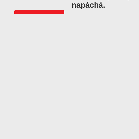
napáchá.
Vyšlo v časopisu
Svět motorů
42 / 2008
Objednat číslo
Další články z čísla