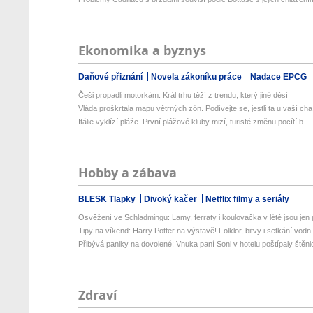
Ekonomika a byznys
Daňové přiznání
Novela zákoníku práce
Nadace EPCG
Češi propadli motorkám. Král trhu těží z trendu, který jiné děsí
Vláda proškrtala mapu větrných zón. Podívejte se, jestli ta u vaší cha.
Itálie vyklízí pláže. První plážové kluby mizí, turisté změnu pocítí b...
Hobby a zábava
BLESK Tlapky
Divoký kačer
Netflix filmy a seriály
Osvěžení ve Schladmingu: Lamy, ferraty i koulovačka v létě jsou jen p
Tipy na víkend: Harry Potter na výstavě! Folklor, bitvy i setkání vodn.
Přibývá paniky na dovolené: Vnuka paní Soni v hotelu poštípaly štěnic
Zdraví