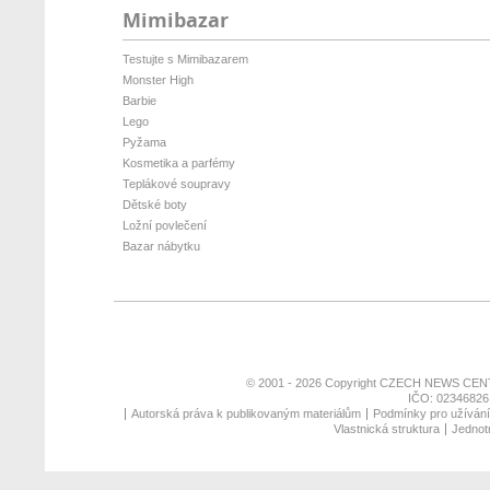
Mimibazar
Testujte s Mimibazarem
Monster High
Barbie
Lego
Pyžama
Kosmetika a parfémy
Teplákové soupravy
Dětské boty
Ložní povlečení
Bazar nábytku
© 2001 - 2026 Copyright
CZECH NEWS CENT
IČO: 02346826,
Autorská práva k publikovaným materiálům
Podmínky pro užívání 
Vlastnická struktura
Jednotn