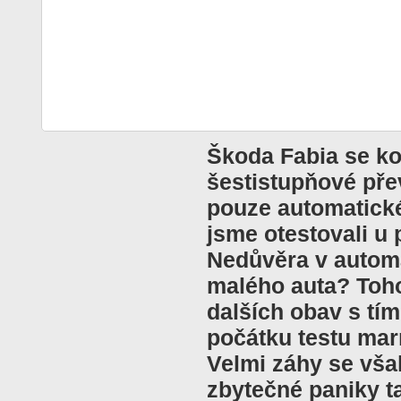
Škoda Fabia se k
šestistupňové pře
pouze automatické
jsme otestovali u
Nedůvěra v autom
malého auta? Toh
dalších obav s tí
počátku testu marn
Velmi záhy se však
zbytečné paniky t