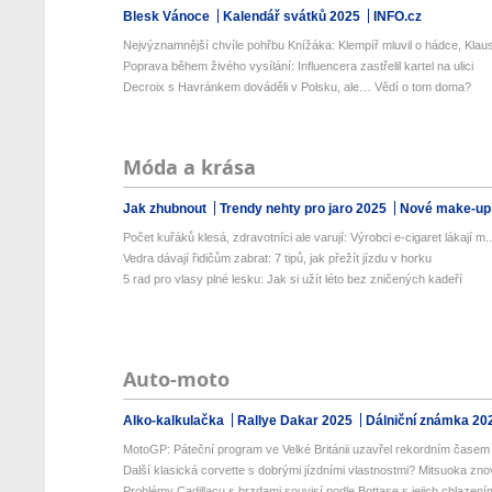
Blesk Vánoce
Kalendář svátků 2025
INFO.cz
Nejvýznamnější chvíle pohřbu Knížáka: Klempíř mluvil o hádce, Klaus
Poprava během živého vysílání: Influencera zastřelil kartel na ulici
Decroix s Havránkem dováděli v Polsku, ale… Vědí o tom doma?
Móda a krása
Jak zhubnout
Trendy nehty pro jaro 2025
Nové make-up
Počet kuřáků klesá, zdravotníci ale varují: Výrobci e-cigaret lákají m..
Vedra dávají řidičům zabrat: 7 tipů, jak přežít jízdu v horku
5 rad pro vlasy plné lesku: Jak si užít léto bez zničených kadeří
Auto-moto
Alko-kalkulačka
Rallye Dakar 2025
Dálniční známka 20
MotoGP: Páteční program ve Velké Británii uzavřel rekordním časem 
Další klasická corvette s dobrými jízdními vlastnostmi? Mitsuoka znov
Problémy Cadillacu s brzdami souvisí podle Bottase s jejich chlazení