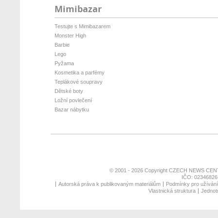
Mimibazar
Testujte s Mimibazarem
Monster High
Barbie
Lego
Pyžama
Kosmetika a parfémy
Teplákové soupravy
Dětské boty
Ložní povlečení
Bazar nábytku
© 2001 - 2026 Copyright
CZECH NEWS CENT
IČO: 02346826,
Autorská práva k publikovaným materiálům
Podmínky pro užívání 
Vlastnická struktura
Jednotn