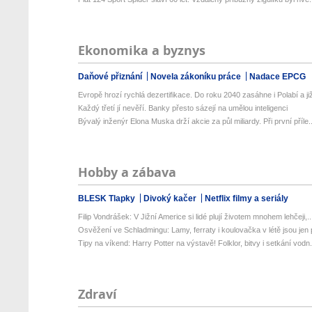
Ekonomika a byznys
Daňové přiznání
Novela zákoníku práce
Nadace EPCG
Evropě hrozí rychlá dezertifikace. Do roku 2040 zasáhne i Polabí a již
Každý třetí jí nevěří. Banky přesto sázejí na umělou inteligenci
Bývalý inženýr Elona Muska drží akcie za půl miliardy. Při první příle..
Hobby a zábava
BLESK Tlapky
Divoký kačer
Netflix filmy a seriály
Filip Vondrášek: V Jižní Americe si lidé plují životem mnohem lehčeji,..
Osvěžení ve Schladmingu: Lamy, ferraty i koulovačka v létě jsou jen p
Tipy na víkend: Harry Potter na výstavě! Folklor, bitvy i setkání vodn.
Zdraví