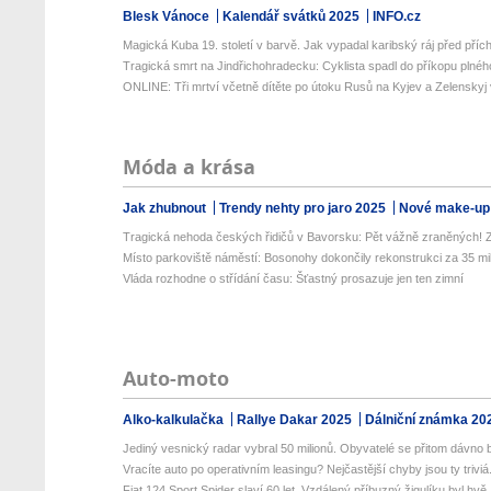
Blesk Vánoce
Kalendář svátků 2025
INFO.cz
Magická Kuba 19. století v barvě. Jak vypadal karibský ráj před přích
Tragická smrt na Jindřichohradecku: Cyklista spadl do příkopu plného
ONLINE: Tři mrtví včetně dítěte po útoku Rusů na Kyjev a Zelenskyj v
Móda a krása
Jak zhubnout
Trendy nehty pro jaro 2025
Nové make-up
Tragická nehoda českých řidičů v Bavorsku: Pět vážně zraněných! Z
Místo parkoviště náměstí: Bosonohy dokončily rekonstrukci za 35 mili
Vláda rozhodne o střídání času: Šťastný prosazuje jen ten zimní
Auto-moto
Alko-kalkulačka
Rallye Dakar 2025
Dálniční známka 20
Jediný vesnický radar vybral 50 milionů. Obyvatelé se přitom dávno b
Vracíte auto po operativním leasingu? Nejčastější chyby jsou ty triviá.
Fiat 124 Sport Spider slaví 60 let. Vzdálený příbuzný žigulíku byl hvě.