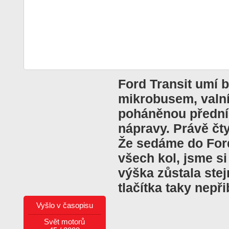
Ford Transit umí 
mikrobusem, valní
poháněnou přední,
nápravy. Právě čty
Že sedáme do For
všech kol, jsme si
výška zůstala stej
tlačítka taky nepři
Vyšlo v časopisu
Svět motorů