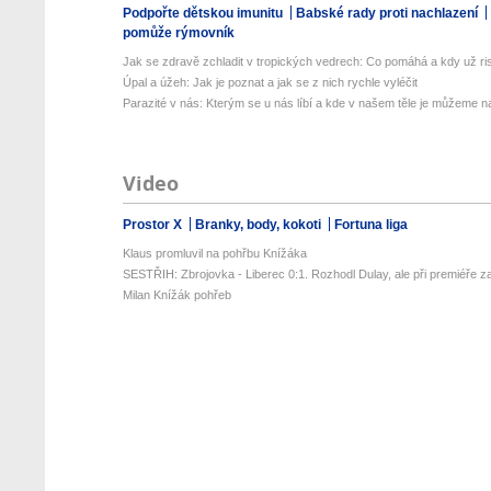
Podpořte dětskou imunitu
Babské rady proti nachlazení
pomůže rýmovník
Jak se zdravě zchladit v tropických vedrech: Co pomáhá a kdy už ris
Úpal a úžeh: Jak je poznat a jak se z nich rychle vyléčit
Parazité v nás: Kterým se u nás líbí a kde v našem těle je můžeme naj
Video
Prostor X
Branky, body, kokoti
Fortuna liga
Klaus promluvil na pohřbu Knížáka
SESTŘIH: Zbrojovka - Liberec 0:1. Rozhodl Dulay, ale při premiéře za
Milan Knížák pohřeb