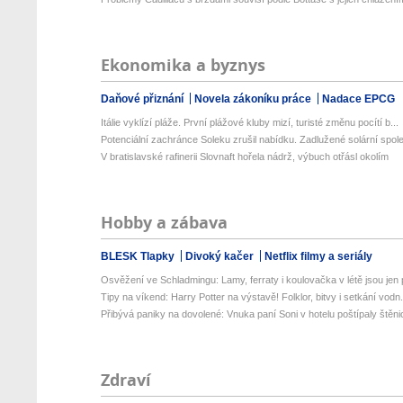
Ekonomika a byznys
Daňové přiznání
Novela zákoníku práce
Nadace EPCG
Itálie vyklízí pláže. První plážové kluby mizí, turisté změnu pocítí b...
Potenciální zachránce Soleku zrušil nabídku. Zadlužené solární spole
V bratislavské rafinerii Slovnaft hořela nádrž, výbuch otřásl okolím
Hobby a zábava
BLESK Tlapky
Divoký kačer
Netflix filmy a seriály
Osvěžení ve Schladmingu: Lamy, ferraty i koulovačka v létě jsou jen p
Tipy na víkend: Harry Potter na výstavě! Folklor, bitvy i setkání vodn.
Přibývá paniky na dovolené: Vnuka paní Soni v hotelu poštípaly štěnic
Zdraví