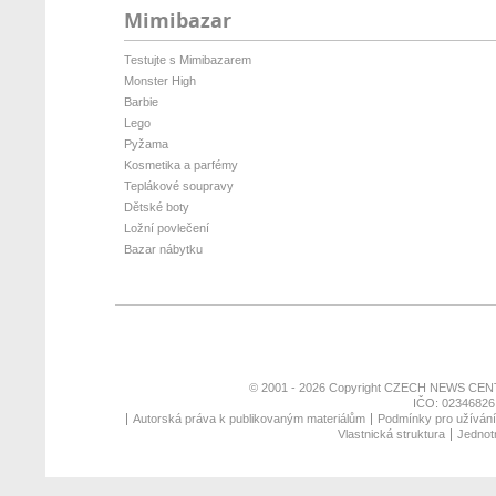
Mimibazar
Testujte s Mimibazarem
Monster High
Barbie
Lego
Pyžama
Kosmetika a parfémy
Teplákové soupravy
Dětské boty
Ložní povlečení
Bazar nábytku
© 2001 - 2026 Copyright
CZECH NEWS CENT
IČO: 02346826,
Autorská práva k publikovaným materiálům
Podmínky pro užívání 
Vlastnická struktura
Jednotn