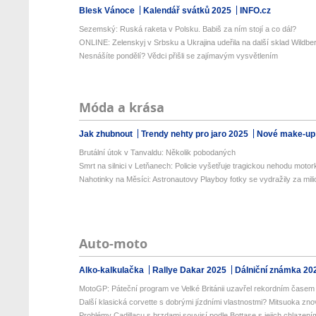
Blesk Vánoce
Kalendář svátků 2025
INFO.cz
Sezemský: Ruská raketa v Polsku. Babiš za ním stojí a co dál?
ONLINE: Zelenskyj v Srbsku a Ukrajina udeřila na další sklad Wildberr
Nesnášíte pondělí? Vědci přišli se zajímavým vysvětlením
Móda a krása
Jak zhubnout
Trendy nehty pro jaro 2025
Nové make-up
Brutální útok v Tanvaldu: Několik pobodaných
Smrt na silnici v Letňanech: Policie vyšetřuje tragickou nehodu motork
Nahotinky na Měsíci: Astronautovy Playboy fotky se vydražily za milio
Auto-moto
Alko-kalkulačka
Rallye Dakar 2025
Dálniční známka 20
MotoGP: Páteční program ve Velké Británii uzavřel rekordním časem 
Další klasická corvette s dobrými jízdními vlastnostmi? Mitsuoka znov
Problémy Cadillacu s brzdami souvisí podle Bottase s jejich chlazení