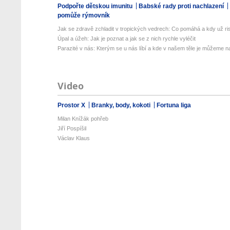
Podpořte dětskou imunitu
Babské rady proti nachlazení
pomůže rýmovník
Jak se zdravě zchladit v tropických vedrech: Co pomáhá a kdy už ris
Úpal a úžeh: Jak je poznat a jak se z nich rychle vyléčit
Parazité v nás: Kterým se u nás líbí a kde v našem těle je můžeme naj
Video
Prostor X
Branky, body, kokoti
Fortuna liga
Milan Knížák pohřeb
Jiří Pospíšil
Václav Klaus