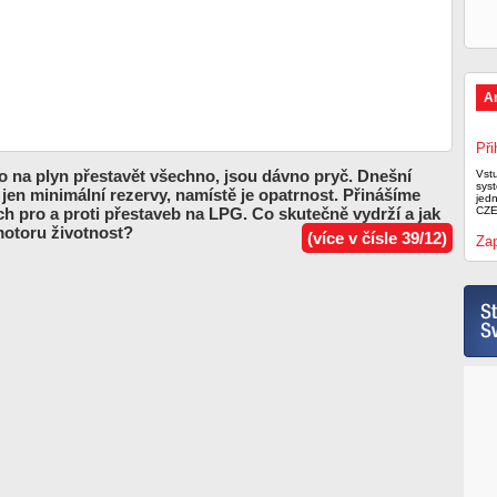
A
Při
lo na plyn přestavět všechno, jsou dávno pryč. Dnešní
Vst
syst
jen minimální rezervy, namístě je opatrnost. Přinášíme
jed
ch pro a proti přestaveb na LPG. Co skutečně vydrží a jak
CZE
motoru životnost?
(více v čísle 39/12)
Zap