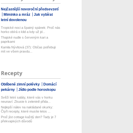
Nejčastější novoroční předsevzetí
Miminko a mráz
Jak vybírat
letní dovolenou
Tropické noci a špatný spánek: Proč nás
horko obírá o klid a kdy už jd...
Thajské nudle s červeným kari a
paprikami
Kamila Nývltová (37): Občas potřebuji
mít ve všem pravdu...
Recepty
Oblíbené zimní polévky
Domácí
pekárny
Jídlo podle horoskopu
Svěží letní saláty, které vás v horku
neunaví: Zkuste k zelenině přida...
Nejlepší nálev na nakládané okurky:
Čtyři recepty, které musíte letos ...
Proč jíst cottage každý den? Tady je 7
překvapivých důvodů