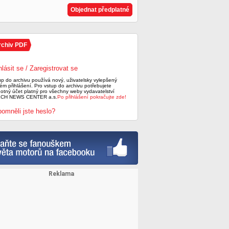
Objednat předplatné
rchiv PDF
hlásit se / Zaregistrovat se
up do archivu používá nový, uživatelsky vylepšený
ém přihlášení. Pro vstup do archivu potřebujete
notný účet platný pro všechny weby vydavatelství
CH NEWS CENTER a.s.
Po přihlášení pokračujte zde!
omněli jste heslo?