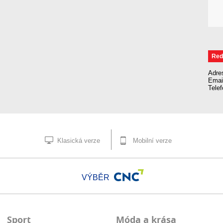
Red
Adre
Emai
Tele
Klasická verze
Mobilní verze
VÝBĚR
Sport
Móda a krása