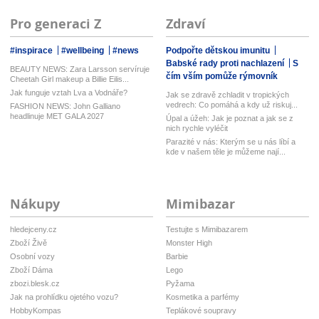
Pro generaci Z
Zdraví
#inspirace
#wellbeing
#news
Podpořte dětskou imunitu
Babské rady proti nachlazení
S
BEAUTY NEWS: Zara Larsson servíruje
čím vším pomůže rýmovník
Cheetah Girl makeup a Billie Eilis...
Jak funguje vztah Lva a Vodnáře?
Jak se zdravě zchladit v tropických
vedrech: Co pomáhá a kdy už riskuj...
FASHION NEWS: John Galliano
headlinuje MET GALA 2027
Úpal a úžeh: Jak je poznat a jak se z
nich rychle vyléčit
Parazité v nás: Kterým se u nás líbí a
kde v našem těle je můžeme nají...
Nákupy
Mimibazar
hledejceny.cz
Testujte s Mimibazarem
Zboží Živě
Monster High
Osobní vozy
Barbie
Zboží Dáma
Lego
zbozi.blesk.cz
Pyžama
Jak na prohlídku ojetého vozu?
Kosmetika a parfémy
HobbyKompas
Teplákové soupravy