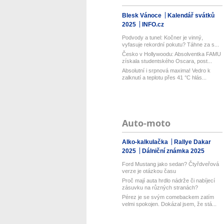
Blesk Vánoce
Kalendář svátků
2025
INFO.cz
Podvody a tunel: Kočner je vinný,
vyfasuje rekordní pokutu? Táhne za s...
Česko v Hollywoodu: Absolventka FAMU
získala studentského Oscara, post...
Absolutní i srpnová maxima! Vedro k
zalknutí a teplotu přes 41 °C hlás...
Auto-moto
Alko-kalkulačka
Rallye Dakar
2025
Dálniční známka 2025
Ford Mustang jako sedan? Čtyřdveřová
verze je otázkou času
Proč mají auta hrdlo nádrže či nabíjecí
zásuvku na různých stranách?
Pérez je se svým comebackem zatím
velmi spokojen. Dokázal jsem, že stá...