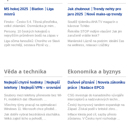
MS hokej 2025
Biatlon
Liga
Jak zhubnout
Trendy nehty pro
mistrů
jaro 2025
Nové make-up trendy
Finsko - Česko 5:4. Těsná přestřelka,
Soutěž týdeníku AHA TV magazín o
velké zklamání. Osmnáctka je mim...
kávovar Tchibo
Persony. 10 českých hokejistů s
Řekněte STOP mdlým vlasům! Jak jim
nejvyšším průměrem bodů na zápas v
zaručeně vrátíte lesk?
his...
Liga očima fanoušků: Chorého ve Slavii
Mariánské Lázně na podzim: ideální čas
zpět nechtějí, sestava Plzně vy...
na wellness, relaxaci i zážitky
Věda a technika
Ekonomika a byznys
Nejlepší chytré hodinky
Nejlepší
Daňové přiznání
Novela zákoníku
telefony
Nejlepší VPN – srovnání
práce
Nadace EPCG
Soubory mezi telefony přenesete bez Wi-
CSG investuje do kanadského vývojáře
Fi, mobilních dat i Bluetooth. ...
interceptorů a nadzvukových techn...
Všechny týmy pracují na optimalizaci
Český byznysový tandem expanduje na
Windows 11. Microsoft chce předbě...
Západ. Získal podíl v britské zbro...
Jak dobře vybrat bezdrátová sluchátka.
Inflace klesla pod cíl, sazby přesto
Velká zajistí ticho a pohodlí, ...
zůstanou. V Česku nyní rozhoduje ...