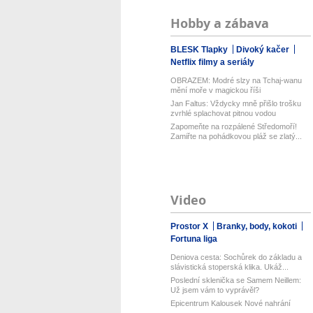
Hobby a zábava
BLESK Tlapky
Divoký kačer
Netflix filmy a seriály
OBRAZEM: Modré slzy na Tchaj-wanu
mění moře v magickou říši
Jan Faltus: Vždycky mně přišlo trošku
zvrhlé splachovat pitnou vodou
Zapomeňte na rozpálené Středomoří!
Zamiřte na pohádkovou pláž se zlatý...
Video
Prostor X
Branky, body, kokoti
Fortuna liga
Deniova cesta: Sochůrek do základu a
slávistická stoperská klika. Ukáž...
Poslední sklenička se Samem Neillem:
Už jsem vám to vyprávěl?
Epicentrum Kalousek Nové nahrání