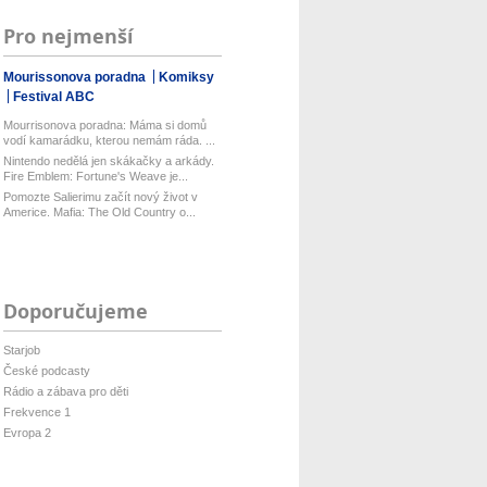
Pro nejmenší
Mourissonova poradna
Komiksy
Festival ABC
Mourrisonova poradna: Máma si domů
vodí kamarádku, kterou nemám ráda. ...
Nintendo nedělá jen skákačky a arkády.
Fire Emblem: Fortune's Weave je...
Pomozte Salierimu začít nový život v
Americe. Mafia: The Old Country o...
Doporučujeme
Starjob
České podcasty
Rádio a zábava pro děti
Frekvence 1
Evropa 2