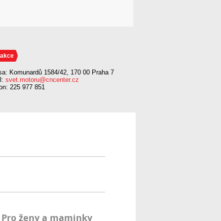
akce
sa: Komunardů 1584/42, 170 00 Praha 7
l:
svet.motoru@cncenter.cz
fon: 225 977 851
Pro ženy a maminky