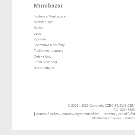
Mimibazar
Testujte s Mimibazarem
Monster High
Barbie
Lego
Pyžama
Kosmetika a parfémy
Teplákové soupravy
Dětské boty
Ložní povlečení
Bazar nábytku
© 2001 - 2026 Copyright
CZECH NEWS CENT
IČO: 02346826,
Autorská práva k publikovaným materiálům
Podmínky pro užívání 
Vlastnická struktura
Jednotn