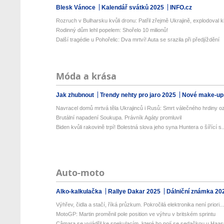
Blesk Vánoce
Kalendář svátků 2025
INFO.cz
Rozruch v Bulharsku kvůli dronu: Patřil zřejmě Ukrajině, explodoval ki
Rodinný dům lehl popelem: Shořelo 10 milionů!
Další tragédie u Pohořelic: Dva mrtví! Auta se srazila při předjíždění
Móda a krása
Jak zhubnout
Trendy nehty pro jaro 2025
Nové make-up
Navracel domů mrtvá těla Ukrajinců i Rusů: Smrt válečného hrdiny o
Brutální napadení Soukupa. Právník Agáty promluvil
Biden kvůli rakovině trpí! Bolestná slova jeho syna Huntera o šířící s..
Auto-moto
Alko-kalkulačka
Rallye Dakar 2025
Dálniční známka 20
Výhřev, čidla a stačí, říká průzkum. Pokročilá elektronika není priori..
MotoGP: Martin proměnil pole position ve výhru v britském sprintu
Câmara se vyjádřil ke spekulacím, které ho pojí se sedačkou u Haa