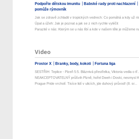
Podpořte dětskou imunitu
Babské rady proti nachlazení
pomůže rýmovník
Jak se zdravě zchladit v tropických vedrech: Co pomáhá a kdy už ris
Úpal a úžeh: Jak je poznat a jak se z nich rychle vyléčit
Parazité v nás: Kterým se u nás líbí a kde v našem těle je můžeme naj
Video
Prostor X
Branky, body, kokoti
Fortuna liga
SESTŘIH: Teplice - Plzeň 5:5. Bláznivá přestřelka, Viktoria vedla o tř..
NEAKCEPTOVATELNÝ průšvih Plzně, hořel Dweh i Doski, nesmysl Kr
Prague Pride vrcholí: Tisíce lidí v ulicích, jde duhový průvod! (8. sr...