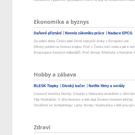
Ekonomika a byznys
Daňové přiznání
Novela zákoníku práce
Nadace EPCG
Za státní dluhy Česko platí čtvrté nejvyšší úroky v Evropské unii
Děsivý pohled na českou krajinu. Proč v Česku mizí voda a jak k tom
Emancipace českých miliardářů. Proč Strnad, Křetínský a Komárek n
Hobby a zábava
BLESK Tlapky
Divoký kačer
Netflix filmy a seriály
Cestovní horečka šlechty: Chuďas z Klatovska otrokářem v Jižní Am
Filip Vondrášek: V Jižní Americe si lidé plují životem mnohem lehčeji,..
Osvěžení ve Schladmingu: Lamy, ferraty i koulovačka v létě jsou jen p
Zdraví