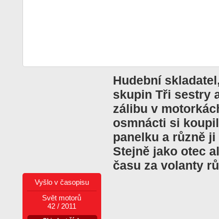
Hudební skladatel
skupin Tři sestry
zálibu v motorkác
osmnácti si koupil
panelku a různě j
Stejně jako otec a
času za volanty r
Vyšlo v časopisu
Svět motorů
42 / 2011