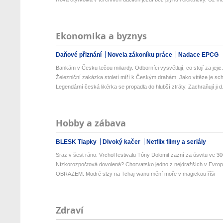
Ekonomika a byznys
Daňové přiznání
Novela zákoníku práce
Nadace EPCG
Bankám v Česku tečou miliardy. Odborníci vysvětlují, co stojí za jejic.
Železniční zakázka století míří k Českým drahám. Jako vítěze je schv
Legendární česká likérka se propadla do hlubší ztráty. Zachraňují ji d.
Hobby a zábava
BLESK Tlapky
Divoký kačer
Netflix filmy a seriály
Sraz v šest ráno. Vrchol festivalu Tóny Dolomit zazní za úsvitu ve 300
Nízkorozpočtová dovolená? Chorvatsko jedno z nejdražších v Evropě
OBRAZEM: Modré slzy na Tchaj-wanu mění moře v magickou říši
Zdraví