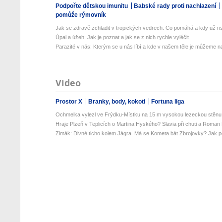
Podpořte dětskou imunitu
Babské rady proti nachlazení
pomůže rýmovník
Jak se zdravě zchladit v tropických vedrech: Co pomáhá a kdy už ris
Úpal a úžeh: Jak je poznat a jak se z nich rychle vyléčit
Parazité v nás: Kterým se u nás líbí a kde v našem těle je můžeme naj
Video
Prostor X
Branky, body, kokoti
Fortuna liga
Ochmelka vylezl ve Frýdku-Místku na 15 m vysokou lezeckou stěnu. 
Hraje Plzeň v Teplicích o Martina Hyského? Slavia při chuti a Roman 
Zimák: Divné ticho kolem Jágra. Má se Kometa bát Zbrojovky? Jak po