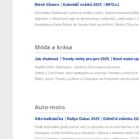
Blesk Vánoce
Kalendář svátků 2025
INFO.cz
Ochmelka-Spiderman vylezl na umělou stěnu: Superschopnosti přišly 
Afghánec v Mnichově najel do demonstrace odborářů, zabil matku s ba
Kandidatura Karla Řehky do Senátu budí pozdvižení. Ministr Zůna ho k
Móda a krása
Jak zhubnout
Trendy nehty pro jaro 2025
Nové make-up
Napětí kolem StarDance: Jandová šmírovala konkurenci
Unikát v Zoo Praha: Mezi antilopami se prochází miminko zoborožce 
Řidiči, pozor! Tunely Lochkov a Cholupice na Pražském okruhu budou
Auto-moto
Alko-kalkulačka
Rallye Dakar 2025
Dálniční známka 20
Podle Antonelliho ještě potrvá, než se dostane na úroveň Norrise a Ver
Dostupné rychlé kombíky jsou minulostí. Zábava s batohem dnes zač
Nová čtyřkolka v terénních daciích jezdí bez plynu i elektricky. Už má