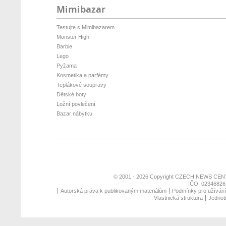
Mimibazar
Testujte s Mimibazarem
Monster High
Barbie
Lego
Pyžama
Kosmetika a parfémy
Teplákové soupravy
Dětské boty
Ložní povlečení
Bazar nábytku
© 2001 - 2026 Copyright
CZECH NEWS CENT
IČO: 02346826,
Autorská práva k publikovaným materiálům
Podmínky pro užívání 
Vlastnická struktura
Jednotn