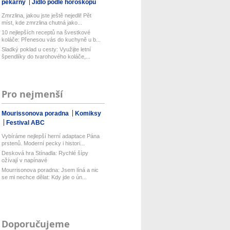
pekárny
Jídlo podle horoskopu
Zmrzlina, jakou jste ještě nejedli! Pět
míst, kde zmrzlina chutná jako...
10 nejlepších receptů na švestkové
koláče: Přenesou vás do kuchyně u b...
Sladký poklad u cesty: Využijte letní
špendlíky do tvarohového koláče,...
Pro nejmenší
Mourissonova poradna
Komiksy
Festival ABC
Vybíráme nejlepší herní adaptace Pána
prstenů. Moderní pecky i histori...
Desková hra Stínadla: Rychlé šípy
ožívají v napínavé
Mourrisonova poradna: Jsem líná a nic
se mi nechce dělat: Kdy jde o ún...
Doporučujeme