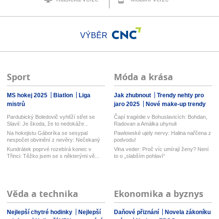
VÝBĚR
Sport
Móda a krása
MS hokej 2025
Biatlon
Liga
Jak zhubnout
Trendy nehty pro
mistrů
jaro 2025
Nové make-up trendy
Pardubický Boledovič vyhlíží střet se
Čapí tragédie v Bohuslavicích: Bohdan,
Slavií: Je škoda, že to nedokáže...
Radovan a Amálka uhynuli
Na hokejistu Gáboríka se sesypal
Pawlowské ujely nervy: Halina nařčena z
nespočet obvinění z nevěry: Nečekaný
podvodu!
...
Kundrátek poprvé rozebírá konec v
Vlna veder: Proč víc umírají ženy? Není
Třinci: Těžko jsem se s některými vě...
to o „slabším pohlaví“
Věda a technika
Ekonomika a byznys
Nejlepší chytré hodinky
Nejlepší
Daňové přiznání
Novela zákoníku