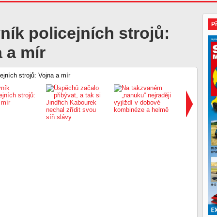
P
ník policejních strojů:
 a mír