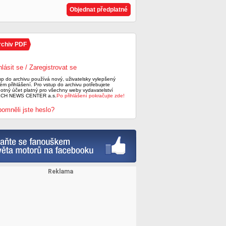
Objednat předplatné
rchiv PDF
hlásit se / Zaregistrovat se
up do archivu používá nový, uživatelsky vylepšený
ém přihlášení. Pro vstup do archivu potřebujete
notný účet platný pro všechny weby vydavatelství
CH NEWS CENTER a.s.
Po přihlášení pokračujte zde!
omněli jste heslo?