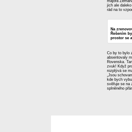
majora Zemana
jich ale dalek
rád na to vzp
Na zrenovov
Řešením by
prostor se a
Co by to bylo 
absentovaly m
Rovenska. Tam 
zvuk! Když proj
rozplývá se ma
„Jsou schovan
kde bych vybu
svěřuje se na 
splněného př