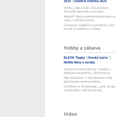
2025
Dálniční známka 2025
Výhřev, čidla a stačí, říká průzkum.
Pokročilá elektronika není priori...
MotoGP: Martin proměnil pole position ve
výhru v britském sprintu
Câmara se vyjádřil ke spekulacím, které
ho pojí se sedačkou u Haasu
Hobby a zábava
BLESK Tlapky
Divoký kačer
Netflix filmy a seriály
Cestovní horečka šlechty: Chuďas z
Klatovska otrokářem v Jižní Americe
Filip Vondrášek: V Jižní Americe si lidé
plují životem mnohem lehčeji,...
Osvěžení ve Schladmingu: Lamy, ferraty
i koulovačka v létě jsou jen pá...
Video