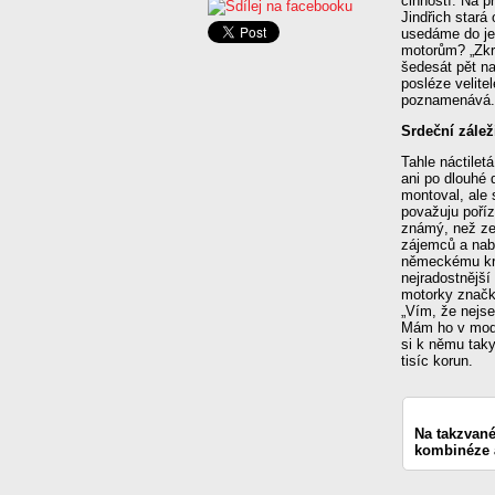
činností. Na 
Jindřich stará
usedáme do je
motorům? „Zkr
šedesát pět na
posléze velit
poznamenává.
Srdeční zálež
Tahle náctilet
ani po dlouhé 
montoval, ale 
považuju poří
známý, než zem
zájemců a nabí
německému kra
nejradostnější
motorky značk
„Vím, že nejse
Mám ho v modr
si k němu taky
tisíc korun.
Na takzvané
kombinéze 