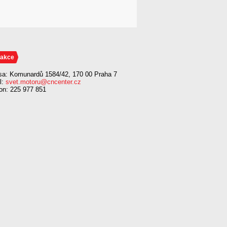
akce
sa: Komunardů 1584/42, 170 00 Praha 7
l:
svet.motoru@cncenter.cz
fon: 225 977 851