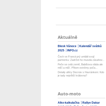
Aktuálně
Blesk Vánoce
Kalendář svátků
2025
INFO.cz
Čech ve Francii prý umlátil svojí
partnerku: Zadržet ho musela zásahov...
Peče se celá země, Babišova vláda ale
mlčí a mlží. Přitom extrémy poča...
Detaily aféry Decroix s Havránkem: Kdo
je tady největší královna?
Auto-moto
Alko-kalkulačka
Rallye Dakar