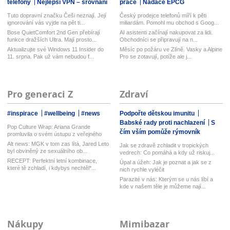
telefony
Nejlepší VPN – srovnání
práce
Nadace EPCG
Tuto dopravní značku Češi neznají. Její
Český prodejce telefonů míří k pěti
ignorování vás vyjde na pět ti...
miliardám. Pomohl mu obchod s Goog...
Bose QuietComfort 2nd Gen přebírají
AI asistenti začínají nakupovat za lidi.
funkce dražších Ultra. Mají prosto...
Obchodníci se připravují na n...
Aktualizujte své Windows 11 Insider do
Měsíc po požáru ve Zlíně. Vasky a Alpine
11. srpna. Pak už vám nebudou f...
Pro se zotavují, potíže ale j...
Pro generaci Z
Zdraví
#inspirace
#wellbeing
#news
Podpořte dětskou imunitu
Babské rady proti nachlazení
S
Pop Culture Wrap: Ariana Grande
čím vším pomůže rýmovník
promluvila o svém ústupu z veřejného
ž...
Alt news: MGK v tom zas lítá, Jared Leto
Jak se zdravě zchladit v tropických
byl obviněný ze sexuálního ob...
vedrech: Co pomáhá a kdy už riskuj...
RECEPT: Perfektní letní kombinace,
Úpal a úžeh: Jak je poznat a jak se z
které tě zchladí, i kdybys nechtěl*...
nich rychle vyléčit
Parazité v nás: Kterým se u nás líbí a
kde v našem těle je můžeme nají...
Nákupy
Mimibazar