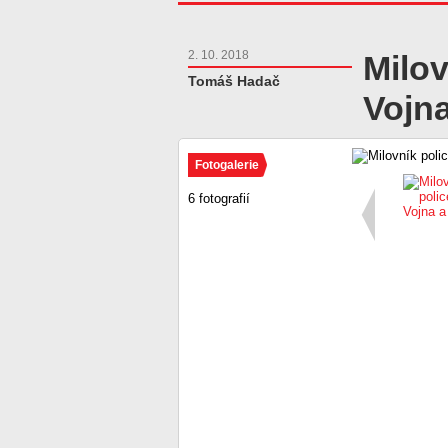
2. 10. 2018
Milov
Tomáš Hadač
Vojna
Fotogalerie
6 fotografií