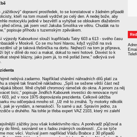
žbě
o „zážitkový“ dopravní prostředek, to se konstatovat v žádném případě
policisty, kteří na tom museli vydržet po celý den. A nedej bože, aby
omhle motocyklu jedině v bezvětří a vyhýbat se obloukem dlažebním
před očima, jak jsem vezl Jakuba Smolíka ve větru. Chudák na to
e,“ popisuje příhodu s tuzemským zpěvákem.
Red
í výjezdy Kabourkovi slouží kupříkladu Tatry 603 a 613 - svého času
ambasádě v Moskvě. Co se mu honí hlavou, když vyjíždí na svá
Adre
jezdění už je taková třešnička na dortu. Nejhezčí na tom je příprava,
Emai
ží být v dílně do noci a makat, dokud to není hotové. Dovést to k
Tele
otkat stejné blázny, jako jsem já, to mě pořád žene,“ odkrývá své
.
zidenta
řejmě nebývá zadarmo. Například shánění náhradních dílů platí za
u a stejně tak finančně nákladnou. „Spíš se sežene větší část než
– nějaká blbost. Mně chyběl chromový rámeček do okna. A jenom za něj
vacet tisíc,“ popisuje Jindřich Kabourek investici do renovace nyní
y 603, jež v roce 1975 doprovázela prezidenta. Celkově údržba
parku mu odčerpává mnoho sil. „Už mě to zmáhá. Ty motorky několik
í, pak je vyndám, a nenaskočí. To samé u aut. Spravím jedno, za
brzdiče u druhého. Na tohle je třeba expert VAZ 2103, který mi zalehl
jsilnější zážitky jsou však kolektivního rázu. A poněvadž půjčoval a
zy do filmů, seznámil se s řadou známých osobností. „Co se týče
jsme moc věcí. Vozíval jsem například Vláďu Brabce z 30 případů