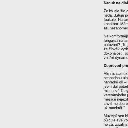
Nanuk na dla
Že by ale šlo 
nedá. „Lituju 
foukalo. Na t
kostkám. Mám 
asi nezapomen
Na komfortnějš
fungující na 
putování? „To 
že člověk vydr
dokonalosti, p
vnitřní dynamo
Doprovod pre
Ale nic samoz
nesnadnou úloh
náhradní díl 
jsem dal pětad
milionové Tatr
veteránského 
měsíců nejezd
chvíli nejdou 
už mockrát.“
Muzejní sen Ne
půjčuje své vo
herců, zažili 