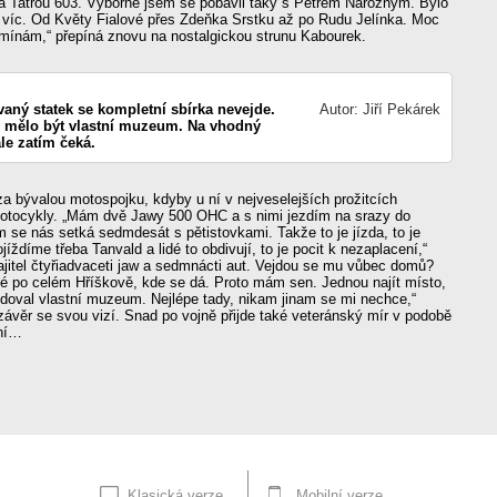
 Tatrou 603. Výborně jsem se pobavil taky s Petrem Nárožným. Bylo
o víc. Od Květy Fialové přes Zdeňka Srstku až po Rudu Jelínka. Moc
omínám,“ přepíná znovu na nostalgickou strunu Kabourek.
aný statek se kompletní sbírka nevejde.
Autor: Jiří Pekárek
 mělo být vlastní muzeum. Na vhodný
le zatím čeká.
za bývalou motospojku, kdyby u ní v nejveselejších prožitcích
otocykly. „Mám dvě Jawy 500 OHC a s nimi jezdím na srazy do
se nás setká sedmdesát s pětistovkami. Takže to je jízda, to je
íždíme třeba Tanvald a lidé to obdivují, to je pocit k nezaplacení,“
jitel čtyřiadvaceti jaw a sedmnácti aut. Vejdou se mu vůbec domů?
é po celém Hříškově, kde se dá. Proto mám sen. Jednou najít místo,
doval vlastní muzeum. Nejlépe tady, nikam jinam se mi nechce,“
závěr se svou vizí. Snad po vojně přijde také veteránský mír v podobě
ání…
Klasická verze
Mobilní verze