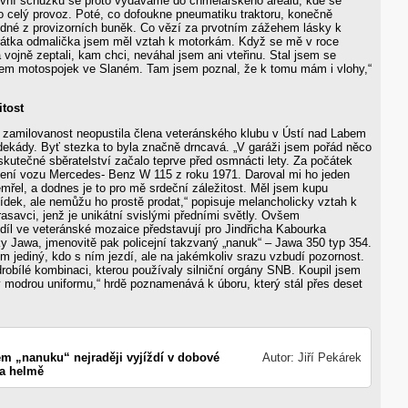
první schůzku se proto vydáváme do chmelařského areálu, kde se
 o celý provoz. Poté, co dofoukne pneumatiku traktoru, konečně
dné z provizorních buněk. Co vězí za prvotním zážehem lásky k
átka odmalička jsem měl vztah k motorkám. Když se mě v roce
 vojně zeptali, kam chci, neváhal jsem ani vteřinu. Stal jsem se
elem motospojek ve Slaném. Tam jsem poznal, že k tomu mám i vlohy,“
itost
á zamilovanost neopustila člena veteránského klubu v Ústí nad Labem
dekády. Byť stezka to byla značně drncavá. „V garáži jsem pořád něco
skutečné sběratelství začalo teprve před osmnácti lety. Za počátek
zení vozu Mercedes- Benz W 115 z roku 1971. Daroval mi ho jeden
řel, a dodnes je to pro mě srdeční záležitost. Měl jsem kupu
dek, ale nemůžu ho prostě prodat,“ popisuje melancholicky vztah k
savci, jenž je unikátní svislými předními světly. Ovšem
 díl ve veteránské mozaice představují pro Jindřicha Kabourka
y Jawa, jmenovitě pak policejní takzvaný „nanuk“ – Jawa 350 typ 354.
m jediný, kdo s ním jezdí, ale na jakémkoliv srazu vzbudí pozornost.
obílé kombinaci, kterou používaly silniční orgány SNB. Koupil jsem
 modrou uniformu,“ hrdě poznamenává k úboru, který stál přes deset
m „nanuku“ nejraději vyjíždí v dobové
Autor: Jiří Pekárek
a helmě