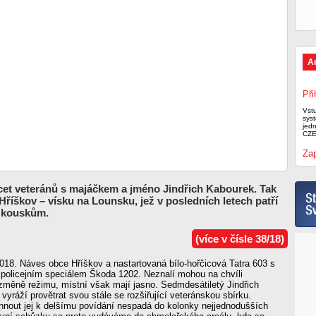
A
Při
Vst
syst
jed
CZE
Zap
cet veteránů s majáčkem a jméno Jindřich Kabourek. Tak
Hříškov – vísku na Lounsku, jež v posledních letech patří
 kouskům.
(více v čísle 38/18)
018. Náves obce Hříškov a nastartovaná bílo-hořčicová Tatra 603 s
policejním speciálem Škoda 1202. Neznalí mohou na chvíli
změně režimu, místní však mají jasno. Sedmdesátiletý Jindřich
vyráží provětrat svou stále se rozšiřující veteránskou sbírku.
hnout jej k delšímu povídání nespadá do kolonky nejjednodušších