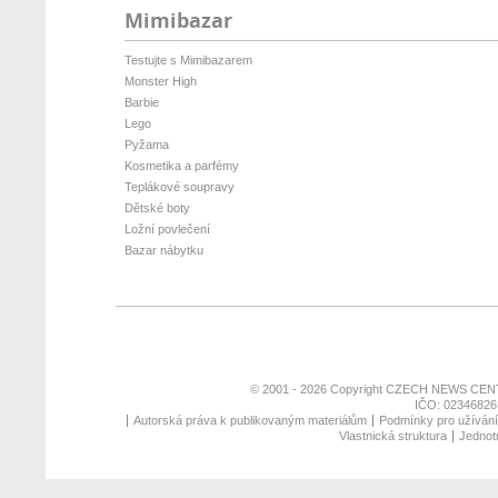
Mimibazar
Testujte s Mimibazarem
Monster High
Barbie
Lego
Pyžama
Kosmetika a parfémy
Teplákové soupravy
Dětské boty
Ložní povlečení
Bazar nábytku
© 2001 - 2026 Copyright
CZECH NEWS CENT
IČO: 02346826,
Autorská práva k publikovaným materiálům
Podmínky pro užívání 
Vlastnická struktura
Jednotn