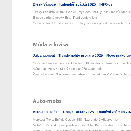
Blesk Vánoce
Kalendář svátků 2025
INFO.cz
Český konstruktivismus v exilu. Výstava ukazuje díla umělců, kteří se
Erupce sicilské sopky Etny: Ruší desítky letů
Česko čeká další vlna veder: Teploty vystoupají nad tropických 32 st
Móda a krása
Jak zhubnout
Trendy nehty pro jaro 2025
Nové make-up
Cestovní horečka šlechty: Chuďas z Klatovska otrokářem v Jižní Ame
Máte málo vody? Zrádný signál ukáže vaše moč
Životní koncert Ztraceného na Letné: Co se dělo ve VIP stanu? Jágr př
Auto-moto
Alko-kalkulačka
Rallye Dakar 2025
Dálniční známka 20
Mototest Royal Enfield Classic 650: Návrat do čtyřicátých let
MotoGP: Ze zisku pole position se ve Velké Británii raduje Jorge Marti.
MotoGP: Postup do druhé části britské kvalifikace vybojovali Morbidell