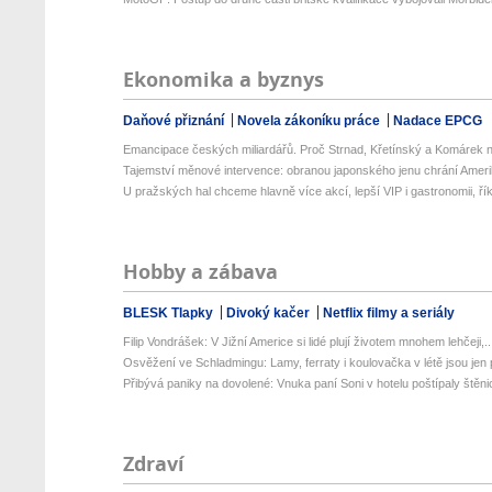
Ekonomika a byznys
Daňové přiznání
Novela zákoníku práce
Nadace EPCG
Emancipace českých miliardářů. Proč Strnad, Křetínský a Komárek n
Tajemství měnové intervence: obranou japonského jenu chrání Amerik
U pražských hal chceme hlavně více akcí, lepší VIP i gastronomii, řík
Hobby a zábava
BLESK Tlapky
Divoký kačer
Netflix filmy a seriály
Filip Vondrášek: V Jižní Americe si lidé plují životem mnohem lehčeji,..
Osvěžení ve Schladmingu: Lamy, ferraty i koulovačka v létě jsou jen p
Přibývá paniky na dovolené: Vnuka paní Soni v hotelu poštípaly štěnic
Zdraví