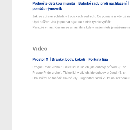
Podpořte dětskou imunitu
Babské rady proti nachlazení
pomůže rýmovník
Jak se zdravě zchladit v tropických vedrech: Co pomáhá a kdy už ris
Úpal a úžeh: Jak je poznat a jak se z nich rychle vyléčit
Parazité v nás: Kterým se u nás líbí a kde v našem těle je můžeme naj
Video
Prostor X
Branky, body, kokoti
Fortuna liga
Prague Pride vrcholí: Tisíce lidí v ulicích, jde duhový průvod! (8. sr...
Prague Pride vrcholí: Tisíce lidí v ulicích, jde duhový průvod! (8. sr...
Hra světel na fasádě slavné vily: Tugendhat slaví 25 let na seznamu 