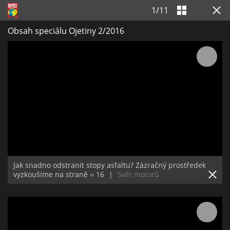
1
/
11
Obsah speciálu Ojetiny 2/2016
Jak snadno odstranit stopy asfaltu? Zázračný prostředek
vyzkoušíme na straně ›› 16
|
Svět motorů