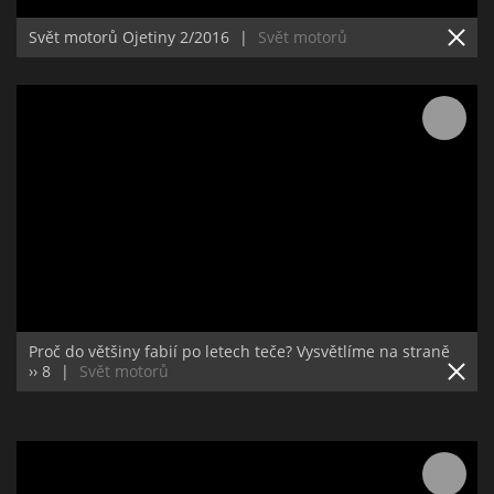
Svět motorů Ojetiny 2/2016
|
Svět motorů
Proč do většiny fabií po letech teče? Vysvětlíme na straně
›› 8
|
Svět motorů