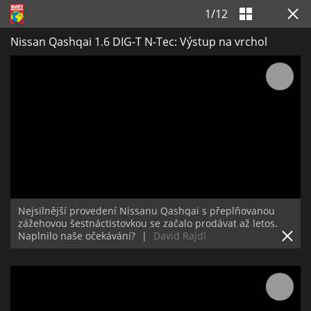
1
/
12
Nissan Qashqai 1.6 DIG-T N-Tec: Výstup na vrchol
Nejsilnější provedení Nissanu Qashqai s přeplňovanou
zážehovou šestnáctistovkou se začalo prodávat až letos.
Naplnilo naše očekávání?
|
David Rajdl