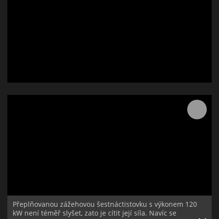
Přeplňovanou zážehovou šestnáctistovku s výkonem 120
kW není téměř slyšet, zato je cítit její síla. Navíc se