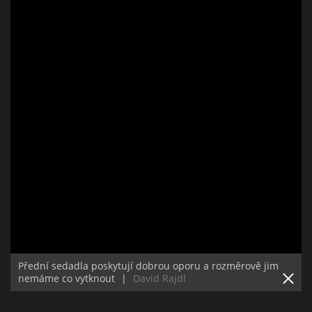
Přední sedadla poskytují dobrou oporu a rozměrově jim
nemáme co vytknout
|
David Rajdl