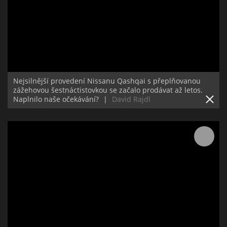
Nejsilnější provedení Nissanu Qashqai s přeplňovanou
zážehovou šestnáctistovkou se začalo prodávat až letos.
Naplnilo naše očekávání?
|
David Rajdl