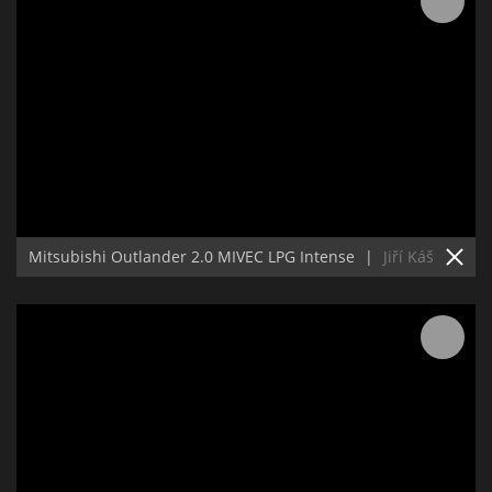
Mitsubishi Outlander 2.0 MIVEC LPG Intense
|
Jiří Káš