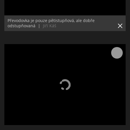
Převodovka je pouze pětistupňová, ale dobře
odstupňovaná
|
Jiří Káš