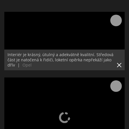
Interiér je krásný, útulný a adekvátně kvalitní. Středová
část je natočená k řidiči, loketní opěrka nepřekáží jako
dřív
|
Opel