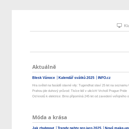
Kla
Aktuálně
Blesk Vánoce
Kalendář svátků 2025
INFO.cz
Hra světel na fasádě slavné vily: Tugendhat slaví 25 let na seznamu 
Prahou jde duhový průvod: Tisíce lidí v ulicích! Vrcholí Prague Pride
Od knotů k elektrice: Brno připomíná 245 let od zavedení veřejného o
Móda a krása
Jak zhubnout
Trendy nehty pro jaro 2025
Nové make-up