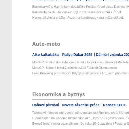
Exministryně s Havránkem dováděli v Polsku: První slova Decroix i H
Katastrofa na jihu Japonska: Tajfun zranil šest lidí a míří k Číně!
Horko, alkohol a prášky: Pozor na kombinaci, která může uškodit!
Auto-moto
Alko-kalkulačka
Rallye Dakar 2025
Dálniční známka 20
MotoGP: Postup do druhé části britské kvalifikace vybojovali Morbidell
MotoGP: Sobotní britský trénink ovládl Fabio di Giannantonio
Luke Browning pro F1sport: Kdyby přišla šance z F1, jsem připraven
Ekonomika a byznys
Daňové přiznání
Novela zákoníku práce
Nadace EPCG
Tajemství měnové intervence: obranou japonského jenu chrání Amerik
U pražských hal chceme hlavně více akcí, lepší VIP i gastronomii, řík
Evropě hrozí rychlá dezertifikace. Do roku 2040 zasáhne i Polabí a již