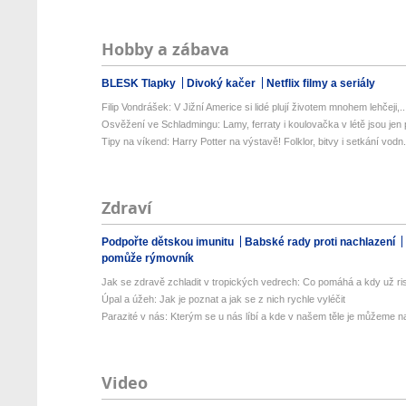
Hobby a zábava
BLESK Tlapky
Divoký kačer
Netflix filmy a seriály
Filip Vondrášek: V Jižní Americe si lidé plují životem mnohem lehčeji,..
Osvěžení ve Schladmingu: Lamy, ferraty i koulovačka v létě jsou jen p
Tipy na víkend: Harry Potter na výstavě! Folklor, bitvy i setkání vodn.
Zdraví
Podpořte dětskou imunitu
Babské rady proti nachlazení
pomůže rýmovník
Jak se zdravě zchladit v tropických vedrech: Co pomáhá a kdy už ris
Úpal a úžeh: Jak je poznat a jak se z nich rychle vyléčit
Parazité v nás: Kterým se u nás líbí a kde v našem těle je můžeme naj
Video