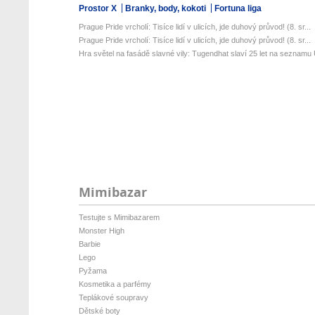
Prostor X
Branky, body, kokoti
Fortuna liga
Prague Pride vrcholí: Tisíce lidí v ulicích, jde duhový průvod! (8. sr...
Prague Pride vrcholí: Tisíce lidí v ulicích, jde duhový průvod! (8. sr...
Hra světel na fasádě slavné vily: Tugendhat slaví 25 let na seznamu 
Mimibazar
Testujte s Mimibazarem
Monster High
Barbie
Lego
Pyžama
Kosmetika a parfémy
Teplákové soupravy
Dětské boty