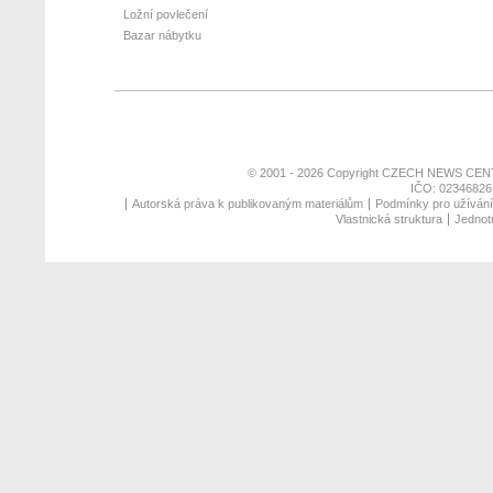
Ložní povlečení
Bazar nábytku
© 2001 - 2026 Copyright
CZECH NEWS CENT
IČO: 02346826,
Autorská práva k publikovaným materiálům
Podmínky pro užívání 
Vlastnická struktura
Jednotn