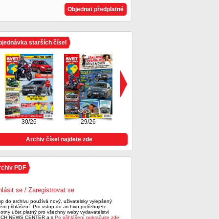
Objednat předplatné
jednávka starších čísel
30/26
29/26
28/26
Archiv čísel najdete zde
rchiv PDF
hlásit se / Zaregistrovat se
up do archivu používá nový, uživatelsky vylepšený
ém přihlášení. Pro vstup do archivu potřebujete
notný účet platný pro všechny weby vydavatelství
CH NEWS CENTER a.s.
Po přihlášení pokračujte zde!