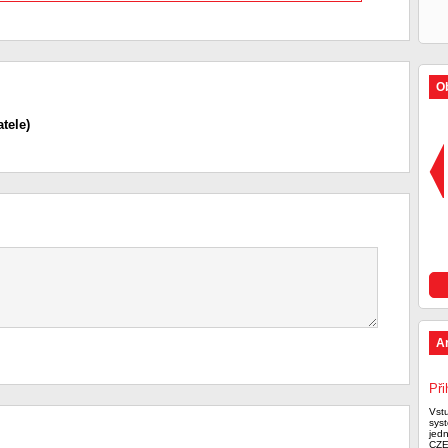
Ob
tele)
A
Při
Vst
syst
jed
CZE