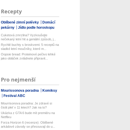
Recepty
Oblíbené zimní polévky
Domácí
pekárny
Jídlo podle horoskopu
Cuketová zmrzlina? Vyzkoušejte
nečekaný letní hit a geniální způsob, j...
Rychlé buchty s broskvemi: 5 receptů na
sladké letní moučníky, které m...
Oopsie bread: Proteinové pečivo lehké
jako obláček zvládnete připravit...
Pro nejmenší
Mourissonova poradna
Komiksy
Festival ABC
Mourrisonova poradna: Je zdravé si
čistit pleť v 11 letech? Jak na to?
Ukázka z GTA 6 bude mít premiéru na
Netflixu
Forza Horizon 6 (recenze): Oblíbené
arkádové závody se přesouvají do u...