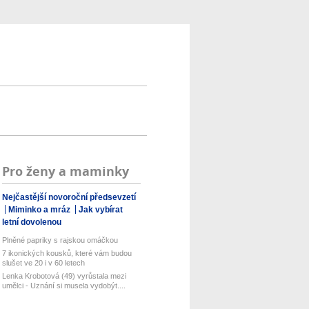
Pro ženy a maminky
Nejčastější novoroční předsevzetí
Miminko a mráz
Jak vybírat
letní dovolenou
Plněné papriky s rajskou omáčkou
7 ikonických kousků, které vám budou
slušet ve 20 i v 60 letech
Lenka Krobotová (49) vyrůstala mezi
umělci - Uznání si musela vydobýt....