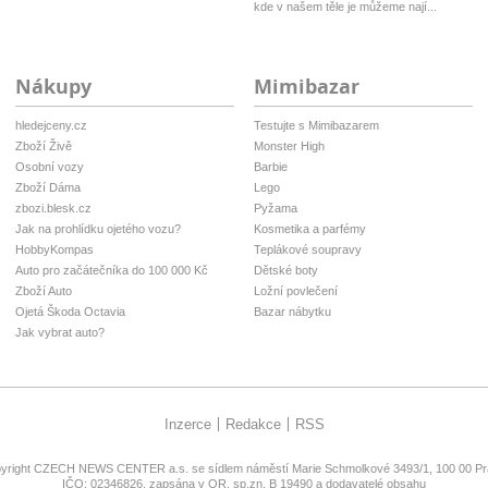
kde v našem těle je můžeme nají...
Nákupy
Mimibazar
hledejceny.cz
Testujte s Mimibazarem
Zboží Živě
Monster High
Osobní vozy
Barbie
Zboží Dáma
Lego
zbozi.blesk.cz
Pyžama
Jak na prohlídku ojetého vozu?
Kosmetika a parfémy
HobbyKompas
Teplákové soupravy
Auto pro začátečníka do 100 000 Kč
Dětské boty
Zboží Auto
Ložní povlečení
Ojetá Škoda Octavia
Bazar nábytku
Jak vybrat auto?
Inzerce
Redakce
RSS
yright
CZECH NEWS CENTER a.s.
se sídlem náměstí Marie Schmolkové 3493/1, 100 00 Pra
IČO: 02346826, zapsána v OR, sp.zn. B 19490 a dodavatelé obsahu