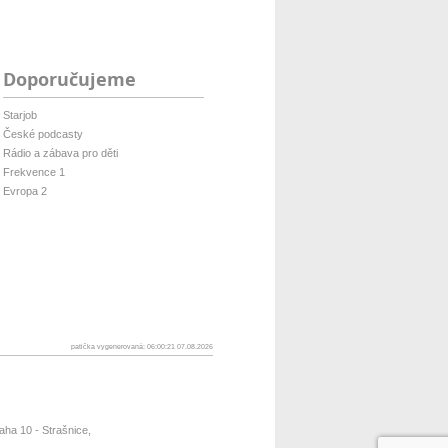
Doporučujeme
Starjob
České podcasty
Rádio a zábava pro děti
Frekvence 1
Evropa 2
patička vygenerovaná: 06:00:21 07.08.2026
ha 10 - Strašnice,