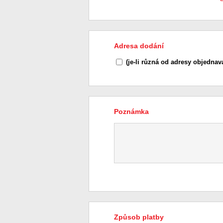
Adresa dodání
(je-li různá od adresy objednava
Poznámka
Způsob platby