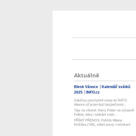
Aktuálně
Blesk Vánoce
Kalendář svátků
2025
INFO.cz
Zalužnyj zpochybnil vstup do NATO.
Aliance už je jen iluzí bezpečnosti...
Tipy na víkend: Harry Potter na výstavě!
Folklor, bitvy i setkání vodn...
PŘÍMÝ PŘENOS: Pohřeb Milana
Knížáka (†86), státní pocty i nečekaní
řeč...