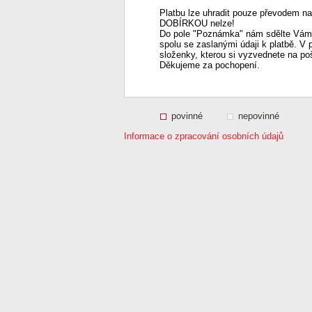
Platbu lze uhradit pouze převodem na
DOBÍRKOU nelze!
Do pole "Poznámka" nám sdělte Vámi
spolu se zaslanými údaji k platbě. V 
složenky, kterou si vyzvednete na po
Děkujeme za pochopení.
povinné
nepovinné
Informace o zpracování osobních údajů