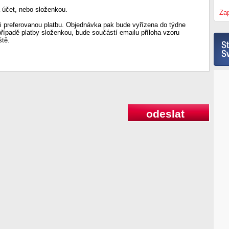
 účet, nebo složenkou.
Zap
 preferovanou platbu. Objednávka pak bude vyřízena do týdne
případě platby složenkou, bude součástí emailu příloha vzoru
ště.
odeslat