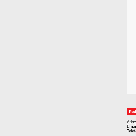
Red
Adre
Emai
Tele