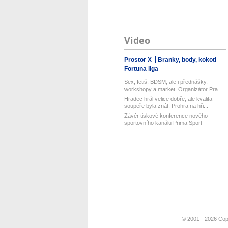
Video
Prostor X
Branky, body, kokoti
Fortuna liga
Sex, fetiš, BDSM, ale i přednášky,
workshopy a market. Organizátor Pra...
Hradec hrál velice dobře, ale kvalita
soupeře byla znát. Prohra na hři...
Závěr tiskové konference nového
sportovního kanálu Prima Sport
© 2001 - 2026 Cop