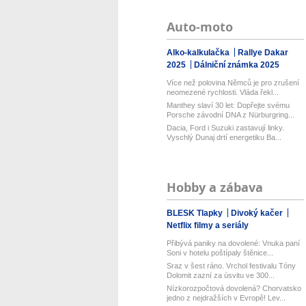
Auto-moto
Alko-kalkulačka
Rallye Dakar
2025
Dálniční známka 2025
Více než polovina Němců je pro zrušení
neomezené rychlosti. Vláda řekl...
Manthey slaví 30 let: Dopřejte svému
Porsche závodní DNA z Nürburgring...
Dacia, Ford i Suzuki zastavují linky.
Vyschlý Dunaj drtí energetiku Ba...
Hobby a zábava
BLESK Tlapky
Divoký kačer
Netflix filmy a seriály
Přibývá paniky na dovolené: Vnuka paní
Soni v hotelu poštípaly štěnice...
Sraz v šest ráno. Vrchol festivalu Tóny
Dolomit zazní za úsvitu ve 300...
Nízkorozpočtová dovolená? Chorvatsko
jedno z nejdražších v Evropě! Lev...