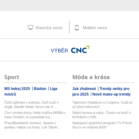
Klasická verze
Mobilní verze
VÝBĚR
Sport
Móda a krása
MS hokej 2025
Biatlon
Liga
Jak zhubnout
Trendy nehty pro
mistrů
jaro 2025
Nové make-up trendy
Čeští gólmani v pohybu: čtyři muži v
Tajemství Hadidové a Coopera: Vzali se
Anglii, Staněk hledá. Nová role K...
už před měsícem!
Chci chránit dívky, řekla hráčka WNBA o
Státní hymna a salvy: Česko se loučí s
trans ženách. A rozpoutala kul...
Knížákem (†86)
Pravděpodobné sestavy: Sparta s
Nadupaný podzimní program TV Prima!
posilou i Vojtou na hrotu. Lídr Slavie...
Na co se můžete těšit?