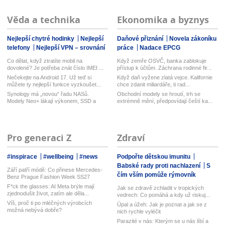
Věda a technika
Ekonomika a byznys
Nejlepší chytré hodinky
Nejlepší
Daňové přiznání
Novela zákoníku
telefony
Nejlepší VPN – srovnání
práce
Nadace EPCG
Co dělat, když ztratíte mobil na
Když zemře OSVČ, banka zablokuje
dovolené? Je potřeba znát číslo IMEI ...
přístup k účtům. Záchrana rodinné fir...
Nečekejte na Android 17. Už teď si
Když daň vyžene zlatá vejce. Kalifornie
můžete ty nejlepší funkce vyzkoušet...
chce zdanit miliardáře, ti rad...
Synology má „novou“ řadu NASů.
Obchodní modely se hroutí, trh se
Modely Neo+ lákají výkonem, SSD a
extrémně mění, předpovídají čeští ka...
vyměn...
Pro generaci Z
Zdraví
#inspirace
#wellbeing
#news
Podpořte dětskou imunitu
Babské rady proti nachlazení
S
Září patří módě: Co přinese Mercedes-
čím vším pomůže rýmovník
Benz Prague Fashion Week SS27
F*ck the glasses: AI Meta brýle mají
Jak se zdravě zchladit v tropických
zjednodušit život, zatím ale děla...
vedrech: Co pomáhá a kdy už riskuj...
Víš, proč ti po mléčných výrobcích
Úpal a úžeh: Jak je poznat a jak se z
možná nebývá dobře?
nich rychle vyléčit
Parazité v nás: Kterým se u nás líbí a